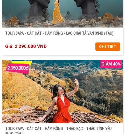
TOUR SAPA - CÁT CÁT - HÀM RỒNG - LAO CHẢI TẢ VAN 3N4Đ (TÀU)
Giá: 2.290.000 VNĐ
CHI TIẾT
GIẢM 40%
CHI TIẾT
ĐẶT TOUR
TOUR SAPA - CÁT CÁT - HÀM RỒNG - THÁC BẠC - THÁC TÌNH YÊU
3N4Đ (TÀU)