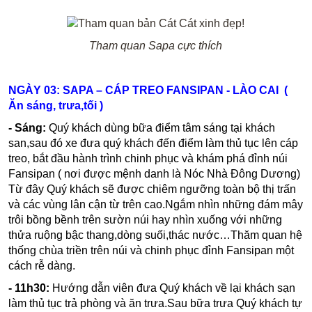
Tham quan Sapa cực thích
NGÀY 03: SAPA – CÁP TREO FANSIPAN - LÀO CAI
(
Ăn sáng, trưa,tối )
- Sáng:
Quý khách dùng bữa điểm tâm sáng tại khách
san,sau đó xe đưa quý khách đến điểm làm thủ tục lên cáp
treo, bắt đầu hành trình chinh phục và khám phá đỉnh núi
Fansipan ( nơi được mệnh danh là Nóc Nhà Đông Dương)
Từ đây Quý khách sẽ được chiêm ngưỡng toàn bộ thị trấn
và các vùng lân cận từ trên cao.Ngắm nhìn những đám mây
trôi bồng bềnh trên sườn núi hay nhìn xuống với những
thửa ruộng bậc thang,dòng suối,thác nước…Thăm quan hệ
thống chùa triền trên núi và chinh phục đỉnh Fansipan một
cách rễ dàng.
- 11h30:
Hướng dẫn viên đưa Quý khách về lại khách sạn
làm thủ tục trả phòng và ăn trưa.Sau bữa trưa Quý khách tự