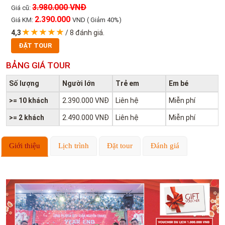
3.980.000 VNĐ
Giá cũ:
2.390.000
Giá KM:
VND
( Giảm 40%)
4,3
/
8
đánh giá.
ĐẶT TOUR
BẢNG GIÁ TOUR
Số lượng
Người lớn
Trẻ em
Em bé
>= 10 khách
2.390.000 VNĐ
Liên hệ
Miễn phí
>= 2 khách
2.490.000 VNĐ
Liên hệ
Miễn phí
Giới thiệu
Lịch trình
Đặt tour
Đánh giá