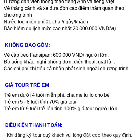
Hướng dẫn viên thông thạo tiếng Anh và tiếng Việt
Vé thắng cảnh và xe đưa đón các điểm thăm quan theo
chương trình
Nước lọc miễn phí 01 chai/ngày/khách
Bảo hiểm du lịch mức cao nhất 20.000.000 VNĐ/vụ
KHÔNG BAO GỒM:
Vé cáp treo Fansipan: 600.000 VND/ người lớn.
Đồ uống khác, nghỉ phòng đơn, điện thoại, giặt là,..
Các chi phí chi tiêu cá nhân phát sinh ngoài chương trình
GIÁ TOUR TRẺ EM
Trẻ em dưới 4 tuổi miễn phi, cha mẹ tự lo cho bé
Trẻ em 5 - 8 tuổi tính 70% giá tour
Trẻ em từ 9 tuổi trở lên tính 100% giá tour người lớn
​ĐIỀU KIỆN THANH TOÁN:
- Khi đăng ký tour quý khách vui lòng đặt cọc theo quy định;