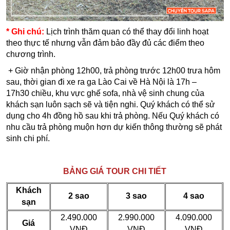
* Ghi chú:
Lịch trình thăm quan có thể thay đổi linh hoạt
theo thực tế nhưng vẫn đảm bảo đầy đủ các điểm theo
chương trình.
+ Giờ nhận phòng 12h00, trả phòng trước 12h00 trưa hôm
sau, thời gian đi xe ra ga Lào Cai về Hà Nội là 17h –
17h30 chiều, khu vực ghế sofa, nhà vệ sinh chung của
khách sạn luôn sạch sẽ và tiện nghi. Quý khách có thể sử
dụng cho 4h
đồng hồ sau khi trả phòng. Nếu Quý khách có
nhu cầu trả phòng muộn hơn dự kiến thông thường sẽ phát
sinh chi phí.
BẢNG GIÁ TOUR CHI TIẾT
Khách
2 sao
3 sao
4 sao
sạn
2.490.000
2.990.000
4.090.000
Giá
VNĐ
VNĐ
VNĐ