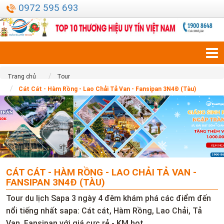
0972 595 693
Trang chủ
Tour
Cát Cát - Hàm Rồng - Lao Chải Tả Van - Fansipan 3N4Đ (Tàu)
CÁT CÁT - HÀM RỒNG - LAO CHẢI TẢ VAN -
FANSIPAN 3N4Đ (TÀU)
Tour du lịch Sapa 3 ngày 4 đêm khám phá các điểm đến
nổi tiếng nhất sapa: Cát cát, Hàm Rồng, Lao Chải, Tả
Van, Fansipan với giá cực rẻ - KM hot