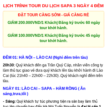
LỊCH TRÌNH TOUR DU LỊCH SAPA 3 NGÀY 4 ĐÊM
ĐẶT TOUR CÀNG SỚM - GIÁ CÀNG RẺ
GIẢM 200.000VND/1 Khách| Đăng ký trước 60 ngày
tour khởi hành.
GIẢM 100.000VND/1 Khách| Đăng ký trước 45 ngày
tour khởi hành.
ĐÊM 01: HÀ NỘI – LÀO CAI (Nghỉ đêm trên tàu)
20h30
: Quý khách đến ga Trần Quý Cáp, nhân viên công ty
làm thủ tục giao vé đưa quý khách lên tàu khởi hành đi Lào
Cai (lúc 21h40 – 22h00 – 22h30) .Quý khách nghỉ đêm trên
tàu.
NGÀY 01: LÀO CAI – SAPA – HÀM RỒNG ( Ăn
sáng,trưa,tối )
- Sáng:
Quý khách tự túc phương tiện ra sân bay làm thủ
tục lên chuyến bay đến Hà Nội.Tuấn Nguyễn là
đại lý cấp 1