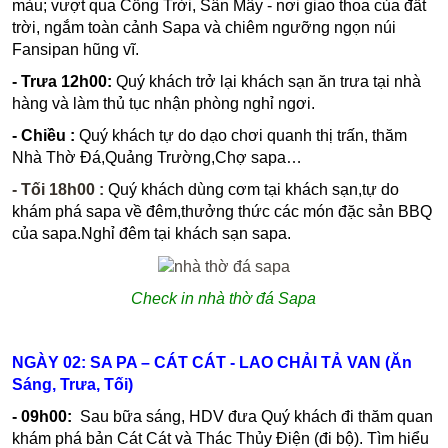
màu; vượt qua Cổng Trời, Sân Mây - nơi giao thoa của đất
trời, ngắm toàn cảnh Sapa và chiêm ngưỡng ngọn núi
Fansipan hũng vĩ.
- Trưa 12h00:
Quý khách trở lại khách sạn ăn trưa tại nhà
hàng và làm thủ tục nhận phòng nghỉ ngơi.
- Chiều :
Quý khách tự do dạo chơi quanh thị trấn, thăm
Nhà Thờ Đá,Quảng Trường,Chợ sapa…
- Tối 18h00 :
Quý khách dùng cơm tại khách sạn,tự do
khám phá sapa về đêm,thưởng thức các món đặc sản BBQ
của sapa.Nghỉ đêm tại khách sạn sapa.
Check in nhà thờ đá Sapa
NGÀY 02: SA PA – CÁT CÁT - LAO CHẢI TẢ VAN (Ăn
Sáng, Trưa, Tối)
- 09h00:
Sau bữa sáng, HDV đưa Quý khách đi thăm quan
khám phá bản Cát Cát và Thác Thủy Điện (đi bộ). Tìm hiểu