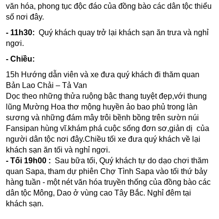
văn hóa, phong tục độc đáo của đồng bào các dân tộc thiểu
số nơi đây.
- 11h30:
Quý khách quay trở lại khách sạn ăn trưa và nghỉ
ngơi.
- Chiều:
15h Hướng dẫn viên và xe đưa quý khách đi thăm quan
Bản Lao Chải – Tả Van
Dọc theo những thửa ruộng bậc thang tuyệt đẹp,với thung
lũng Mường Hoa thơ mộng huyền ảo bao phủ trong làn
sương và những đám mây trôi bềnh bồng trên sườn núi
Fansipan hùng vĩ.khám phá cuộc sống đơn sơ,giản dị của
người dân tộc nơi đây.Chiều tối xe đưa quý khách về lại
khách sạn ăn tối và nghỉ ngơi.
- Tối 19h00 :
Sau bữa tối, Quý khách tự do dạo chơi thăm
quan Sapa, tham dự phiên Chợ Tình Sapa vào tối thứ bảy
hàng tuần - một nét văn hóa truyền thống của đồng bào các
dân tộc Mông, Dao ở vùng cao Tây Bắc. Nghỉ đêm tại
khách sạn.