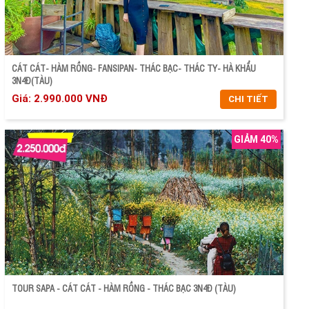
CÁT CÁT- HÀM RỒNG- FANSIPAN- THÁC BẠC- THÁC TY- HÀ KHẨU
3N4Đ(TÀU)
Giá: 2.990.000 VNĐ
CHI TIẾT
GIẢM 40%
CHI TIẾT
ĐẶT TOUR
TOUR SAPA - CÁT CÁT - HÀM RỒNG - THÁC BẠC 3N4Đ (TÀU)