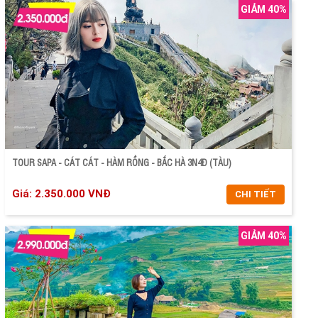
GIẢM 40%
CHI TIẾT
ĐẶT TOUR
TOUR SAPA - CÁT CÁT - HÀM RỒNG - BẮC HÀ 3N4Đ (TÀU)
Giá: 2.350.000 VNĐ
CHI TIẾT
GIẢM 40%
CHI TIẾT
ĐẶT TOUR