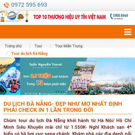
0972 595 693
Trang chủ
Tour
Tour Miền Trung
Tour du lịch Đà Nẵng
DU LỊCH ĐÀ NẴNG- ĐẸP NHƯ MƠ NHẤT ĐỊNH
PHẢI CHECK IN 1 LẦN TRONG ĐỜI
Chùm tour du lịch Đà Nẵng khởi hành từ Hà Nội/ Hồ Chí
Minh Siêu Khuyến mãi chỉ từ 1.550K- Nghỉ Khách sạn 4*
biển có hồ bơi cực sang chảnh. Khám phá các địa danh nổi