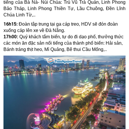
tiếng của Bà Nà- Núi Chúa:
Trú Vũ Trà Quán, Linh Phong
Bảo Tháp, Linh Phong Thiền Tự, Lầu Chuông, Đền Lĩnh
Chúa Linh Từ,..
16h15:
Đoàn tập trung tại ga cáp treo, HDV sẽ đón đoàn
xuống cáp lên xe về Đà Nẵng.
17
h00:
Quý khách tắm biển, tự do đi dạo phố, thưởng thức
các món ăn đặc sản nổi tiếng của thành phố biển: Hải sản,
Bánh tráng thịt heo, Mì Quảng, Bê thui Cầu Mống,..