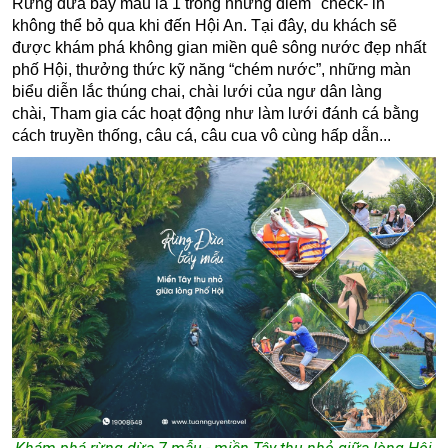
Rừng dừa bảy mẫu là 1 trong những điểm "check- in"
không thể bỏ qua khi đến Hội An. Tại đây, du khách sẽ
được
khám phá không gian miền quê sông nước đẹp nhất
phố Hội,
thưởng thức kỹ năng “chém nước”, n
hững màn
biểu diễn lắc thúng chai, chài lưới của ngư dân làng
chài, Tham gia các hoạt động như làm lưới đánh cá bằng
cách truyền thống, câu cá, câu cua vô cùng hấp dẫn...