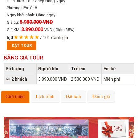
Hình thức: Tour Ghép Hàng Ngày
Phương tiện: Ô tô
Ngày khởi hành: Hàng ngày.
5.980.000 VNĐ
Giá cũ:
3.890.000
Giá KM:
VND
( Giảm 35%)
5,0
/
101
đánh giá.
ĐẶT TOUR
BẢNG GIÁ TOUR
Số lượng
Người lớn
Trẻ em
Em bé
>= 2 khách
3.890.000 VNĐ
2.530.000 VNĐ
Miễn phí
Giới thiệu
Lịch trình
Đặt tour
Đánh giá