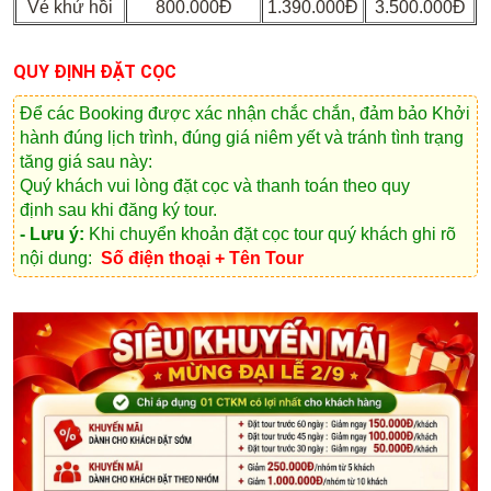
Vé khứ hồi
800.000Đ
1.390.000Đ
3.500.000Đ
QUY ĐỊNH ĐẶT CỌC
Để các Booking được xác nhận chắc chắn, đảm bảo Khởi
hành đúng lịch trình, đúng giá niêm yết và tránh tình trạng
tăng giá sau này:
Quý khách vui lòng
đặt cọc và thanh toán theo quy
định
sau khi đăng ký tour.
- Lưu ý:
Khi chuyển khoản đặt cọc tour quý khách ghi rõ
nội dung:
Số điện thoại + Tên Tour