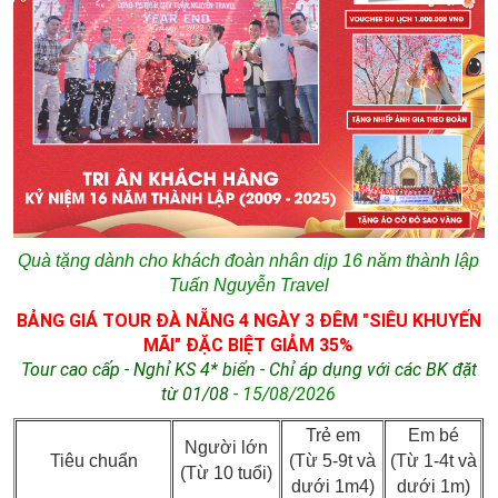
Quà tặng dành cho khách đoàn nhân dịp 16 năm thành lập
Tuấn Nguyễn Travel
BẢNG GIÁ TOUR ĐÀ NẴNG 4 NGÀY 3 ĐÊM "SIÊU KHUYẾN
MÃI" ĐẶC BIỆT GIẢM 35%
Tour cao cấp - Nghỉ KS 4* biển - Chỉ áp dụng với các BK đặt
từ
01/08
- 15/08/2026
Trẻ em
Em bé
Người lớn
Tiêu chuẩn
(Từ 5-9t và
(Từ 1-4t và
(Từ 10 tuổi)
dưới 1m4)
dưới 1m)