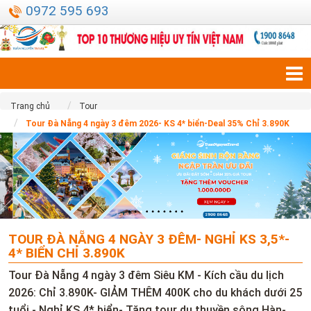
0972 595 693
Trang chủ
Tour
Tour Đà Nẵng 4 ngày 3 đêm 2026- KS 4* biển-Deal 35% Chỉ 3.890K
TOUR ĐÀ NẴNG 4 NGÀY 3 ĐÊM- NGHỈ KS 3,5*-
4* BIỂN CHỈ 3.890K
Tour Đà Nẵng 4 ngày 3 đêm Siêu KM - Kích cầu du lịch
2026: Chỉ 3.890K- GIẢM THÊM 400K cho du khách dưới 25
tuổi - Nghỉ KS 4* biển- Tặng tour du thuyền sông Hàn-