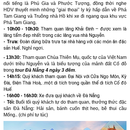
nổi tiếng là Phú Gia và Phước Tượng, đồng thời nghe
HDV thuyết minh những "giai thoại" ly kỳ hấp dẫn về Phá
Tam Giang và Truông nhà Hồ khi xe đi ngang qua khu vực
Phá Tam Giang.
-
10h00 - 10h30:
Tham quan lăng Khải Định – được xem là
lăng tẩm đẹp nhất trong các lăng vua nhà Nguyễn.
- Trưa:
Đoàn dùng bữa trưa tại nhà hàng với các món ăn đặc
sản Huế
. Nghỉ ngơi.
- 13h30:
Tham quan
Chùa Thiên Mụ
, quốc tự của Việt Nam
dưới triều Nguyễn và là biểu tượng của mảnh đất Cố đô
trong
tour Đà Nẵng 4 ngày 3 đêm
.
- 14h15:
Quý khách tham quan
Đại Nội
với Cửa Ngọ Môn, Kỳ
Đài, Điện Thái Hoà,…một di tích trong quần thể di tích Cố đô
Huế.
-
16h00 - 16h30:
Xe đưa quý khách về Đà Nẵng.
-
Tối:
Bu
ổi tối quý khách tự do tham quan, thưởng thức đặc
sản Đà Nẵng: Hải sản, bánh cuốn thịt heo, bê thui cầu
Mống.. (chi phí tự túc)​