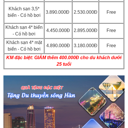
Khách sạn 3,5*
3.890.000Đ
2.530.000Đ
Free
biển - Có hồ bơi
Khách sạn 4* biển
4.450.000Đ
2.895.000Đ
Free
- Có hồ bơi
Khách sạn 4* mặt
4.890.000Đ
3.180.000Đ
Free
biển - Có hồ bơi
KM đặc biệt:
GIẢM thêm 400.000Đ cho du khách dưới
25 tuổi