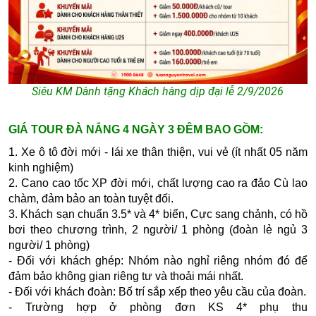
Siêu KM Dành tặng Khách hàng dịp đại lễ 2/9/2026
GIÁ TOUR ĐÀ NẮNG 4 NGÀY 3 ĐÊM BAO GỒM:
1. Xe ô tô đời mới - lái xe thân thiện, vui vẻ (ít nhất 05 năm
kinh nghiệm)
2. Cano cao tốc XP đời mới, chất lượng cao ra đảo Cù lao
chàm, đảm bảo an toàn tuyệt đối.
3. Khách sạn chuẩn 3.5* và 4* biển, Cực sang chảnh, có hồ
bơi theo chương trình, 2 người/ 1 phòng (đoàn lẻ ngủ 3
người/ 1 phòng)
- Đối với khách ghép: Nhóm nào nghỉ riêng nhóm đó để
đảm bảo không gian riêng tư và thoải mái nhất.
- Đối với khách đoàn: Bố trí sắp xếp theo yêu cầu của đoàn.
- Trường hợp ở phòng đơn KS 4* phụ thu