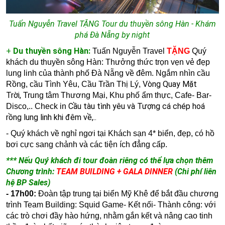
Tuấn Nguyễn Travel TẶNG Tour du thuyền sông Hàn - Khám
phá Đà Nẵng by night
+
Du thuyền sông Hàn:
Tuấn Nguyễn Travel
TẶNG
Quý
khách du thuyền sông Hàn: Thưởng thức trọn vẹn vẻ đẹp
lung linh của thành phố Đà Nẵng về đêm. N
gắm nhìn cầu
Vòng Quay Mặt
Rồng, cầu Tình Yêu, Cầu Trần Thị Lý,
Trời,
Trung tâm Thương Mại, Khu phố ẩm thực, Cafe- Bar-
Cầu tàu tình yêu và Tượng cá chép hoá
Disco,.. Check in
rồng lung linh khi đêm về,..
- Quý khách về nghỉ ngơi tại Khách sạn 4* biển, đẹp, có hồ
bơi cực sang chảnh và các tiện ích đẳng cấp.
*** Nếu Quý khách đi tour đoàn riêng có thể lựa chọn thêm
Chương trình:
TEAM BUILDING + GALA DINNER
(Chi phí liên
hệ BP Sales)
- 17h00:
Đoàn tập trung tại biển Mỹ Khê để bắt đầu chương
trình Team Building: Squid Game- Kết nối- Thành công:
với
các trò chơi đầy hào hứng, nhằm gắn kết và nâng cao tinh