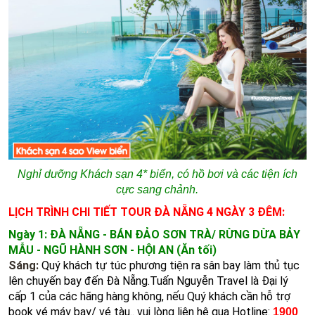
Nghỉ dưỡng Khách sạn 4* biển, có hồ bơi và các tiện ích
cực sang chảnh.
LỊCH TRÌNH CHI TIẾT TOUR ĐÀ NẴNG 4 NGÀY 3 ĐÊM:
Ngày 1: ĐÀ NẴNG - BÁN ĐẢO SƠN TRÀ/ RỪNG DỪA BẢY
MẪU - NGŨ HÀNH SƠN - HỘI AN (Ăn tối)
Sáng:
Quý khách tự túc phương tiện ra sân bay làm thủ tục
lên chuyến bay đến Đà Nẵng.Tuấn Nguyễn Travel là Đại lý
cấp 1 của các hãng hàng không, nếu Quý khách cần hỗ trợ
book vé máy bay/ vé tàu.. vui lòng liên hệ qua Hotline:
1900