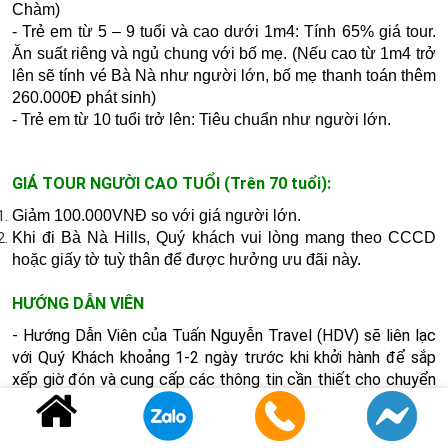
Chàm)
- Trẻ em từ 5 – 9 tuổi và cao dưới 1m4: Tính 65% giá tour.
Ăn suất riêng và ngủ chung với bố mẹ. (Nếu cao từ 1m4 trở
lên sẽ tính vé Bà Nà như người lớn, bố mẹ thanh toán thêm
260.000Đ phát sinh)
- Trẻ em từ 10 tuổi trở lên: Tiêu chuẩn như người lớn.
GIÁ TOUR NGƯỜI CAO TUỔI (Trên 70 tuổi):
Giảm 100.000VNĐ so với giá người lớn.
Khi đi Bà Nà Hills, Quý khách vui lòng mang theo CCCD
hoặc giấy tờ tuỳ thân để được hưởng ưu đãi này.
HƯỚNG DẪN VIÊN
- Hướng Dẫn Viên của Tuấn Nguyễn Travel (HDV) sẽ liên lạc
với Quý Khách khoảng 1-2 ngày trước khi khởi hành để sắp
xếp giờ đón và cung cấp các thông tin cần thiết cho chuyển
đi.
-
HDV làm thủ tục nhận phòng khách sạn, sắp xếp các bữa
ăn, đồng hành và thuyết minh suốt chuyến đi.