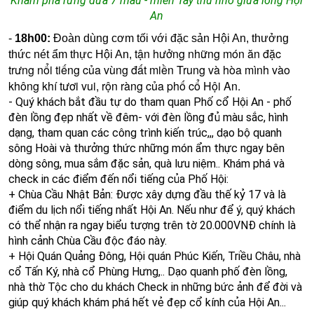
Khám phá rừng dừa 7 mẫu - miền Tây thu nhỏ giữa lòng Hội
An
-
18h00:
Đoàn dùng cơm tối với đặc sản Hội An, t
hưởng
tận hưởng những món ăn đặc
thức nét ẩm thực Hội An,
trưng nổi tiếng của vùng đất miền Trung và hòa mình vào
không khí tươi vui, rộn ràng của phố cổ Hội An.
- Quý khách bắt đầu tự do tham quan Phố cổ Hội An - phố
đèn lồng đẹp nhất về đêm-
với đèn lồng đủ màu sắc, hình
dạng, tham quan các công trình kiến trúc,,,
dạo bộ quanh
sông Hoài và thưởng thức những món ẩm thực ngay bên
dòng sông, mua sắm đặc sản, quà lưu niệm..
Khám phá và
check in các điểm đến nổi tiếng của Phố Hội:
+ Chùa Cầu Nhật Bản: Được xây dựng đầu thế kỷ 17 và là
điểm du lịch nổi tiếng nhất Hội An. Nếu như để ý, quý khách
có thể nhận ra ngay biểu tượng trên tờ 20.000VNĐ chính là
hình cảnh Chùa Cầu độc đáo này.
+ Hội Quán Quảng Đông, Hội quán Phúc Kiến, Triều Châu, nhà
cổ Tấn Ký, nhà cổ Phùng Hưng,..
Dạo quanh phố đèn lồng,
nhà thờ Tộc cho du khách Check in những bức ảnh để đời và
giúp quý khách khám phá hết vẻ đẹp cổ kính của Hội An...