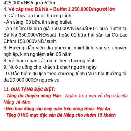
425.000VNĐ/người/đêm
4.
Vé cáp treo Bà Nà + Buffet 1.250.000Đ/người lớn
5. Các bữa ăn theo chương trình:
- Ăn sáng: 03 bữa ăn sáng buffet.
- Ăn chính: 02 bữa giá 150.000VNĐ/suất + 01 bữa Buffet tại
Bà Nà 350.000VNĐ/suất hoặc 01 bữa hải sản tại Cù Lao
Chàm 150.000VNĐ/ suất.
6. H­ướng dẫn viên địa phương nhiệt tình, vui vẻ, chuyên
nghiệp, kinh nghiệm trên 05 năm.
8. Vé tham quan các điểm theo chương trình
9. N­ước uống cho khách 1 chai/ người/ ngày
10. Bảo hiểm du lịch theo chương trình (Mức bồi thường tối
đa 20.000.000Đ/ người/ vụ.
QUÀ TẶNG ĐẶC BIỆT:
11.
-
Tặng du thuyền sông Hàn
- Ngắm trọn vẹn vẻ đẹp của Đà
Nẵng về đêm
-
Đèn hoa đăng cầu may mắn trên sông Hoài- Hội An
-
Tặng 01KG mực đặc sản Đà Nẵng cho nhóm 15 khách