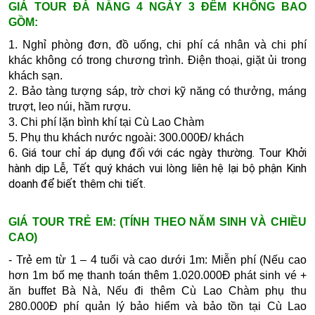
GIÁ TOUR ĐÀ NẴNG 4 NGÀY 3 ĐÊM KHÔNG BAO
GỒM:
1. Nghỉ phòng đơn, đồ uống, chi phí cá nhân và chi phí
khác không có trong chương trình. Điện thoại, giặt ủi trong
khách sạn.
2.
Bảo tàng tượng sáp, trờ chơi kỹ năng có thưởng, máng
trượt, leo núi, hầm rượu.
3.
Chi phí lặn bình khí tại Cù Lao Chàm
5.
Phụ thu khách nước ngoài: 300.000Đ/ khách
Giá tour chỉ áp dụng đối với các ngày thường. Tour Khởi
6.
hành dịp Lễ, Tết quý khách vui lòng liên hệ lại bộ phận Kinh
doanh để biết thêm chi tiết.
GIÁ TOUR TRẺ EM:
(TÍNH THEO NĂM SINH VÀ CHIỀU
CAO)
- Trẻ em từ 1 – 4 tuổi và cao dưới 1m: Miễn phí (Nếu cao
hơn 1m
bố mẹ thanh toán thêm 1.020.000Đ phát sinh vé +
ăn b
uffet B
à N
à
, Nếu đi thêm Cù Lao Chàm phụ thu
280.000Đ phí quản lý bảo hiểm và bảo tồn tại Cù Lao