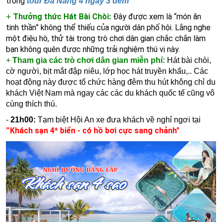
trong
tour Đà Nẵng 4 ngày 3 đêm
+
Thưởng thức Hát Bài Chòi:
Đây được xem là “món ăn
tinh thần” không thể thiếu của người dân phố hội. Lắng nghe
một điệu hò, thử tài trong trò chơi dân gian chắc chắn làm
bạn không quên được những trải nghiệm thú vị này.
+
T
ham gia các trò chơi dân gian miễn phí:
Hát bài chòi,
cờ người, bịt mắt đập niêu, lớp học hát truyền khẩu,.. Các
hoạt động này được tổ chức hàng đêm thu hút không chỉ du
khách Việt Nam mà ngay các các du khách quốc tế cũng vô
cùng thích thú.
-
21h00:
Tạm biệt Hội An xe đưa khách về nghỉ ngơi tạ
i
Khách sạn 4* biển - có hồ bơi cực sang chảnh
"
.
"