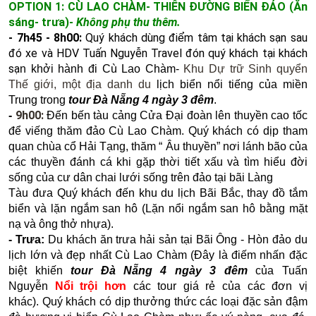
OPTION 1: CÙ LAO CHÀM- THIÊN ĐƯỜNG BIỂN ĐẢO (Ăn
sáng- trưa)-
Không phụ thu thêm.
- 7h45 - 8h00:
Quý khách dùng điểm tâm tại khách sạn sau
đó xe và HDV Tuấn Nguyễn Travel đón quý khách tại khách
sạ
n khởi hành đi Cù Lao Chàm-
Khu Dự trữ Sinh quyển
Thế giới, một địa danh du
lịch biển nổi tiếng của miền
Trung trong
tour Đà Nẵng 4 ngày 3 đêm
.
9h00:
-
Đến bến tàu cảng Cửa Đại đoàn lên thuyền cao tốc
để viếng thăm đảo Cù Lao Chàm. Quý khách có dịp tham
quan chùa cổ Hải Tạng, thăm “ Âu thuyền” nơi lánh bão của
các thuyền đánh cá khi gặp thời tiết xấu và tìm hiểu đời
sống của cư dân chai lưới sống trên đảo tại bãi Làng
Tàu đưa Quý khách đến khu du lịch Bãi Bắc, thay đồ tắm
biển và lặn ngắm san hô (Lặn nổi ngắm san hô bằng mặt
nạ và ông thở nhựa).
- Trưa:
Du khách ăn trưa hải sản tại Bãi Ông - Hòn đảo du
lịch lớn và đẹp nhất Cù Lao Chàm (Đây là điếm nhấn đặc
biệt khiến
tour Đà Nẵng 4 ngày 3 đêm
của Tuấn
Nguyễn
Nổi trội hơn
các tour giá rẻ của các đơn vị
khác).
Quý khách có dịp thưởng thức các loại đặc sản đậm