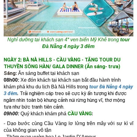
Nghỉ dưỡng tại khách sạn 4* ven biển Mỹ Khê trong
tour
Đà Nẵng 4 ngày 3 đêm
NGÀY 2: BÀ NÀ HILLS - CẦU VÀNG - TẶNG TOUR DU
THUYỀN SÔNG HÀN/ GALA DINNER (Ăn sáng- trưa)
Sáng:
Ăn sáng buffet tại khách sạn
08h00:
Xe đón khách tại khách sạn bắt đầu hành trình
tour Đà Nẵng 4 ngày
khám phá khu du lịch Bà Nà Hills
trong
3 đêm
.
Trải nghiệm cáp treo sẽ cực kỳ ấn tượng khi được
ngắm nhìn toàn bộ khung cảnh núi rừng hùng vĩ, thơ mộng
tựa như bức tranh tiên cảnh.
CẦU VÀNG
:
09h00:
Quý khách khám phá
- Dạo bước cùng Cầu Vàng lơ lửng trên mây với sự kì vĩ
của không gian vô tận
-
Thăm quan vườn hoa Le Jardin D’Amour