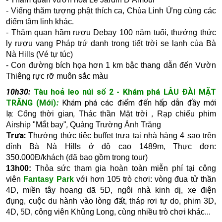
-
Viếng thăm tượng phật thích ca, Chùa Linh Ứng cùng các
điểm tâm linh khác.
-
Thăm quan hầm rượu Debay 100 năm tuổi, thưởng thức
ly rượu vang Pháp trứ danh trong tiết trời se lạnh của Bà
Nà Hills (Vé tự túc)
-
Con đường bích họa
hơn 1 km bậc thang dẫn đến Vườn
Thiêng rực rỡ muôn sắc màu
10h30:
Tàu hoả leo núi số 2 - Khám phá LÂU ĐÀI MẶT
TRĂNG (Mới)
:
Khám phá các điểm đến hấp dẫn đầy mới
lạ:
,
,
Cổng thời gian
Thác thần Mặt trời
Rạp chiếu phim
,
Airship "Mắt bay"
Quảng Trường Ánh Trăng
Trưa:
Thưởng thức tiệc buffet trưa tại nhà hàng 4 sao trên
đỉnh Bà Nà Hills ở độ cao 1489m, Thực đơn:
350.000Đ/khách (đã bao gồm trong tour)
13h00:
Thỏa sức tham gia hoàn toàn miễn phí tại công
viên
Fantasy Park
với hơn 105 trò chơi: v
òng đua tử thần
4D, m
iền tây hoang dã 5D, n
gôi nhà kinh dị, xe điện
đụng, c
uộc du hành vào lòng đất, t
háp rơi tự do
, phim 3D,
4D, 5D, công viên Khủng Long,
cùng nhiều trò chơi khác​...