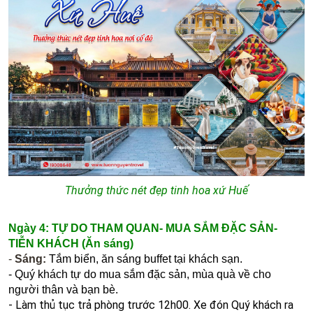
Thưởng thức nét đẹp tinh hoa xứ Huế
Ngày 4: TỰ DO THAM QUAN- MUA SẮM ĐẶC SẢN-
TIỄN KHÁCH
(Ăn sáng)
-
Sáng:
Tắm biển, ăn sáng buffet tại khách sạn.
-
Quý khách tự do mua sắm đặc sản, mùa quà về cho
người thân và bạn bè.
-
Làm thủ tục t
rả phòng trước 12h00. Xe đón Quý khách ra