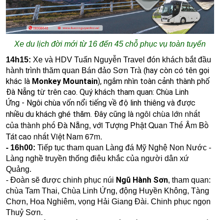
Xe du lịch đời mới từ 16 đến 45 chỗ phục vụ toàn tuyến
14h15:
Xe và HDV Tuấn Nguyễn Travel đón khách bắt đầu
hay còn có tên gọi
hành trình thăm quan Bán đảo Sơn Trà (
khác là
Monkey Mountain
),
ngắm nhìn toàn cảnh thành phố
Đà Nẵng từ trên cao.
Quý khách tham quan:
Chùa Linh
Ứng
-
Ngôi chùa vốn nổi tiếng về độ linh thiêng và được
ngôi chùa lớn nhất
nhiều du khách ghé thăm.
Đây cũng là
của thành phố Đà Nẵng, với Tượng Phật Quan Thế Âm Bồ
Tát cao nhất Việt Nam 67m.
- 16h00:
Tiếp tục tham quan
Làng đá Mỹ Nghệ Non Nước
-
Làng nghề truyền thống điêu khắc của người dân xứ
Quảng.
Ngũ Hành Sơn
-
Đoàn sẽ được chinh phục núi
, tham quan:
chùa Tam Thai, Chùa Linh Ứng, động Huyền Không, Tàng
Chơn, Hoa Nghiêm, vọng Hải Giang Đài. Chinh phục ngọn
Thuỷ Sơn.