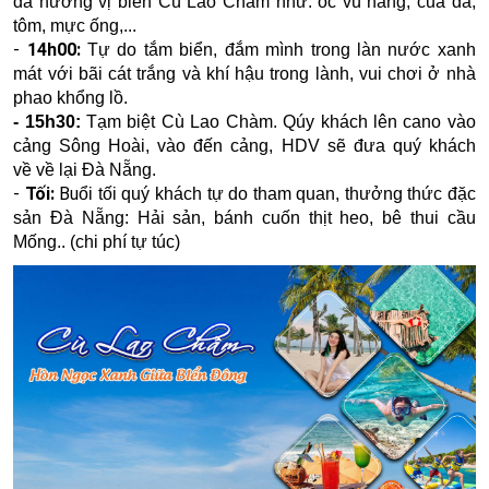
đà hương vị biển Cù Lao Chàm như: ốc vú nàng, cua đá,
tôm, mực ống,...
-
14h00:
Tự do tắm biển, đắm mình trong làn nước xanh
mát với bãi cát trắng và khí hậu trong lành, vui chơi ở nhà
phao khổng lồ.
- 15h30:
Tạm biệt Cù Lao Chàm. Qúy khách lên cano vào
cảng Sông Hoài, vào đến cảng, HDV sẽ đưa quý khách
về về lại Đà Nẵng.
-
Tối:
Bu
ổi tối quý khách tự do tham quan, thưởng thức đặc
sản Đà Nẵng: Hải sản, bánh cuốn thịt heo, bê thui cầu
Mống.. (chi phí tự túc)​