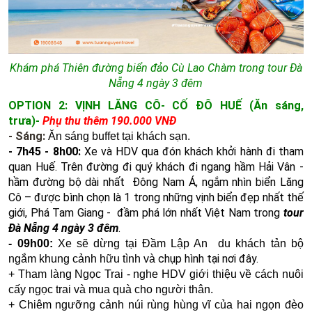
Khám phá Thiên đường biển đảo Cù Lao Chàm trong tour Đà
Nẵng 4 ngày 3 đêm
OPTION 2: VỊNH LĂNG CÔ- CỐ ĐÔ HUẾ (Ăn sáng,
trưa)-
Phụ thu thêm 190.000 VNĐ
- Sáng:
Ăn sáng buffet tại khách sạn.
- 7h45 - 8h00:
Xe và HDV qua đón khách khởi hành đi tham
quan Huế. Trên đường đi quý khách đi ngang hầm Hải Vân -
hầm đường bộ dài nhất Đông Nam Á, ngắm nhìn biển Lăng
Cô – được bình chọn là 1 trong những vịnh biển đẹp nhất thế
giới, Phá Tam Giang - đầm phá lớn nhất Việt Nam trong
tour
Đà Nẵng 4 ngày 3 đêm
.
- 09h00:
Xe sẽ dừng tại
Đầm Lập An du khách tản bộ
chụp hình tại nơi đây.
ngắm khung cảnh hữu tình và
+ Tham làng Ngọc Trai - nghe HDV giới thiệu về cách
nuôi
cấy ngọc trai và mua quà cho người thân.
+ Chiêm ngưỡng cảnh núi rùng hùng vĩ của hai ngọn đèo