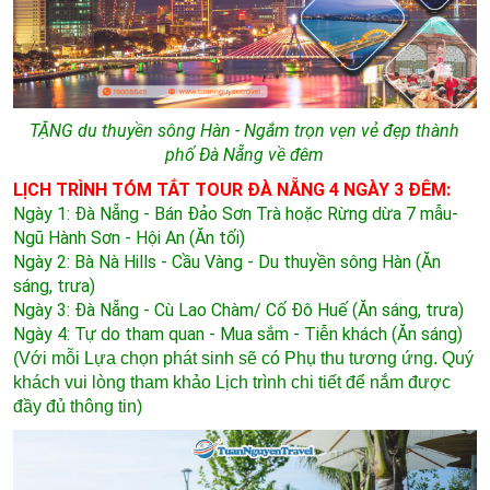
TẶNG du thuyền sông Hàn - Ngắm trọn vẹn vẻ đẹp thành
phố Đà Nẵng về đêm
LỊCH TRÌNH TÓM TẮT TOUR ĐÀ NẴNG 4 NGÀY 3 ĐÊM:
Ngày 1: Đà Nẵng - Bán Đảo Sơn Trà
hoặc Rừng dừa 7 mẫu-
Ngũ Hành Sơn - Hội An (Ăn tối)
Ngày 2: Bà Nà Hills - Cầu Vàng - Du thuyền sông Hàn (Ăn
sáng, trưa)
Ngày 3: Đà Nẵng - Cù Lao Chàm/ Cố Đô Huế (Ăn sáng, trưa)
Ngày 4: Tự do tham quan - Mua sắm - Tiễn khách (Ăn sáng)
(Với mỗi Lựa chọn phát sinh sẽ có Phụ thu tương ứng. Quý
khách vui lòng tham khảo Lịch trình chi tiết để nắm được
đầy đủ thông tin)