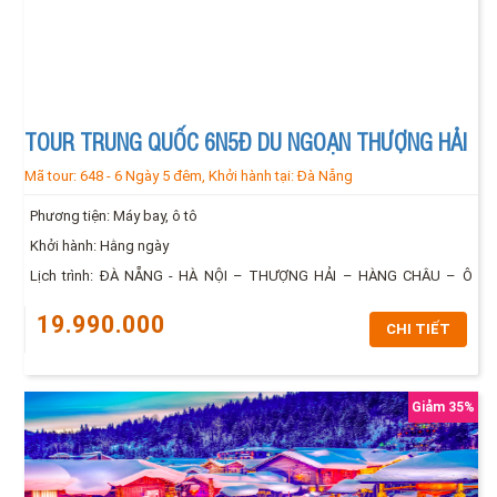
TOUR TRUNG QUỐC 6N5Đ DU NGOẠN THƯỢNG HẢI
Mã tour:
648
-
6 Ngày 5 đêm,
Khởi hành tại:
Đà Nẵng
– HÀNG CHÂU – Ô TRẤN – ĐỒN KHÊ
Phương tiện: Máy bay, ô tô
Khởi hành: Hằng ngày
Lịch trình: ĐÀ NẴNG - HÀ NỘI – THƯỢNG HẢI – HÀNG CHÂU – Ô
TRẤN – ĐỒN KHÊ - ĐÀ NẴNG
19.990.000
CHI TIẾT
Giảm 35%