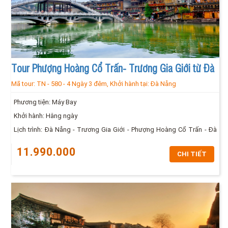
Tour Phượng Hoàng Cổ Trấn- Trương Gia Giới từ Đà
Mã tour:
TN - 580
-
4 Ngày 3 đêm,
Khởi hành tại:
Đà Nẵng
Nẵng 4N3Đ
Phương tiện: Máy Bay
Khởi hành: Hằng ngày
Lịch trình: Đà Nẵng - Trương Gia Giới - Phượng Hoàng Cổ Trấn - Đà
Nẵng
11.990.000
CHI TIẾT