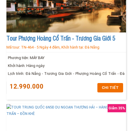
Tour Phượng Hoàng Cổ Trấn - Trương Gia Giới 5
Mã tour:
TN-464
-
5 Ngày 4 đêm,
Khởi hành tại:
Đà Nẵng
ngày 4 đêm
Phương tiện: MÁY BAY
Khởi hành: Hằng ngày
Lịch trình: Đà Nẵng - Trương Gia Giới - Phượng Hoàng Cổ Trấn - Đà
Nẵng
12.990.000
CHI TIẾT
Giảm 35%