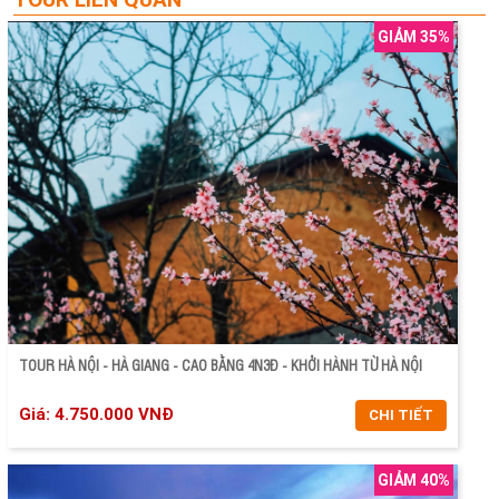
GIẢM 35%
TOUR HÀ NỘI - HÀ GIANG - CAO BẰNG 4N3Đ - KHỞI HÀNH TỪ HÀ NỘI
Giá: 4.750.000 VNĐ
CHI TIẾT
GIẢM 40%