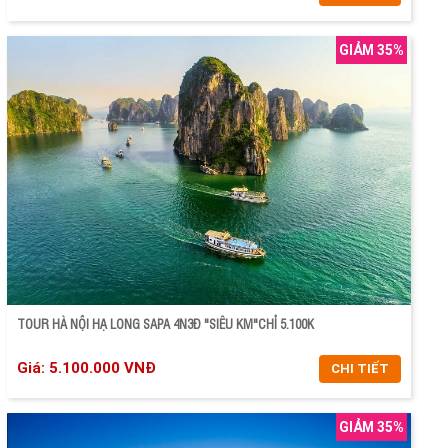
GIẢM 35%
CHI TIẾT
ĐẶT TOUR
TOUR HÀ NỘI HẠ LONG SAPA 4N3Đ "SIÊU KM"CHỈ 5.100K
Giá: 5.100.000 VNĐ
CHI TIẾT
GIẢM 35%