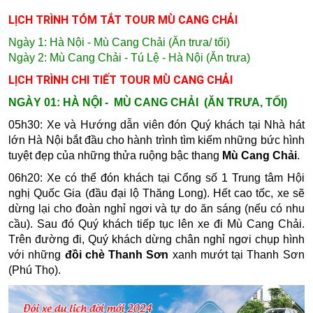
LỊCH TRÌNH TÓM TẮT TOUR MÙ CANG CHẢI
Ngày 1: Hà Nội - Mù Cang Chải (Ăn trưa/ tối)
Ngày 2: Mù Cang Chải - Tú Lệ - Hà Nội (Ăn trưa)
LỊCH TRÌNH CHI TIẾT TOUR MÙ CANG CHẢI
NGÀY 01: HÀ NỘI - MÙ CANG CHẢI (ĂN TRƯA, TỐI)
05h30: Xe và Hướng dẫn viên đón Quý khách tại Nhà hát
lớn Hà Nội bắt đầu cho hành trình tìm kiếm những bức hình
tuyệt đẹp của những thửa ruộng bậc thang
Mù Cang Chải
.
06h20:
Xe có thể đón khách tại Cổng số 1 Trung tâm Hội
nghị Quốc Gia (đầu đại lộ Thăng Long). Hết cao tốc, xe sẽ
dừng lại cho đoàn nghỉ ngơi và tự do ăn sáng (nếu có nhu
cầu). Sau đó Quý khách tiếp tục lên xe đi Mù Cang Chải.
T
rên đường đi, Quý khách
dừng chân nghỉ ngơi chụp hình
với những
đồi chè Thanh Sơn
xanh mướt tại Thanh Sơn
(Phú Thọ).