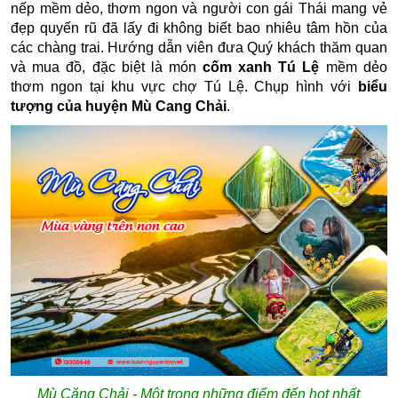
nếp mềm dẻo, thơm ngon và người con gái Thái mang vẻ
đẹp quyến rũ đã lấy đi không biết bao nhiêu tâm hồn của
các chàng trai. Hướng dẫn viên đưa Quý khách thăm quan
và mua đồ, đặc biệt là món
cốm xanh Tú Lệ
mềm dẻo
thơm ngon tại khu vực chợ Tú Lệ. Chụp hình với
biểu
tượng của huyện Mù Cang Chải
.
Mù Căng Chải - Một trong những điểm đến hot nhất