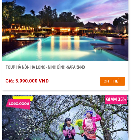
CHI TIẾT
ĐẶT TOUR
TOUR HÀ NỘI- HẠ LONG- NINH BÌNH-SAPA 5N4Đ
Giá: 5.990.000 VNĐ
CHI TIẾT
GIẢM 35%
CHI TIẾT
ĐẶT TOUR