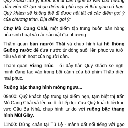
Quý khách lưu ý, trước khi đi cần nghe tư vấn của hướng
dẫn viên để lựa chọn điểm đi phù hợp vì thời gian có hạn.
Quý khách sẽ không thể đi được hết tất cả các điểm gợi ý
của chương trình. Địa điểm gợi ý:
Chợ Mù Cang Chải
, một điểm tập trung buôn bán hàng
hóa sinh hoạt và các sản vật địa phương.
Thăm quan
bản người Thái
và chụp hình tại
hệ thống
Guồng nước
để đưa nước từ dòng suối lên phục vụ tưới
tiêu và sinh hoạt của người dân.
Thăm quan
Rừng Trúc
. Tới đây hẳn Quý khách sẽ nghĩ
mình đang lạc vào trong bối cánh của bộ phim Thập diện
mai phục.
Ruộng bậc thang hình móng ngựa
...
09h00: Quý khách tập trung tại điểm hẹn, tạm biệt thị trấn
Mù Cang Chải và lên xe ô tô tiếp tục đưa Quý khách tới khu
vực Cầu Ba Nhà, chụp hình tự do với
ruộng bậc thang
hình Mũi Giày
.
11h00: Dừng chân tại Tú Lệ - mảnh đất nổi tiếng với gạo