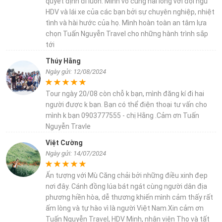
quyết định đi luôn. Mình vô cùng hài lòng với đội ngũ
HDV và lái xe của các bạn bởi sự chuyên nghiệp, nhiệt
tình và hài hước của họ. Mình hoàn toàn an tâm lựa
chọn Tuấn Nguyễn Travel cho những hành trình sắp
tới
Thúy Hằng
Ngày gửi: 12/08/2024
Tour ngày 20/08 còn chỗ k bạn, mình đăng kí đi hai
người được k bạn. Bạn có thể điện thoại tư vấn cho
mình k bạn 0903777555 - chị Hằng .Cảm ơn Tuấn
Nguyễn Travle
Việt Cường
Ngày gửi: 14/07/2024
Ấn tượng với Mù Căng chải bởi những điều xinh đẹp
nơi đây. Cánh đồng lúa bát ngát cùng người dân địa
phương hiền hòa, dễ thương khiến mình cảm thấy rất
ấm lòng và tự hào vì là người Việt Nam.Xin cảm ơn
Tuấn Nguyễn Travel, HDV Minh, nhân viên Thọ và tất