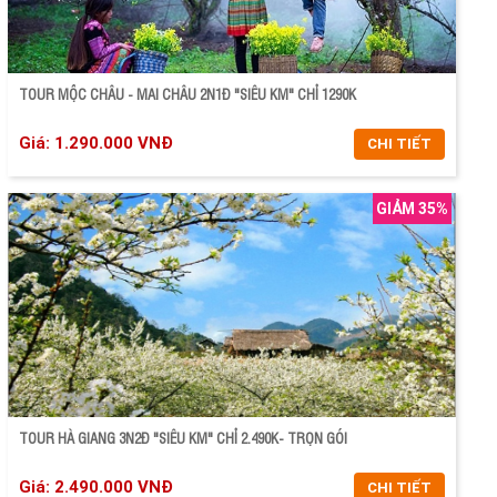
TOUR MỘC CHÂU - MAI CHÂU 2N1Đ "SIÊU KM" CHỈ 1290K
Giá: 1.290.000 VNĐ
CHI TIẾT
GIẢM 35%
CHI TIẾT
ĐẶT TOUR
TOUR HÀ GIANG 3N2Đ "SIÊU KM" CHỈ 2.490K- TRỌN GÓI
Giá: 2.490.000 VNĐ
CHI TIẾT