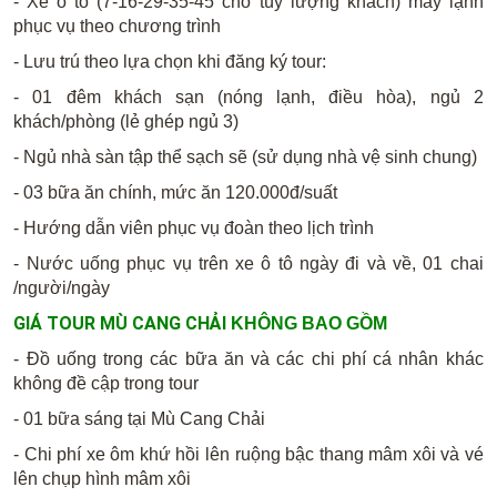
- Xe ô tô (7-16-29-35-45 chỗ tùy lượng khách) máy lạnh
phục vụ theo chương trình
- Lưu trú theo lựa chọn khi đăng ký tour:
- 01 đêm khách sạn (nóng lạnh, điều hòa), ngủ 2
khách/phòng (lẻ ghép ngủ 3)
- Ngủ nhà sàn tập thể sạch sẽ (sử dụng nhà vệ sinh chung)
- 03 bữa ăn chính, mức ăn 120.000đ/suất
- Hướng dẫn viên phục vụ đoàn theo lịch trình
- Nước uống phục vụ trên xe ô tô ngày đi và về, 01 chai
/người/ngày
GIÁ TOUR MÙ CANG CHẢI
KHÔNG BAO GỒM
- Đồ uống trong các bữa ăn và các chi phí cá nhân khác
không đề cập trong tour
- 01 bữa sáng tại Mù Cang Chải
- Chi phí xe ôm khứ hồi lên ruộng bậc thang mâm xôi và vé
lên chụp hình mâm xôi