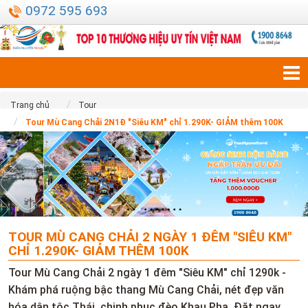
0972 595 693
Trang chủ
Tour
Tour Mù Cang Chải 2N1Đ "Siêu KM" chỉ 1.290K- GIẢM thêm 100K
TOUR MÙ CANG CHẢI 2 NGÀY 1 ĐÊM "SIÊU KM"
CHỈ 1.290K- GIẢM THÊM 100K
Tour Mù Cang Chải 2 ngày 1 đêm "Siêu KM" chỉ 1290k -
Khám phá ruộng bậc thang Mù Cang Chải, nét đẹp văn
hóa dân tộc Thái, chinh phục đèo Khau Phạ. Đặt ngay