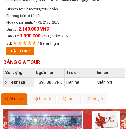
Hình thức: Ghép tour, tour đoàn
Phương tiện: ô tô, tàu
Ngày khởi hành: 14/3, 21/3, 28/3
2.140.000 VNĐ
Giá cũ:
1.390.000
Giá KM:
VND
( Giảm 35%)
5,0
/
8
đánh giá.
ĐẶT TOUR
BẢNG GIÁ TOUR
Số lượng
Người lớn
Trẻ em
Em bé
>= 4 khách
1.390.000 VNĐ
Liên hệ
Miễn phí
Giới thiệu
Lịch trình
Đặt tour
Đánh giá