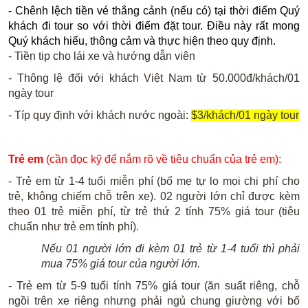
- Chênh lệch tiền vé thắng cảnh (nếu có) tại thời điểm Quý
khách đi tour so với thời điểm đặt tour. Điều này rất mong
Quý khách hiểu, thông cảm và thực hiện theo quy định.
- Tiền tip cho lái xe và hướng dẫn viên
- Thông lệ đối với khách Việt Nam từ 50.000đ/khách/01
ngày tour
- Típ quy định với khách nước ngoài:
$3/khách/01 ngày tour
Trẻ em
(cần đọc kỹ để nắm rõ về tiêu chuẩn của trẻ em):
- Trẻ em từ 1-4 tuổi miễn phí (bố mẹ tự lo mọi chi phí cho
trẻ, không chiếm chỗ trên xe). 02 người lớn chỉ được kèm
theo 01 trẻ miễn phí, từ trẻ thứ 2 tính 75% giá tour (tiêu
chuẩn như trẻ em tính phí).
Nếu 01 người lớn đi kèm 01 trẻ từ 1-4 tuổi thì phải
mua 75% giá tour của người lớn.
- Trẻ em từ 5-9 tuổi tính 75% giá tour (ăn suất riêng, chỗ
ngồi trên xe riêng nhưng phải ngủ chung giường với bố