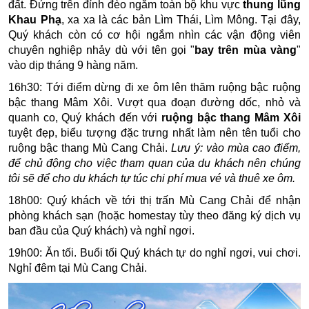
đất. Đứng trên đỉnh đèo ngắm toàn bộ khu vực
thung lũng
Khau Phạ
, xa xa là các bản Lìm Thái, Lìm Mông. Tại đây,
Quý khách còn có cơ hội ngắm nhìn các vận động viên
chuyên nghiệp nhảy dù với tên gọi "
bay trên mùa vàng
"
vào dịp tháng 9 hàng năm.
16h30: Tới điểm dừng đi xe ôm lên thăm ruộng bậc
ruộng
bậc thang Mâm Xôi. Vượt qua đoạn đường dốc, nhỏ và
quanh co, Quý khách đến với
ruộng bậc thang Mâm Xôi
tuyệt đẹp, biểu tượng đặc trưng nhất làm nên tên tuổi cho
ruộng bậc thang Mù Cang Chải.
Lưu ý: vào mùa cao điểm,
để chủ động cho việc tham quan của du khách nên chúng
tôi sẽ để cho du khách tự túc chi phí mua vé và thuê xe ôm.
18h00: Quý khách về tới thị trấn Mù Cang Chải để nhận
phòng khách sạn (hoặc homestay tùy theo đăng ký dịch vụ
ban đầu của Quý khách) và nghỉ ngơi.
19h00: Ăn tối. Buổi tối Quý khách tự do nghỉ ngơi, vui chơi.
Nghỉ đêm tại Mù Cang Chải.