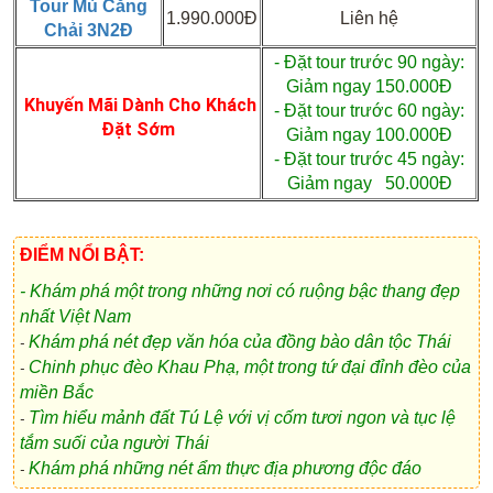
Tour Mù Căng
1.990.000Đ
Liên hệ
Chải 3N2Đ
- Đặt tour trước 90 ngày:
Giảm ngay 150.000Đ
Khuyến Mãi Dành Cho Khách
- Đặt tour trước 60 ngày:
Đặt Sớm
Giảm ngay 100.000Đ
- Đặt tour trước 45 ngày:
Giảm ngay 50.000Đ
ĐIỂM NỔI BẬT:
- Khám phá một trong những nơi có ruộng bậc thang đẹp
nhất Việt Nam
Khám phá nét đẹp văn hóa của đồng bào dân tộc Thái
-
Chinh phục đèo Khau Phạ, một trong tứ đại đỉnh đèo của
-
miền Bắc
Tìm hiểu mảnh đất Tú Lệ với vị cốm tươi ngon và tục lệ
-
tắm suối của người Thái
Khám phá những nét ẩm thực địa phương độc đáo
-