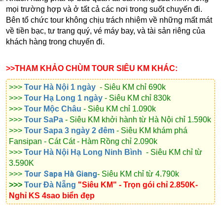
mọi trường hợp và ở tất cả các nơi trong suốt chuyến đi.
Bên tổ chức tour không chịu trách nhiệm về những mất mát
về tiền bạc, tư trang quý, vé máy bay, và tài sản riêng của
khách hàng trong chuyến đi.
>>THAM KHẢO CHÙM TOUR SIÊU KM KHÁC:
>>>
Tour Hà Nội 1 ngày
- Siêu KM chỉ 690k
>>>
Tour Hạ Long 1 ngày
- Siêu KM chỉ 830k
>>>
Tour Mộc Châu
- Siêu KM chỉ 1.090k
>>>
Tour SaPa
- Siêu KM khởi hành từ Hà Nội chỉ 1.590k
>>>
Tour Sapa 3 ngày 2 đêm
- Siêu KM khám phá
Fansipan - Cát Cát - Hàm Rồng chỉ 2.090k
>>>
Tour Hà Nội Hạ Long Ninh Bình
- Siêu KM chỉ từ
3.590K
Tour Sapa Hà Giang
>>>
- Siêu KM chỉ từ 4.790k
>>>
Tour Đà Nẵng
"Siêu KM" - Trọn gói chỉ 2.850K-
Nghỉ KS 4sao biển đẹp