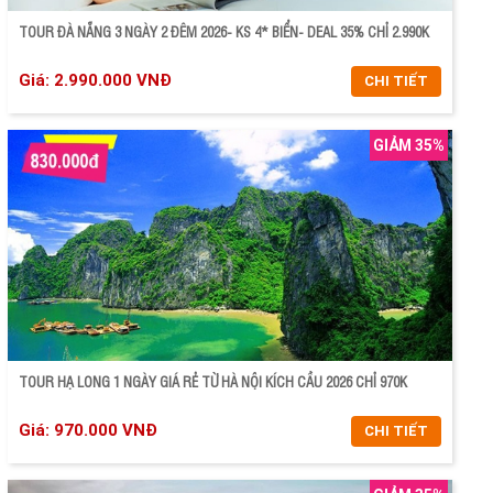
TOUR ĐÀ NẴNG 3 NGÀY 2 ĐÊM 2026- KS 4* BIỂN- DEAL 35% CHỈ 2.990K
Giá: 2.990.000 VNĐ
CHI TIẾT
GIẢM 35%
CHI TIẾT
ĐẶT TOUR
TOUR HẠ LONG 1 NGÀY GIÁ RẺ TỪ HÀ NỘI KÍCH CẦU 2026 CHỈ 970K
Giá: 970.000 VNĐ
CHI TIẾT