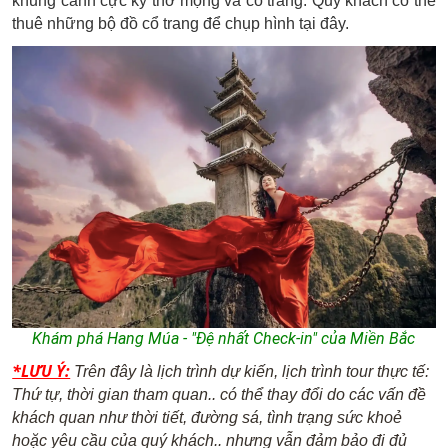
khung cảnh cực kỳ thơ mộng và cổ trang. Quý khách có thể
thuê những bộ đồ cổ trang để chụp hình tại đây.
Khám phá Hang Múa - "Đệ nhất Check-in" của Miền Bắc
*LƯU Ý:
Trên đây là lịch trình dự kiến, lịch trình tour thực tế:
Thứ tự, thời gian tham quan.. có thể thay đổi do các vấn đề
khách quan như thời tiết, đường sá, tình trạng sức khoẻ
hoặc yêu cầu của quý khách.. nhưng vẫn đảm bảo đi đủ