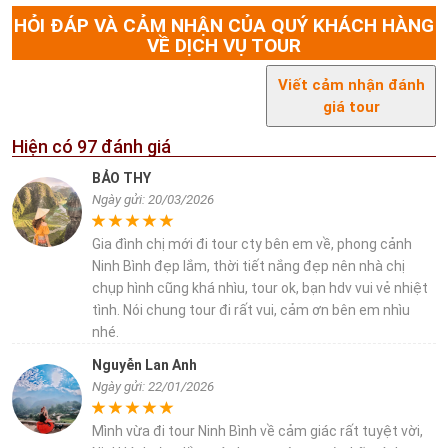
HỎI ĐÁP VÀ CẢM NHẬN CỦA QUÝ KHÁCH HÀNG
VỀ DỊCH VỤ TOUR
Viết cảm nhận đánh
giá tour
Hiện có
97
đánh giá
BẢO THY
Ngày gửi: 20/03/2026
Gia đình chị mới đi tour cty bên em về, phong cảnh
Ninh Bình đẹp lắm, thời tiết nắng đẹp nên nhà chị
chụp hình cũng khá nhìu, tour ok, bạn hdv vui vẻ nhiệt
tình. Nói chung tour đi rất vui, cảm ơn bên em nhìu
nhé.
Nguyễn Lan Anh
Ngày gửi: 22/01/2026
Mình vừa đi tour Ninh Bình về cảm giác rất tuyệt vời,