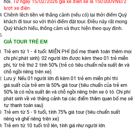
Từ ngày 15/02/2026 giá xe điện sẽ là 150.000VNĐ/2
hồi.
lượt xe điện
Chênh lệch tiền vé thắng cảnh (nếu có) tại thời điểm Quý
khách đi tour so với thời điểm đặt tour. Điều này rất mong
Quý khách hiểu, thông cảm và thực hiện theo quy định.
GIÁ TOUR TRẺ EM
Trẻ em từ 1 - 4 tuổi: MIỄN PHÍ (bố mẹ thanh toán thêm mọi
chi phí phát sinh). 02 người lớn được kèm theo 01 trẻ miễn
phí, từ trẻ thứ 2 tính 50% (trẻ có tiêu chuẩn nửa suất ăn và
chỗ ngồi riêng trên xe).
Lưu ý: Nếu 01 người lớn đi kèm 01 trẻ em miễn phí thì
giá suất của trẻ em là 50% giá tour (tiêu chuẩn của trẻ em
50% là có nửa suất ăn và chỗ ngồi riêng trên xe ô tô. Chi phí
phát sinh về vé thắng cảnh tại các điểm thăm quan bố mẹ sẽ
tự thanh toán sau).
Trẻ em từ 5 - 9 tuổi, tính 75% giá tour (tiêu chuẩn suất
riêng và ghế riêng trên xe)
Trẻ em từ 10 tuổi trở lên, tính giá như người lớn.