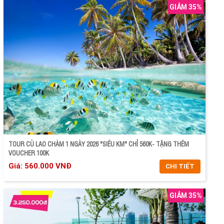
GIẢM 35%
TOUR CÙ LAO CHÀM 1 NGÀY 2026 "SIÊU KM" CHỈ 560K- TẶNG THÊM
VOUCHER 100K
Giá: 560.000 VNĐ
CHI TIẾT
GIẢM 35%
CHI TIẾT
ĐẶT TOUR