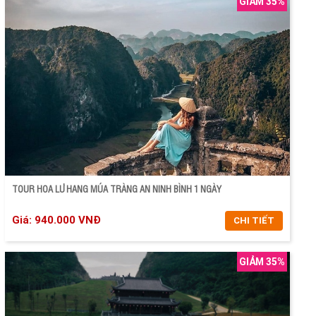
GIẢM 35%
CHI TIẾT
ĐẶT TOUR
TOUR HOA LƯ HANG MÚA TRÀNG AN NINH BÌNH 1 NGÀY
Giá: 940.000 VNĐ
CHI TIẾT
GIẢM 35%
CHI TIẾT
ĐẶT TOUR