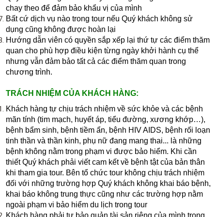
chay theo để đảm bảo khẩu vị của mình
Bất cứ dịch vụ nào trong tour nếu Quý khách không sử
dụng cũng không được hoàn lại
Hướng dẫn viên có quyền sắp xếp lại thứ tự các điểm thăm
quan cho phù hợp điều kiện từng ngày khởi hành cụ thể
nhưng vẫn đảm bảo tất cả các điểm thăm quan trong
chương trình.​
TRÁCH NHIỆM CỦA KHÁCH HÀNG:
Khách hàng tự chịu trách nhiệm về sức khỏe và các bệnh
mãn tính (tim mạch, huyết áp, tiểu đường, xương khớp…),
bệnh bẩm sinh, bệnh tiềm ẩn, bệnh HIV AIDS, bệnh rối loạn
tinh thần và thần kinh, phụ nữ đang mang thai... là những
bệnh không nằm trong phạm vi được bảo hiểm. Khi cần
thiết Quý khách phải viết cam kết về bệnh tật của bản thân
khi tham gia tour. Bên tổ chức tour không chịu trách nhiệm
đối với những trường hợp Quý khách không khai báo bệnh,
khai báo không trung thực cũng như các trường hợp nằm
ngoài phạm vi bảo hiểm du lịch trong tour
Khách hàng phải tự bảo quản tài sản riêng của mình trong