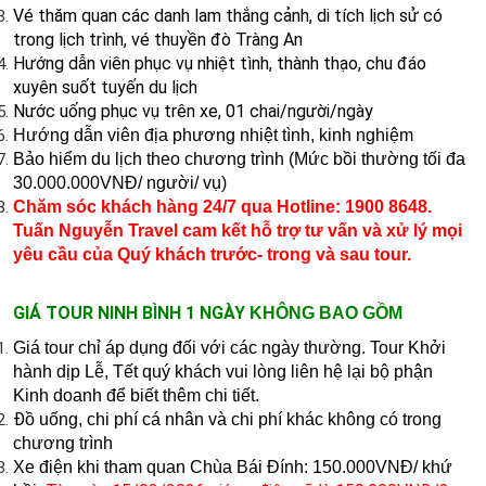
Vé thăm quan các danh lam thắng cảnh, di tích lịch sử có
trong lịch trình, vé thuyền đò Tràng An
Hướng dẫn viên phục vụ nhiệt tình, thành thạo, chu đáo
xuyên suốt tuyến du lịch
Nước uống phục vụ trên xe, 01 chai/người/ngày
Hướng dẫn viên địa phương nhiệt tình, kinh nghiệm
Bảo hiểm du lịch theo chương trình (Mức bồi thường tối đa
30.000.000VNĐ/ người/ vụ)
Chăm sóc khách hàng 24/7 qua Hotline: 1900 8648.
Tuấn Nguyễn Travel cam kết hỗ trợ tư vấn và xử lý mọi
yêu cầu của Quý khách trước- trong và sau tour.
GIÁ TOUR NINH BÌNH 1 NGÀY
KHÔNG BAO GỒM
Giá tour chỉ áp dụng đối với các ngày thường. Tour Khởi
hành dịp Lễ, Tết quý khách vui lòng liên hệ lại bộ phận
Kinh doanh để biết thêm chi tiết.
Đ
ồ uống, chi phí cá nhân và chi phí khác không có trong
chương trình
Xe điện khi tham quan Chùa Bái Đính: 150.000VNĐ/ khứ