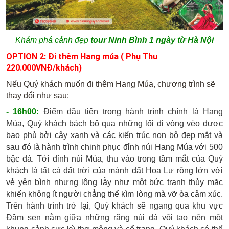
Khám phá cảnh đẹp
tour Ninh Bình 1 ngày từ Hà Nội
OPTION 2: Đi thêm Hang múa ( Phụ Thu
220.000VNĐ/khách)
Nếu Quý khách muốn đi thêm Hang Múa, chương trình sẽ
thay đổi như sau:
- 16h00:
Điểm đầu tiên trong hành trình chính là Hang
Múa, Quý khách bách bộ qua những lối đi vòng vèo được
bao phủ bởi cây xanh và các kiến trúc non bộ đẹp mắt và
sau đó là hành trình chinh phục đỉnh núi Hang Múa
với 500
bậc đá. Tới đỉnh núi Múa, thu vào trong tầm mắt của Quý
khách là tất cả đất trời của mảnh đất Hoa Lư rộng lớn với
vẻ yên bình nhưng lộng lẫy như một bức tranh thủy mặc
khiến không ít người chẳng thể kìm lòng mà vỡ òa cảm xúc.
Trên hành trình trở lại, Quý khách sẽ ngang qua
khu vực
Đầm sen
nằm giữa những rặng núi đá vôi tạo nên một