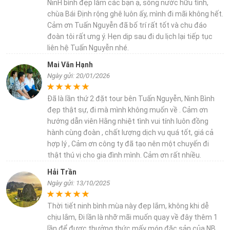
NinH bình đẹp lắm các bạn ạ, sông nước hữu tình,
chùa Bái Định rộng ghê luôn ấy, mình đi mãi không hết.
Cảm ơn Tuấn Nguyễn đã bố trí rất tốt và chu đáo
đoàn tôi rất ưng ý. Hẹn dịp sau đi du lịch lại tiếp tục
liên hệ Tuấn Nguyễn nhé.
Mai Văn Hạnh
Ngày gửi: 20/01/2026
Đã là lần thứ 2 đặt tour bên Tuấn Nguyễn, Ninh Bình
đẹp thật sự, đi mà mình không muốn về . Cảm ơn
hướng dẫn viên Hằng nhiệt tình vui tính luôn đồng
hành cùng đoàn , chất lượng dịch vụ quá tốt, giá cả
hợp lý , Cảm ơn công ty đã tạo nên một chuyến đi
thật thú vị cho gia đình mình. Cảm ơn rất nhiều.
Hải Trần
Ngày gửi: 13/10/2025
Thời tiết ninh bình mùa này đẹp lắm, không khi dễ
chịu lắm, Đi lần là nhỡ mãi muốn quay về đây thêm 1
lần để được thưởng thức mấy món đặc sản của NB,