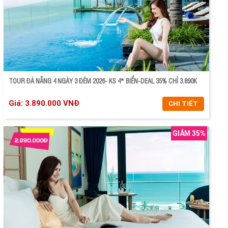
TOUR ĐÀ NẴNG 4 NGÀY 3 ĐÊM 2026- KS 4* BIỂN-DEAL 35% CHỈ 3.890K
Giá: 3.890.000 VNĐ
CHI TIẾT
GIẢM 35%
CHI TIẾT
ĐẶT TOUR