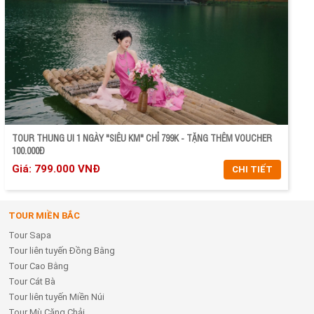
TOUR THUNG UI 1 NGÀY "SIÊU KM" CHỈ 799K - TẶNG THÊM VOUCHER
100.000Đ
Giá: 799.000 VNĐ
CHI TIẾT
TOUR MIỀN BẮC
CHI TIẾT
Tour Sapa
ĐẶT TOUR
Tour liên tuyến Đồng Bằng
Tour Cao Bằng
Tour Cát Bà
Tour liên tuyến Miền Núi
Tour Mù Căng Chải