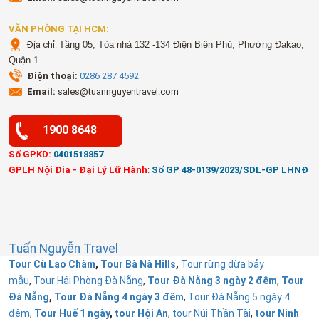
VĂN PHÒNG TẠI HCM:
Địa chỉ:
Tầng 05, Tòa nhà 132 -134 Điện Biên Phủ, Phường Đakao,
Quận 1
Điện thoại:
0286 287 4592
Email:
sales@tuannguyentravel.com
1900 8648
Số GPKD:
0401518857
GPLH Nội Địa - Đại Lý Lữ Hành
:
Số GP 48-0139/2023/SDL-GP LHNĐ
Tuấn Nguyễn Travel
Tour Cù Lao Chàm
,
Tour Bà Nà Hills
,
Tour rừng dừa bảy
mẫu
,
Tour Hải Phòng Đà Nẵng
,
Tour Đà Nẵng 3 ngày 2 đêm
,
Tour
Đà Nẵng
,
Tour Đà Nẵng 4 ngày 3 đêm
,
Tour Đà Nẵng 5 ngày 4
đêm
,
Tour Huế 1 ngày
,
tour Hội An
,
tour Núi Thần Tài
,
tour Ninh