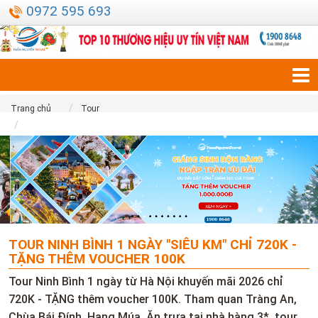
0972 595 693
Trang chủ
Tour
Tour Ninh Bình 1 ngày "Siêu KM" chỉ 720K - Tặng thêm Voucher 100K
TOUR NINH BÌNH 1 NGÀY "SIÊU KM" CHỈ 720K -
TẶNG THÊM VOUCHER 100K
Tour Ninh Bình 1 ngày từ Hà Nội khuyến mãi 2026 chỉ
720K - TẶNG thêm voucher 100K. Tham quan Tràng An,
Chùa Bái Đính, Hang Múa, Ăn trưa tại nhà hàng 3*, tour