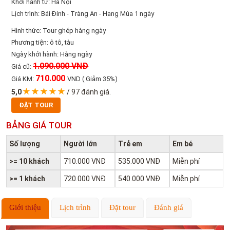
Khởi hành từ: Hà Nội
Lịch trình: Bái Đính - Tràng An - Hang Múa 1 ngày
Hình thức: Tour ghép hàng ngày
Phương tiện: ô tô, tàu
Ngày khởi hành: Hàng ngày
1.090.000 VNĐ
Giá cũ:
710.000
Giá KM:
VND
( Giảm 35%)
5,0
/
97
đánh giá.
ĐẶT TOUR
BẢNG GIÁ TOUR
Số lượng
Người lớn
Trẻ em
Em bé
>= 10 khách
710.000 VNĐ
535.000 VNĐ
Miễn phí
>= 1 khách
720.000 VNĐ
540.000 VNĐ
Miễn phí
Giới thiệu
Lịch trình
Đặt tour
Đánh giá