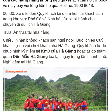
của các hãng hàng không
nếu quý khách cần hỗ trợ book
vé máy bay vui lòng liên hệ qua Hotline: 1900 8648.
06h30: Xe ô tô đón Quý khách tại điểm hẹn tại khách sạn
trong khu vực Phố Cổ và Nhà hát lớn khởi hành cho
chuyến đi du lịch Hà Giang.
Trưa: Ăn trưa tại nhà hàng.
Chiều: Nhận phòng khách sạn nghỉ ngơi. Buổi chiều Quý
khách tự do vui chơi khám phá Hà Giang. Quý khách tự do
chụp hình kỷ niệm tại
Km0 của Hà Giang
hoặc tự do thăm
quan
Đền Mẫu Hà Giang
tọa lạc ngay trung tâm thành phố.
Nghỉ đêm tại Hà Giang.