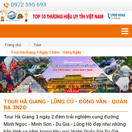
0972 595 693
Trang chủ
Tour
Tour Hà Giang 3 Ngày 2 Đêm - Hàng Ngày
TOUR HÀ GIANG - LŨNG CÚ - ĐỒNG VĂN - QUẢN
BẠ 3N2Đ
Tour Hà Giang 3 ngày 2 đêm trải nghiệm cung đường
Minh Ngọc - Minh Sơn - Du Già - Lũng Hồ đẹp như những
bản tình ca nằm trong khu vực Vườn Quốc Gia Du Già.