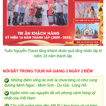
Tuấn Nguyễn Travel tặng khách đoàn quà tặng nhân dịp kỉ
niệm 16 năm thành lập
NỔI BẬT TRONG TOUR HÀ GIANG 3 NGÀY 2 ĐÊM
Những điểm sống ảo mới lạ chưa từng có như cung
đường Minh Ngọc - Minh Sơn - Du Già - Lũng Hồ
N
gắm nhìn cao nguyên đá với phong cảnh hùng vỹ
nhất của Việt Nam
Tận mắt ngắm nhìn đèo Mã Pì Lèng hùng vỹ và hẻm