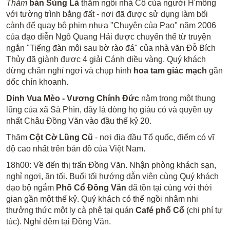
Thăm
bản Sủng Là
thăm ngôi nhà Cổ của người H'mông
với tường trình bằng đất - nơi đã được sử dụng làm bối
cảnh để quay bộ phim nhựa "Chuyện của Pao" năm 2006
của đạo diễn Ngô Quang Hải được chuyển thể từ truyện
ngắn "Tiếng đàn môi sau bờ rào đá" của nhà văn Đỗ Bích
Thủy đã giành được 4 giải Cánh diều vàng. Quý khách
dừng chân nghỉ ngơi và chụp hình
hoa tam giác mạch
gần
dốc chín khoanh.
Dinh Vua Mèo - Vương Chính Đức
nằm trong một thung
lũng của xã Sà Phìn, đây là dòng họ giàu có và quyền uy
nhất Châu Đồng Văn vào đầu thế kỷ 20.
Thăm
Cột Cờ Lũng Cũ
- nơi địa đầu Tổ quốc, điểm có vĩ
độ cao nhất trên bản đồ của Việt Nam.
18h00: Về đến thị trấn Đồng Văn. Nhận phòng khách sạn,
nghỉ ngơi, ăn tối. Buổi tối hướng dẫn viên cùng Quý khách
dạo bộ ngắm
Phố Cổ Đồng Văn
đã tồn tại cùng với thời
gian gần một thế kỷ. Quý khách có thể ngồi nhâm nhi
thưởng thức một ly cà phê tại quán
Café phố Cổ
(chi phí tự
túc). Nghỉ đêm tại Đồng Văn.