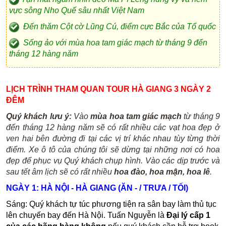
vực sông Nho Quế sâu nhất Việt Nam
Đến thăm Cột cờ Lũng Cú, điểm cực Bắc của Tổ quốc
Sống ảo với mùa hoa tam giác mạch từ tháng 9 đến
tháng 12 hàng năm
LỊCH TRÌNH THAM QUAN TOUR HÀ GIANG 3 NGÀY 2
ĐÊM
Quý khách lưu ý:
Vào
mùa hoa tam giác mạch
từ tháng 9
đến tháng 12 hàng năm sẽ có rất nhiều các vạt hoa đẹp ở
ven hai bên đường đi tại các vị trí khác nhau tùy từng thời
điểm. Xe ô tô của chúng tôi sẽ dừng tại những nơi có hoa
đẹp để phục vụ Quý khách chụp hình. Vào các dịp trước và
sau tết âm lịch sẽ có rất nhiều
hoa đào, hoa mận, hoa lê
.
NGÀY 1: HÀ NỘI - HÀ GIANG (ĂN - / TRƯA / TỐI)
Sáng: Quý khách tự túc phương tiện ra sân bay làm thủ tục
lên chuyến bay đến Hà Nội. Tuấn Nguyễn là
Đại lý cấp 1