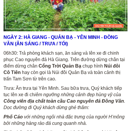
NGÀY
2
: HÀ GIANG - QUẢN BẠ - YÊN MINH
- ĐỒNG
VĂN
(ĂN
SÁNG /
TRƯA / TỐI)
06h30: Trả phòng khách sạn, ăn sáng và lên xe đi chinh
phục Cao nguyên đá Hà Giang. Trên đường dừng chân tại
điểm dừng chân
Cổng Trời Quản Bạ
chụp hình
Núi đôi
Cô Tiên
hay còn gọi là Núi đôi Quản Bạ và toàn cảnh thị
trấn Tam Sơn từ trên cao.
Trưa: Ăn trưa tại Yên Minh. Sau bữa trưa, Quý khách tiếp
tục lên xe đi ch
iêm ngưỡng những cảnh đẹp hùng vỹ của
Công viên địa chất
toàn cầu
Cao nguyên đá Đồng Văn
.
Dọc đường đi Quý khách dừng ghé thăm:
Phố Cáo
với những ngôi nhà đặc trưng của người H'mông
bởi những hàng rào đá cung quanh nhà.