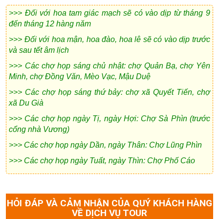
>>> Đối với hoa tam giác mạch sẽ có vào dịp từ tháng 9
đến tháng 12 hàng năm
>>> Đối với hoa mận, hoa đào, hoa lê sẽ có vào dịp trước
và sau tết âm lịch
>>> Các chợ họp sáng chủ nhật: chợ Quản Bạ, chợ Yên
Minh, chợ Đồng Văn, Mèo Vạc, Mậu Duệ
>>> Các chợ họp sáng thứ bảy: chợ xã Quyết Tiến, chợ
xã Du Già
>>> Các chợ họp ngày Tị, ngày Hợi: Chợ Sà Phìn (trước
cổng nhà Vương)
>>> Các chợ họp ngày Dần, ngày Thân: Chợ Lũng Phìn
>>> Các chợ họp ngày Tuất, ngày Thìn: Chợ Phố Cáo
HỎI ĐÁP VÀ CẢM NHẬN CỦA QUÝ KHÁCH HÀNG
VỀ DỊCH VỤ TOUR