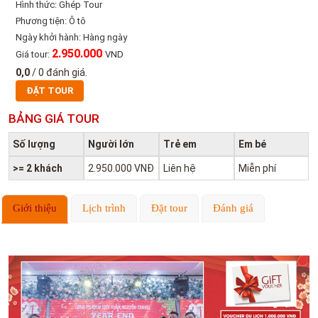
Hình thức: Ghép Tour
Phương tiện: Ô tô
Ngày khởi hành: Hàng ngày
2.950.000
Giá tour:
VND
0,0
/
0
đánh giá.
ĐẶT TOUR
BẢNG GIÁ TOUR
Số lượng
Người lớn
Trẻ em
Em bé
>= 2 khách
2.950.000 VNĐ
Liên hệ
Miễn phí
Giới thiệu
Lịch trình
Đặt tour
Đánh giá