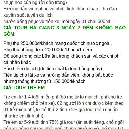
chụp hoa của người dân trồng)
Hướng dẫn viên phục vụ nhiệt tình, thành thạo, chu đáo
xuyên suốt tuyến du lịch
Nước uống phục vụ trên xe, mỗi ngày 01 chai 500ml
GIÁ TOUR HÀ GIANG 3 NGÀY 2 ĐÊM KHÔNG BAO
GỒM:
Phụ thu 250.000đ/khách mang quốc tịch nước ngoài.
Phụ thu phòng đơn: 200.000đ/khách/1 đêm
Đồ uống trong các bữa ăn, trong khách sạn và các chi phí
cá nhân khác
Bảo hiểm du lịch (do tính chất là tour hàng ngày)
Tiền típ cho lái xe và hướng dẫn viên, không bắt buộc
nhưng thông thường từ 150.000đ/khách
GIÁ TOUR TRẺ EM:
Trẻ em từ 1-4 tuổi miễn phí (bố mẹ tự lo mọi chi phí cho trẻ,
không chiếm chỗ trên xe). 02 người lớn chỉ được kèm theo
01 trẻ miễn phí, từ trẻ thứ 2 tính 75% giá tour (tiêu chuẩn
như trẻ em tính phí).
Trẻ em từ 5-9 tuổi tính 75% giá tour (ăn suất riêng, chỗ ngồi
trên xe riêng nhưng phải ngủ chung giường với bố mẹ). 02