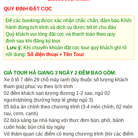
QUY ĐỊNH ĐẶT CỌC
Để các booking được xác nhận chắc chắn, đảm bảo Khởi
hành đúng lịch trình và dịch vụ được bố trí chu đáo
Quý khách vui lòng
đặt cọc và thanh toán theo quy
định
sau khi đăng ký tour.
Lưu ý:
Khi chuyển khoản đặt cọc tour quý khách ghi rõ
nội dung:
Số điện thoại + Tên Tour
GIÁ TOUR HÀ GIANG 3 NGÀY 2 ĐÊM BAO GỒM:
Xe ô tô 7 đến 29 chỗ máy lanh (tùy thuộc số lượng khách
tham gia) phục vụ theo lịch trình
02 đêm khách sạn tương đương 1-2 sao, ngủ 02
người/phòng (trường hợp lẻ ghép ngủ 3)
05 bữa ăn chính theo chương trình (3-4 món chính, 02 món
rau, cơm, canh)
02 bữa sáng tại nhà hàng với thực đơn bún, phở, bánh
cuốn hoặc bún chả tùy ngày
Vé thăm quan các điểm có trong chương trình (trừ các điểm