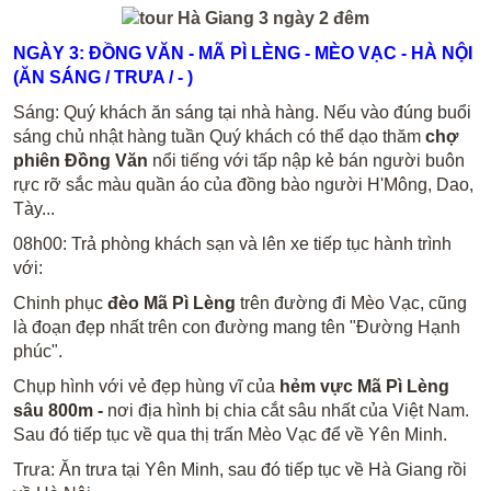
NGÀY 3: ĐỒNG VĂN - MÃ PÌ LÈNG - MÈO VẠC - HÀ NỘI
(ĂN
SÁNG /
TRƯA / - )
Sáng: Quý khách ăn sáng tại nhà hàng. Nếu vào đúng buổi
sáng chủ nhật hàng tuần Quý khách có thể dạo thăm
chợ
phiên Đồng Văn
nổi tiếng với tấp nập kẻ bán người buôn
rực rỡ sắc màu quần áo của đồng bào người H'Mông, Dao,
Tày...
08h00: Trả phòng khách sạn và lên xe tiếp tục hành trình
với:
Chinh phục
đèo Mã Pì Lèng
trên đường đi Mèo Vạc, cũng
là đoạn đẹp nhất trên con đường mang tên "Đường Hạnh
phúc".
Chụp hình với vẻ đẹp hùng vĩ của
hẻm vực Mã Pì Lèng
sâu 800m -
nơi địa hình bị chia cắt sâu nhất của Việt Nam.
Sau đó tiếp tục về qua thị trấn Mèo Vạc để về Yên Minh.
Trưa: Ăn trưa tại Yên Minh, sau đó tiếp tục về Hà Giang rồi