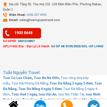
Địa chỉ:
Tầng 05, Tòa nhà 132 -134 Điện Biên Phủ, Phường Đakao,
Quận 1
Điện thoại:
0286 287 4592
Email:
sales@tuannguyentravel.com
1900 8648
Số GPKD:
0401518857
GPLH Nội Địa - Đại Lý Lữ Hành
:
Số GP 48-0139/2023/SDL-GP LHNĐ
Tuấn Nguyễn Travel
Tour Cù Lao Chàm
,
Tour Bà Nà Hills
,
Tour rừng dừa bảy
mẫu
,
Tour Hải Phòng Đà Nẵng
,
Tour Đà Nẵng 3 ngày 2 đêm
,
Tour
Đà Nẵng
,
Tour Đà Nẵng 4 ngày 3 đêm
,
Tour Đà Nẵng 5 ngày 4
đêm
,
Tour Huế 1 ngày
,
tour Hội An
,
tour Núi Thần Tài
,
tour Ninh
Bình 1 ngày
,
Tour Sapa
,
Tour Hạ Long 1 ngày
,
Tour Mộc Châu
,
tour Sapa 3 ngày 2 đêm
,
tour Hà Nội Hạ Long Ninh Bình
,
tour