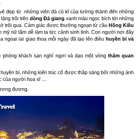
.
vẻ đẹp từ những viên đá cũ kĩ của tường thành đến những
lặng trôi trên
dòng Đà giang
xanh màu ngọc bích tới
những
ờ trôi qua.
Cảm giác được thưởng ngoạn từ cầu
Hồng Kiều
ìn mỹ nữ tắm
dễ làm ta tức cảnh sinh tình
. Con người nơi đây
óa ngoại lai giao thoa mỗi ngày đã tạo lên điều
huyền bí và
n phòng khách sạn nghỉ ngơi và dạo một vòng
thăm quan
 huyền bí, những kiến trúc cổ được thắp sáng bởi những ánh
c của người họa sĩ …
 tương đương.