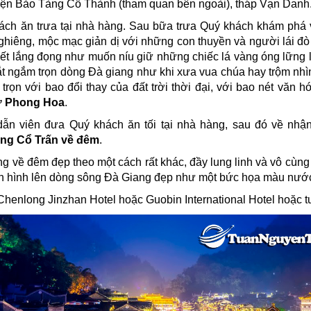
iện Bảo Tàng Cổ Thành (tham quan bên ngoài), tháp Vạn Danh
ch ăn trưa tại nhà hàng. Sau bữa trưa Quý khách khám phá 
ghiêng, mộc mạc giản dị với những con thuyền và người lái đò 
ết lắng đọng như muốn níu giữ những chiếc lá vàng óng lững l
t ngắm trọn dòng Đà giang như khi xưa vua chúa hay trộm nh
trọn với bao đổi thay của đất trời thời đại, với bao nét văn h
hư Phong Hoa
.
ẫn viên đưa Quý khách
ăn tối tại nhà hàng,
sau đó về nhậ
g Cổ Trấn về đêm
.
về đêm đẹp theo một cách rất khác, đầy lung linh và vô cùng
n hình lên dòng sông Đà Giang đẹp như một bức họa màu nướ
Chenlong Jinzhan Hotel hoặc Guobin International Hotel hoặc