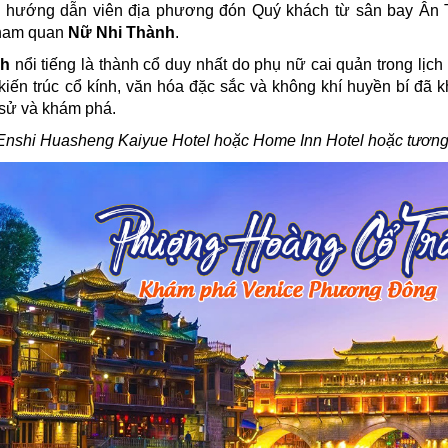
hướng dẫn viên địa phương đón Quý khách từ sân bay Ân Thi
tham quan
Nữ Nhi Thành
.
nh
nổi tiếng là thành cổ duy nhất do phụ nữ cai quản trong lị
 kiến trúc cổ kính, văn hóa đặc sắc và không khí huyền bí đã
h sử và khám phá.
 Enshi Huasheng Kaiyue Hotel hoặc Home Inn Hotel hoặc tươn