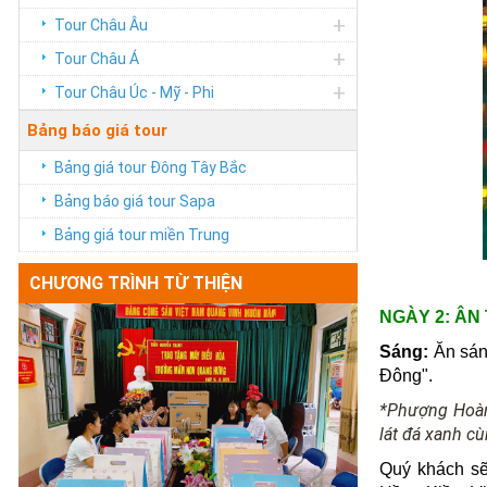
+
Tour Châu Âu
+
Tour Châu Á
+
Tour Châu Úc - Mỹ - Phi
Bảng báo giá tour
Bảng giá tour Đông Tây Bắc
Bảng báo giá tour Sapa
Bảng giá tour miền Trung
CHƯƠNG TRÌNH TỪ THIỆN
NGÀY 2: ÂN
Sáng:
Ăn sán
Đông".
*Phượng Hoàng
lát đá xanh cù
Quý khách sẽ