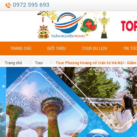
0972 595 693
TRANG CHỦ
GIỚI THIỆU
TOUR DU LỊCH
TIN TỨ
Trang chủ
Tour
Tour Phượng Hoàng cổ trấn từ Hà Nội - Giảm