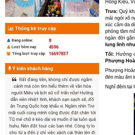
Hồng Kiều, V
Trưa:
Quý khá
mái ngói xô n
xúc cảm da di
Thống kê truy cập
phóng tầm mắ
ngàn đời gắn 
8
Đang online:
lung linh n
4596
Lượt hôm nay:
16697837
Tối:
Hướng d
Tổng lượt truy cập:
Phượng Hoàn
Ý kiến khách hàng
Phượng Hoàng 
đèn màu ấm i
Rất đáng tiền, không chỉ được ngắm
cảnh mà còn tìm hiểu thêm về văn hóa
Nghỉ đêm tại 
người Miêu và lịch sử cổ trấn nữa! Hướng
dẫn viên nhiệt tình, khách sạn sạch sẽ, đồ
ăn Trung Quốc hợp khẩu vị. Ngắm nhìn Tivi
mãi cuối cùng mình cũng được đặt chân tới
TQ mê chữ ê kéo dài và muốn ở lại luôn quá
huhu. Nên đặt tour các bạn nhé. Công ty lo
cho từ a đến z chỉ việc xách cái thân lên đi