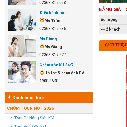
02363 817 068
BẢNG GIÁ T
Điều hành tour
Số lượng
Ms Trúc
02363 817 286
>= 2 khách
Ms Giang
GIỚI THIỆ
Ms Giang
02363 817 277
Chăm sóc KH 24/7
Hỗ trợ & phản ánh DV
1900 8648
Danh mục Tour
CHÙM TOUR HOT 2026
Tour Đà Nẵng Siêu KM
Tour Huế Siêu KM