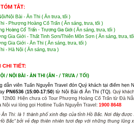
 TÓM TẮT:
/Nội Bài - Ân Thi ( Ăn trưa, tối )
hi -
Phượng Hoàng Cổ Trấn ( Ăn sáng, trưa, tối )
g Hoàng Cổ Trấn - Trương Gia Giới
( Ăn sáng, trưa, tối )
ng Gia Giới - Thất Tinh Sơn/Thiên Môn Sơn
( Ăn sáng, trưa, tối
g Gia Giới - Ân Thi ( Ăn sáng, trưa, tối )
i - Hà Nội ( Ăn sáng, trưa )
 CHI TIẾT:
I / NỘI BÀI - ÂN THI
(ĂN - / TRƯA / TỐI)
 dẫn viên Tuấn Nguyễn Travel
đón Quý khách tại điểm hẹn Nh
Quý khách
bay
PN6536
(
15:00-17:50
) từ Nội Bài đi Ân Thi (TQ).
c 12h00.
Hiện chưa có Tour Phượng Hoàng Cổ Trấn từ Đà Nẵn
 Nội vui lòng gọi Hotline Tuấn Nguyễn Travel:
1900 8648
về Ân Thi: là 1 thành phố xinh đẹp của tỉnh Hồ Bắc. Nơi đây đượ
Hồ Bắc"
bởi vẻ đẹp thiên nhiên tươi đẹp với những thung lũng 