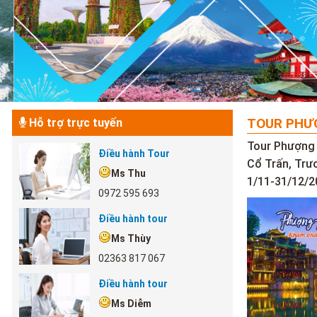
TOUR PHƯỢ
Hỗ trợ trực tuyến
Tour Phượng 
Điều hành Tour
Cổ Trấn, Trư
Ms Thu
1/11-31/12/2
0972 595 693
Điều hành tour
Ms Thùy
02363 817 067
Điều hành tour
Ms Diễm