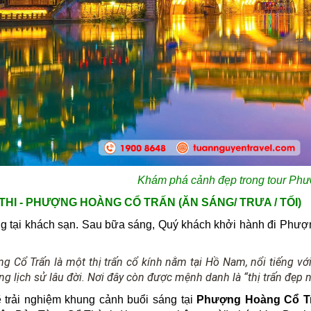
Khám phá cảnh đẹp trong tour Ph
 THI - PHƯỢNG HOÀNG CỔ TRẤN (ĂN SÁNG/ TRƯA / TỐI)
g tại khách sạn. Sau bữa sáng, Quý khách khởi hành đi Phư
 Cổ Trấn là một thị trấn cổ kính nằm tại Hồ Nam, nổi tiếng vớ
ng lịch sử lâu đời. Nơi đây còn được mệnh danh là “thị trấn đẹp n
 trải nghiệm khung cảnh buổi sáng tại
Phượng Hoàng Cổ T