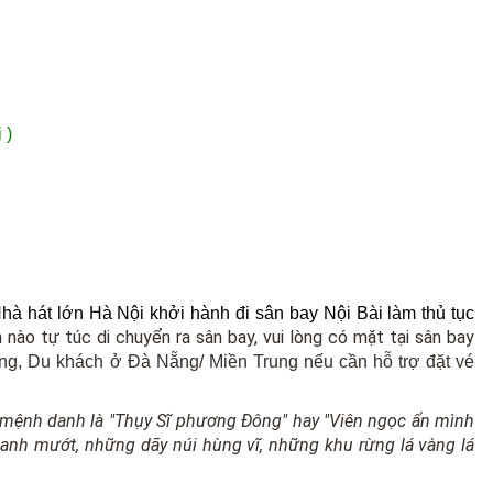
 )
à hát lớn Hà Nội khởi hành đi sân bay Nội Bài làm thủ tục
 nào tự túc di chuyển ra sân bay, vui lòng có mặt tại sân bay
g, Du khách ở Đà Nẵng/ Miền Trung nếu cần hỗ trợ đặt vé
c mệnh danh là
"Thụy Sĩ phương Đông" hay
"
Viên ngọc ẩn mình
xanh mướt, những dãy núi hùng vĩ, những khu rừng lá vàng lá