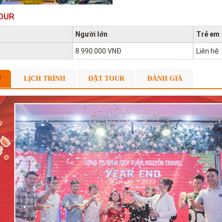
OUR
Người lớn
Trẻ em
8.990.000 VNĐ
Liên hệ
U
LỊCH TRÌNH
ĐẶT TOUR
ĐÁNH GIÁ