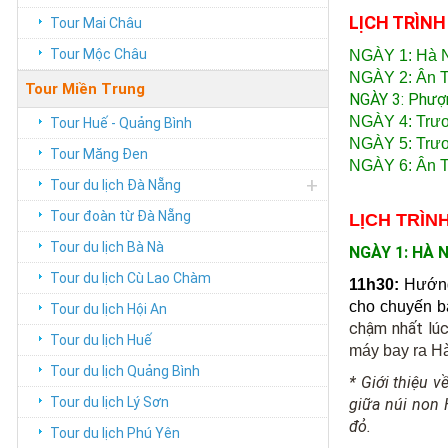
LỊCH TRÌNH
Tour Mai Châu
Tour Mộc Châu
NGÀY 1: Hà Nội
NGÀY 2: Ân T
Tour Miền Trung
NGÀY 3: Phượn
NGÀY 4: Trươ
Tour Huế - Quảng Bình
NGÀY 5: Trươn
Tour Măng Đen
NGÀY 6: Ân Th
+
Tour du lịch Đà Nẵng
Tour đoàn từ Đà Nẵng
LỊCH TRÌNH
Tour du lịch Bà Nà
NGÀY 1: HÀ NỘ
Tour du lịch Cù Lao Chàm
11h30:
Hướng
cho chuyến 
Tour du lịch Hội An
chậm nhất lú
Tour du lịch Huế
máy bay ra Hà
Tour du lịch Quảng Bình
* Giới thiệu 
Tour du lịch Lý Sơn
giữa núi non 
đỏ.
Tour du lịch Phú Yên