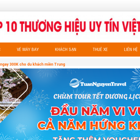
C
VÉ MÁY BAY
KHÁCH SẠN
THUÊ XE
LIÊN HỆ
 ngay 300K cho du khách miền Trung