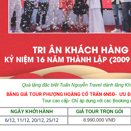
Quà tặng đặc biệt Tuấn Nguyễn Travel dành tặng Kh
BẢNG GIÁ TOUR PHƯỢNG HOÀNG CỔ TRẤN 6N5Đ- ƯU ĐÃ
Tour cao cấp- Chỉ áp dụng với các Booking
NGÀY KHỞI HÀNH
GIÁ TOUR TRỌN GÓI
6/12, 11/12, 20/12, 25/12
8.990.000 VNĐ