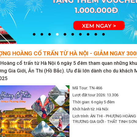
NG HOÀNG CỔ TRẤN TỪ HÀ NỘI - GIẢM NGAY 30
Hoàng cổ trấn từ Hà Nội 6 ngày 5 đêm tham quan những khu
ơng Gia Giới, Ân Thi (Hồ Bắc). Ưu đãi lớn dành cho du khách
025
Mã Tour: TN-466
Lượt đặt tour 2026: 13.306
Thời gian: 6 ngày 5 đêm
Khởi hành từ: Hà Nội
Lịch trình: ÂN THI - PHƯỢNG HOÀNG
TRƯƠNG GIA GIỚI - THẤT TINH SƠN