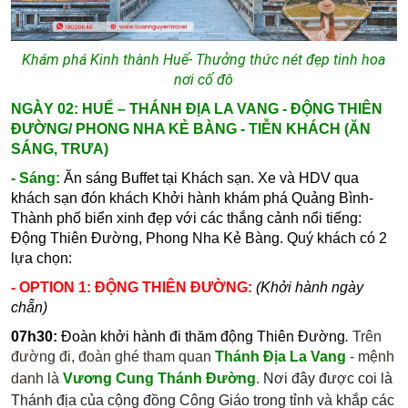
Khám phá Kinh thành Huế- Thưởng thức nét đẹp tinh hoa
nơi cố đô
NGÀY 02: HUẾ – THÁNH ĐỊA LA VANG - ĐỘNG THIÊN
ĐƯỜNG/ PHONG NHA KẺ BÀNG - TIỄN KHÁCH (ĂN
SÁNG, TRƯA)
- Sáng:
Ăn sáng Buffet tại Khách sạn.
Xe và HDV qua
khách sạn đón khách Khởi hành khám phá Quảng Bình-
Thành phố biển xinh đẹp với các thắng cảnh nổi tiếng:
Động Thiên Đường, Phong Nha Kẻ Bàng
. Quý khách có 2
lựa chọn:
- OPTION 1: ĐỘNG THIÊN ĐƯỜNG:
(Khởi hành ngày
chẵn)
07h30:
Đoàn khởi hành đi thăm
động Thiên Đường
.
Trên
đường đi, đoàn ghé tham quan
Thánh Địa La Vang
- mệnh
danh là
Vương Cung Thánh Đường
.
Nơi đây được coi là
Thánh địa của cộng đồng Công Giáo trong tỉnh và khắp các