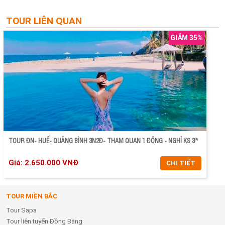
TOUR LIÊN QUAN
GIẢM 35%
TOUR ĐN- HUẾ- QUẢNG BÌNH 3N2Đ- THAM QUAN 1 ĐỘNG - NGHỈ KS 3*
Giá: 2.650.000 VNĐ
CHI TIẾT
TOUR MIỀN BẮC
CHI TIẾT
Tour Sapa
ĐẶT TOUR
Tour liên tuyến Đồng Bằng