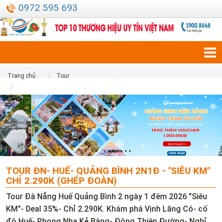
0972 595 693
Trang chủ
Tour
Tour ĐN- Huế- Quảng Bình 2N1Đ - "Siêu KM" chỉ 2.290K (Ghép đoàn)
TOUR ĐN- HUẾ- QUẢNG BÌNH 2N1Đ - "SIÊU KM"
CHỈ 2.290K (GHÉP ĐOÀN)
Tour Đà Nẵng Huế Quảng Bình 2 ngày 1 đêm 2026 "Siêu
KM"- Deal 35%- Chỉ 2.290K. Khám phá Vịnh Lăng Cô- cố
đô Huế- Phong Nha Kẻ Bàng- Động Thiên Đường- Nghỉ