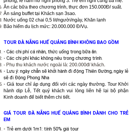
phòng, lẻ nam nữ nghỉ phòng 3. Trẻ em nghỉ cùng ba mẹ.
Ăn các bữa theo chương trình, thực đơn 150.000Đ/ suất.
Ăn sáng buffet tại Khách sạn 3sao.
Nước uống 02 chai 0,5 lit/người/ngày, Khăn lạnh
Bảo hiểm du lịch mức: 20.000.000 Đ/Vụ.
TOUR ĐÀ NẴNG HUẾ QUẢNG BÌNH KHÔNG BAO GỒM
- Các chi phí cá nhân, thức uống trong bữa ăn.
- Các chi phí khác không nêu trong chương trình.
- Phụ thu khách nước ngoài là: 200.000đ/ khách.
- Lưu ý: ngày chẵn sẽ khởi hành đi động Thiên Đường, ngày lẻ
sẽ đi Động Phong Nha
-
Giá tour chỉ áp dụng đối với các ngày thường. Tour Khởi
hành dịp Lễ, Tết quý khách vui lòng liên hệ lại bộ phận
Kinh doanh để biết thêm chi tiết.
GIÁ TOUR ĐÀ NẴNG HUẾ QUẢNG BÌNH DÀNH CHO TRẺ
EM
- Trẻ em dưới 1m1: tính 50% giá tour