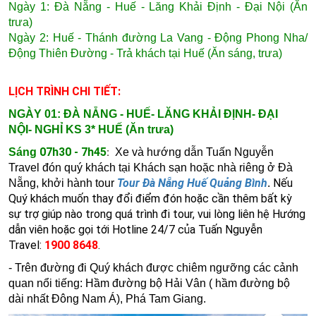
Ngày 1: Đà Nẵng - Huế - Lăng Khải Định - Đại Nội (Ăn
trưa)
Ngày 2: Huế - Thánh đường La Vang - Động Phong Nha/
Động Thiên Đường - Trả khách tại Huế (Ăn sáng, trưa)
LỊCH TRÌNH CHI TIẾT:
NGÀY 01: ĐÀ NẴNG - HUẾ- LĂNG KHẢI ĐỊNH- ĐẠI
NỘI- NGHỈ KS 3* HUẾ (Ăn trưa)
07h30 - 7h45
Sáng
:
Xe và hướng dẫn Tuấn Nguyễn
Travel đón quý khách tại Khách sạn hoặc nhà riêng ở Đà
Tour Đà Nẵng Huế Quảng Bình
Nếu
Nẵng, khởi hành tour
.
Quý khách muốn thay đổi điểm đón hoặc cần thêm bất kỳ
sự trợ giúp nào trong quá trình đi tour, vui lòng liên hệ Hướng
dẫn viên hoặc gọi tới Hotline 24/7 của Tuấn Nguyễn
Travel:
1900 8648
.
- Trên đường đi Quý khách được chiêm ngưỡng các cảnh
quan nổi tiếng:
Hầm đường bộ Hải Vân ( hầm đường bộ
dài nhất Đông Nam Á),
Phá Tam Giang.