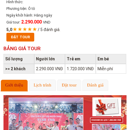
Hình thức:
Phương tiện: Ô tô
Ngày khởi hành: Hằng ngày
2.290.000
Giá tour:
VND
5,0
/
5
đánh giá.
ĐẶT TOUR
BẢNG GIÁ TOUR
Số lượng
Người lớn
Trẻ em
Em bé
>= 2 khách
2.290.000 VNĐ
1.720.000 VNĐ
Miễn phí
Giới thiệu
Lịch trình
Đặt tour
Đánh giá