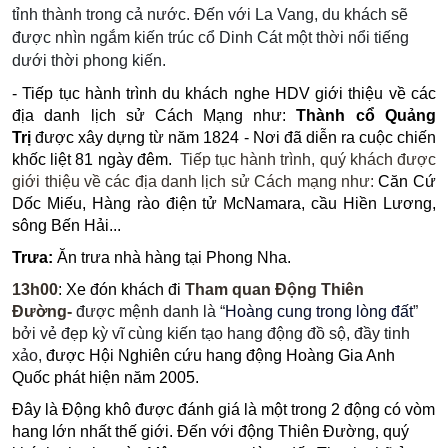
tỉnh thành trong cả nước. Đến với La Vang, du khách sẽ
được nhìn ngắm kiến trúc cổ
Dinh Cát
một thời nổi tiếng
dưới thời phong kiến.
- Tiếp tục hành trình du khách nghe HDV giới thiệu về các
địa danh lịch sử Cách Mạng như:
Thành cổ Quảng
Trị
được xây dựng từ năm 1824 - Nơi đã diễn ra cuộc chiến
khốc liệt 81 ngày đêm.
Tiếp tục hành trình, quý khách được
giới thiệu về các địa danh lịch sử Cách mạng như:
Căn Cứ
Dốc Miếu, Hàng rào điện tử McNamara, cầu Hiền Lương,
sông Bến Hải...
Trưa:
Ăn trưa nhà hàng tại Phong Nha.
13h00
:
Xe đón khách đi
Tham quan Động Thiên
Đường-
được mệnh danh là “
Hoàng cung trong lòng đất
”
bởi vẻ đẹp kỳ vĩ cùng kiến tạo hang động đồ sộ, đầy tinh
xảo,
được Hội Nghiên cứu hang động Hoàng Gia Anh
Quốc phát hiện năm 2005.
Đây là Động khô được đánh giá là một trong 2 động có vòm
hang lớn nhất thế giới. Đến với động Thiên Đường, quý