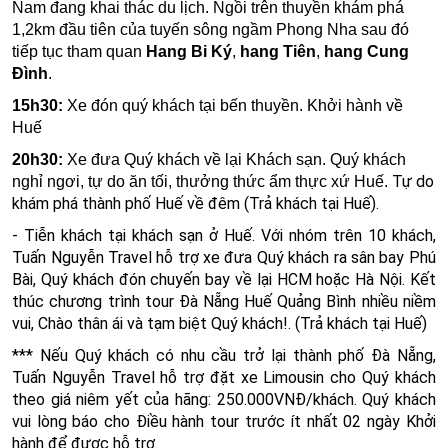
Nam đang khai thác du lịch. Ngồi trên thuyền khám phá
1,2km đầu tiên của tuyến sông ngầm Phong Nha sau đó
tiếp tục tham quan
Hang Bi Ký
,
hang Tiên
,
hang Cung
Đình
.
15h30:
Xe đón quý khách tại bến thuyền. Khởi hành về
Huế
20h30:
Xe đưa Quý khách về lại Khách sạn. Quý khách
Tự do
nghỉ ngơi, tự do ăn tối, thưởng thức ẩm thực xứ Huế.
khám phá thành phố Huế về đêm (
Trả khách tại Huế).
- Tiễn khách tại khách sạn ở Huế. Với nhóm trên 10 khách,
Tuấn Nguyễn Travel hỗ trợ xe đưa Quý khách ra sân bay Phú
Bài, Quý khách đón chuyến bay về lại HCM hoặc Hà Nội. Kết
thúc chương trình tour Đà Nẵng Huế Quảng Bình nhiều niềm
vui
, Chào thân ái và tạm biệt Quý khách!. (
Trả khách tại Huế)
*** Nếu Quý khách có nhu cầu trở lại thành phố Đà Nẵng,
Tuấn Nguyễn Travel hỗ trợ đặt xe Limousin cho Quý khách
theo giá niêm yết của hãng: 250.000VNĐ/khách. Quý khách
vui lòng báo cho Điều hành tour trước ít nhất 02 ngày Khởi
hành để được hỗ trợ.