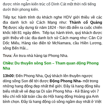
được nhìn ngắm kiến trúc cổ
Dinh Cát
một thời nổi tiếng
dưới thời phong kiến.
Tiếp tục hành trình du khách nghe HDV giới thiệu về các
địa danh lịch sử Cách Mạng như:
Thành cổ Quảng
Trị
được xây dựng từ năm 1824 - Nơi đã diễn ra cuộc chiến
khốc liệt 81 ngày đêm.
Tiếp tục hành trình, quý khách được
giới thiệu về các địa danh lịch sử Cách mạng như: Căn Cứ
Dốc Miếu, Hàng rào điện tử McNamara, cầu Hiền Lương,
sông Bến Hải...
Trưa:
Ăn trưa nhà hàng tại Phong Nha
.
Chiều:
Du thuyền sông Son – Tham quan động Phong
Nha
13h00:
Đến Phong Nha, Quý khách lên thuyền ngược
dòng sông Son để tới được
Động Phong Nha-
một trong
những hang động đẹp nhất thế giới
. Đây là hang động tiêu
biểu nhất về vẻ đẹp tại Di sản Phong Nha - Kẻ Bàng với 7
tiêu chí nổi bật toàn cầu do Hội hang động Hoàng gia Anh
bình chọn. Đây là hang động có sông ngầm duy nhất ở Việt