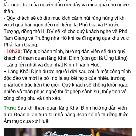
tác ngọc trai của người dân nơi đây và mua quà cho người
thân.
- Qúy khách sẽ có dịp mục kích cảnh núi rùng hùng vĩ khi
vượt qua hai ngọn đèo nổi tiếng là Phú Gia và Phước
Tượng, đồng thời HDV sẽ kể cho quý khách nghe về Phá
Tam Giang và Truông nhà Hồ khi xe đi ngang qua khu vực
Phá Tam Giang.
-
10h30:
Tiếp tục hành trình, hướng dẫn viên sẽ đưa quý
khách đi tham quan
lăng Khải Định
(còn gọi là Ứng Lăng)
-
Lăng lớn nhất và đẹp nhất Kinh Thành Huế.
+ Lăng Khải Định được người đời sau coi là một công trình
độc đáo và mới lạ bởi nó là sự kết hợp của nhiều trường
phái kiến trúc trên thế giới. Quý khách sẽ không khỏi ngạc
nhiên và thán phục nghệ thuật ghép sành sứ, thủy tinh vô
cùng công phu và tinh xảo.
Trưa:
Sau khi tham quan lăng Khải Định hướng dẫn viên
đưa Đoàn đi
ăn trưa
tại
nhà hàng 3sao cố đô thưởng thức
Ẩm thực của xứ Huế: