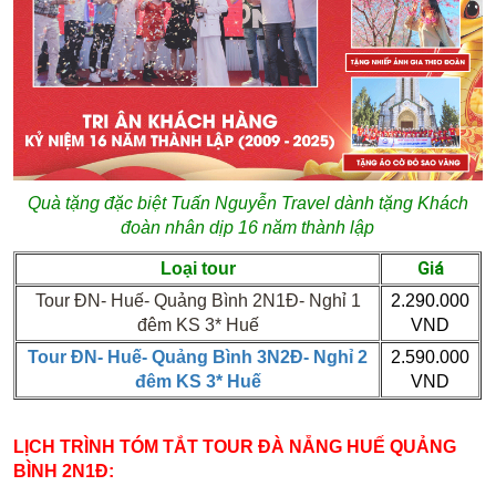
Quà tặng đặc biệt Tuấn Nguyễn Travel dành tặng Khách
đoàn nhân dịp 16 năm thành lập
Giá
Loại tour
Tour ĐN- Huế- Quảng Bình 2N1Đ- Nghỉ 1
2.290.000
đêm KS 3* Huế
VND
Tour ĐN- Huế- Quảng Bình 3N2Đ- Nghỉ 2
2.590.000
đêm KS 3* Huế
VND
LỊCH TRÌNH TÓM TẮT TOUR ĐÀ NẴNG HUẾ QUẢNG
BÌNH 2N1Đ: