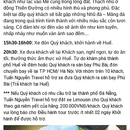
khách như lạc vào Mê cung trong lòng đất. Thạch nhũ ở
động Thiên Đường có nhiều hình thù và phong phú. Đặc
biệt tại đây quý khách sẽ bắt gặp những Nhũ đá – Măng đá
đang trong quá trình hình thành với nhiều màu sắc còn tươi
sáng. Có đám khi rọi đèn vào sẽ ánh lên như kim tuyến,
nhấp nháy như muôn vàn ánh sao đêm…
15h30-16h00:
Xe đón Quý khách, khởi hành về Huế.
20h30:
Xe đưa khách về lại Khách sạn, nghỉ ngơi, tự do ăn
Tự do khám phá thành
tối, thưởng thức ẩm thực xứ Huế.
phố Huế về đêm hoặc Quý khách ra sân bay Phú Bài, đón
chuyến bay về lại TP HCM/ Hà Nội. Với nhóm trên 10 khách,
Tuấn Nguyễn Travel hỗ trợ xe đưa Quý khách ra sân bay Phú
Bài (Trả khách tại Huế).
*** Nếu Quý khách có nhu cầu trở lại thành phố Đà Nẵng,
Tuấn Nguyễn Travel hỗ trợ đặt xe Limousin cho Quý khách
theo giá niêm yết của hãng: 200.000VNĐ/khách. Quý khách
vui lòng báo cho Điều hành tour trước ít nhất 02 ngày Khởi
hành để được hỗ trợ.