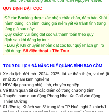
định về chất lượng dịch vụ của Tuấn Nguyễn Travel.
QUY ĐỊNH ĐẶT CỌC
Để các Booking được xác nhận chắc chắn, đảm bảo Khởi
hành đúng lịch trình, đúng giá niêm yết và tránh tình trạng
tăng giá sau này:
Quý khách vui lòng
đặt cọc và thanh toán theo quy
định
sau khi đăng ký tour.
- Lưu ý:
Khi chuyển khoản đặt cọc tour quý khách ghi rõ
nội dung:
Số điện thoại + Tên Tour
TOUR DU LỊCH ĐÀ NẴNG HUẾ QUẢNG BÌNH BAO GỒM
Xe du lịch đời mới 2024- 2025, lái xe thân thiện, vui vẻ (ít
nhất 05 năm kinh nghiệm)
HDV địa phương nhiệt tình, chuyên nghiệp.
Vé tham quan tất cả các điểm có trong chương trình.
Thuyền tham quan động Phong Nha, Xe Golf vào động
Thiên Đường
01 đêm tại Khách sạn 3* trung tâm TP Huế: nghỉ 2 khách/1