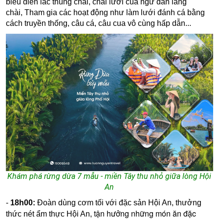
biểu diễn lắc thúng chai, chài lưới của ngư dân làng
chài, Tham gia các hoạt động như làm lưới đánh cá bằng
cách truyền thống, câu cá, câu cua vô cùng hấp dẫn...
Khám phá rừng dừa 7 mẫu - miền Tây thu nhỏ giữa lòng Hội
An
-
18h00:
Đoàn dùng cơm tối với đặc sản Hội An, t
hưởng
tận hưởng những món ăn đặc
thức nét ẩm thực Hội An,