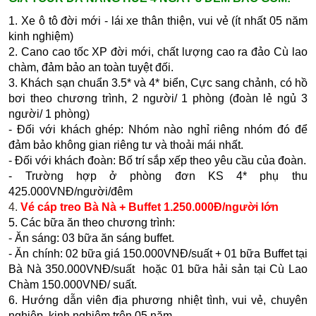
1. Xe ô tô đời mới - lái xe thân thiện, vui vẻ (ít nhất 05 năm
kinh nghiệm)
2. Cano cao tốc XP đời mới, chất lượng cao ra đảo Cù lao
chàm, đảm bảo an toàn tuyệt đối.
3. Khách sạn chuẩn 3.5* và 4* biển, Cực sang chảnh, có hồ
bơi theo chương trình, 2 người/ 1 phòng (đoàn lẻ ngủ 3
người/ 1 phòng)
- Đối với khách ghép: Nhóm nào nghỉ riêng nhóm đó để
đảm bảo không gian riêng tư và thoải mái nhất.
- Đối với khách đoàn: Bố trí sắp xếp theo yêu cầu của đoàn.
- Trường hợp ở phòng đơn KS 4* phụ thu
425.000VNĐ/người/đêm
4.
Vé cáp treo Bà Nà + Buffet 1.250.000Đ/người lớn
5. Các bữa ăn theo chương trình:
- Ăn sáng: 03 bữa ăn sáng buffet.
- Ăn chính: 02 bữa giá 150.000VNĐ/suất + 01 bữa Buffet tại
Bà Nà 350.000VNĐ/suất hoặc 01 bữa hải sản tại Cù Lao
Chàm 150.000VNĐ/ suất.
6. H­ướng dẫn viên địa phương nhiệt tình, vui vẻ, chuyên
nghiệp, kinh nghiệm trên 05 năm.