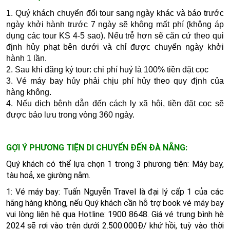
1. Quý khách chuyển đổi tour sang ngày khác và báo trước
ngày khởi hành trước 7 ngày sẽ không mất phí (không áp
dụng các tour KS 4-5 sao). Nếu trễ hơn sẽ căn cứ theo qui
định hủy phạt bên dưới và chỉ được chuyển ngày khởi
hành 1 lần.
2. Sau khi đăng ký tour: chi phí huỷ là 100% tiền đặt cọc
3. Vé máy bay hủy phải chịu phí hủy theo quy định của
hàng không.
4. Nếu dịch bệnh dẫn đến cách ly xã hội, tiền đặt cọc sẽ
được bảo lưu trong vòng 360 ngày.
GỢI Ý PHƯƠNG TIỆN DI CHUYỂN ĐẾN ĐÀ NẴNG:
Quý khách có thể lựa chọn 1 trong 3 phương tiện: Máy bay,
tàu hoả, xe giường nằm.
1: Vé máy bay: Tuấn Nguyễn Travel là đại lý cấp 1 của các
hãng hàng không, nếu Quý khách cần hỗ trợ book vé máy bay
vui lòng liên hệ qua Hotline: 1900 8648. Giá vé trung bình hè
2024 sẽ rơi vào trên dưới 2.500.000Đ/ khứ hồi, tuỳ vào thời