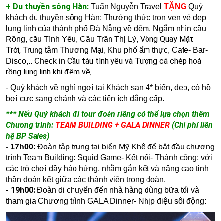
+
Du thuyền sông Hàn:
Tuấn Nguyễn Travel
TẶNG
Quý
khách du thuyền sông Hàn: Thưởng thức trọn vẹn vẻ đẹp
lung linh của thành phố Đà Nẵng về đêm. N
gắm nhìn cầu
Vòng Quay Mặt
Rồng, cầu Tình Yêu, Cầu Trần Thị Lý,
Trời,
Trung tâm Thương Mại, Khu phố ẩm thực, Cafe- Bar-
Cầu tàu tình yêu và Tượng cá chép hoá
Disco,.. Check in
rồng lung linh khi đêm về,..
- Quý khách về nghỉ ngơi tại Khách sạn 4* biển, đẹp, có hồ
bơi cực sang chảnh và các tiện ích đẳng cấp.
*** Nếu Quý khách đi tour đoàn riêng có thể lựa chọn thêm
Chương trình:
TEAM BUILDING + GALA DINNER
(Chi phí liên
hệ BP Sales)
- 17h00:
Đoàn tập trung tại biển Mỹ Khê để bắt đầu chương
trình Team Building: Squid Game- Kết nối- Thành công:
với
các trò chơi đầy hào hứng, nhằm gắn kết và nâng cao tinh
thần đoàn kết giữa các thành viên trong đoàn.
- 19h00:
Đoàn di chuyển đến nhà hàng dùng bữa tối và
tham gia
Chương trình GALA Dinner- Nhịp điệu sôi động: