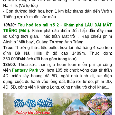
Nà Hills (Vé tự túc)
-
Con đường bích họa
hơn 1 km bậc thang dẫn đến Vườn
Thiêng rực rỡ muôn sắc màu
10h30:
Tàu hoả leo núi số 2 - Khám phá LÂU ĐÀI MẶT
TRĂNG (Mới)
:
Khám phá các điểm đến hấp dẫn đầy mới
lạ:
,
,
Cổng thời gian
Thác thần Mặt trời
Rạp chiếu phim
,
Airship "Mắt bay"
Quảng Trường Ánh Trăng
Trưa:
Thưởng thức tiệc buffet trưa tại nhà hàng 4 sao trên
đỉnh Bà Nà Hills ở độ cao 1489m, Thực đơn:
350.000Đ/khách (đã bao gồm trong tour)
13h00:
Thỏa sức tham gia hoàn toàn miễn phí tại công
viên
Fantasy Park
với hơn 105 trò chơi: v
òng đua tử thần
4D, m
iền tây hoang dã 5D, n
gôi nhà kinh dị, xe điện
đụng, c
uộc du hành vào lòng đất, t
háp rơi tự do
, phim 3D,
4D, 5D, công viên Khủng Long,
cùng nhiều trò chơi khác​...