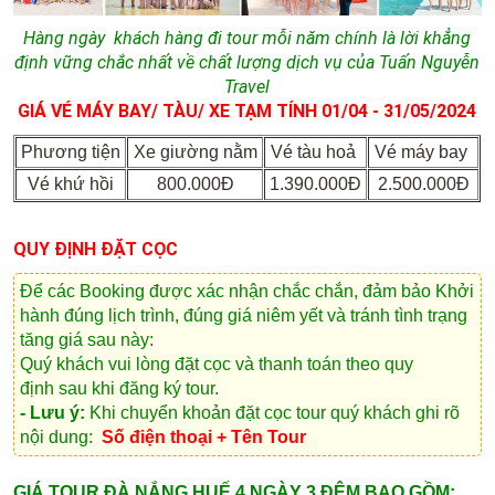
Hàng ngày khách hàng đi tour mỗi năm chính là lời khẳng
định vững chắc nhất về chất lượng dịch vụ của Tuấn Nguyễn
Travel
GIÁ VÉ MÁY BAY/ TÀU/ XE TẠM TÍNH 01/04 - 31/05/
2024
Phương tiện
Xe giường nằm
Vé tàu hoả
Vé máy bay
Vé khứ hồi
800.000Đ
1.390.000Đ
2.500.000Đ
QUY ĐỊNH ĐẶT CỌC
Để các Booking được xác nhận chắc chắn, đảm bảo Khởi
hành đúng lịch trình, đúng giá niêm yết và tránh tình trạng
tăng giá sau này:
Quý khách vui lòng
đặt cọc và thanh toán theo quy
định
sau khi đăng ký tour.
- Lưu ý:
Khi chuyển khoản đặt cọc tour quý khách ghi rõ
nội dung:
Số điện thoại + Tên Tour
GIÁ TOUR ĐÀ NẮNG HUẾ 4 NGÀY 3 ĐÊM BAO GỒM: