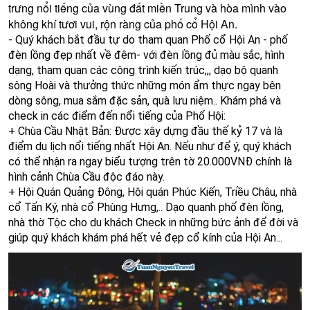
trưng nổi tiếng của vùng đất miền Trung và hòa mình vào
không khí tươi vui, rộn ràng của phố cổ Hội An.
- Quý khách bắt đầu tự do tham quan Phố cổ Hội An - phố
đèn lồng đẹp nhất về đêm-
với đèn lồng đủ màu sắc, hình
dạng, tham quan các công trình kiến trúc,,,
dạo bộ quanh
sông Hoài và thưởng thức những món ẩm thực ngay bên
dòng sông, mua sắm đặc sản, quà lưu niệm..
Khám phá và
check in các điểm đến nổi tiếng của Phố Hội:
+ Chùa Cầu Nhật Bản: Được xây dựng đầu thế kỷ 17 và là
điểm du lịch nổi tiếng nhất Hội An. Nếu như để ý, quý khách
có thể nhận ra ngay biểu tượng trên tờ 20.000VNĐ chính là
hình cảnh Chùa Cầu độc đáo này.
+ Hội Quán Quảng Đông, Hội quán Phúc Kiến, Triều Châu, nhà
cổ Tấn Ký, nhà cổ Phùng Hưng,..
Dạo quanh phố đèn lồng,
nhà thờ Tộc cho du khách Check in những bức ảnh để đời và
giúp quý khách khám phá hết vẻ đẹp cổ kính của Hội An...