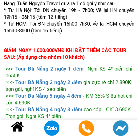
Nẵng. Tuấn Nguyễn Travel đưa ra 1 số gợi ý như sau:
* Từ Hà Nội: Tới ĐN chuyến 19h - 7h00; Về lại HN chuyến
19h15 - 06h15 (tầm 12 tiếng)
* Từ HCM: Tới ĐN chuyến 16h00-7h30; về lại HCM chuyến
15h30-8h00 (tầm 16 tiếng)
GIẢM NGAY 1.000.000VNĐ KHI ĐẶT THÊM CÁC TOUR
SAU: (Áp dụng cho nhóm 10 khách)
>>>
Tour Đà Nẵng 2 ngày 1 đêm
- Nghỉ KS 4* biển chỉ
1650K
>>>
Tour Đà Nẵng 3 ngày 2 đêm
giá cực rẻ chỉ 2.890K:
trọn gói, nghỉ KS 4 sao biển
>>>
Tour Đà Nẵng 5 ngày 4 đêm
- KM 35% Siêu hot chỉ
còn 4.690K
>>>
Tour Đà Nẵng 4 ngày 3 đêm
cao cấp - Chỉ 3.690K-
Trọn gói, Nghỉ KS 4* biển
>>>
Tour Đà Nẵng - Huế - Quảng Bình
giá cực rẻ chỉ
2.250K
>>>
Tour Đà Nẵng - Hội An - Huế - Quảng