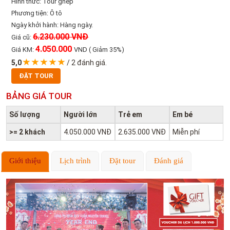
Hình thức: Tour ghép
Phương tiện: Ô tô
Ngày khởi hành: Hàng ngày.
6.230.000 VNĐ
Giá cũ:
4.050.000
Giá KM:
VND
( Giảm 35%)
5,0
/
2
đánh giá.
ĐẶT TOUR
BẢNG GIÁ TOUR
Số lượng
Người lớn
Trẻ em
Em bé
>= 2 khách
4.050.000 VNĐ
2.635.000 VNĐ
Miễn phí
Giới thiệu
Lịch trình
Đặt tour
Đánh giá