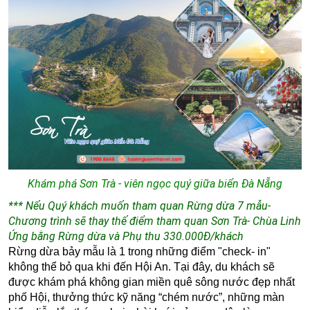
Khám phá Sơn Trà - viên ngọc quý giữa biển Đà Nẵng
*** Nếu Quý khách muốn tham quan Rừng dừa 7 mẫu-
Chương trình sẽ thay thế điểm tham quan Sơn Trà- Chùa Linh
Ứng bằng Rừng dừa và Phụ thu 330.000Đ/khách
Rừng dừa bảy mẫu là 1 trong những điểm "check- in"
không thể bỏ qua khi đến Hội An. Tại đây, du khách sẽ
được
khám phá không gian miền quê sông nước đẹp nhất
phố Hội,
thưởng thức kỹ năng “chém nước”, n
hững màn