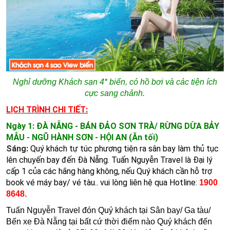
Nghỉ dưỡng Khách sạn 4* biển, có hồ bơi và các tiện ích
cực sang chảnh.
LỊCH TRÌNH CHI TIẾT:
Ngày 1: ĐÀ NẴNG - BÁN ĐẢO SƠN TRÀ/ RỪNG DỪA BẢY
MẪU - NGŨ HÀNH SƠN - HỘI AN (Ăn tối)
Sáng:
Quý khách tự túc phương tiện ra sân bay làm thủ tục
lên chuyến bay đến Đà Nẵng. Tuấn Nguyễn Travel là Đại lý
cấp 1 của các hãng hàng không, nếu Quý khách cần hỗ trợ
book vé máy bay/ vé tàu.. vui lòng liên hệ qua Hotline:
1900
8648.
Tuấn Nguyễn Travel đón Quý khách tại Sân bay/ Ga tàu/
Bến xe Đà Nẵng tại bất cứ thời điểm nào Quý khách đến