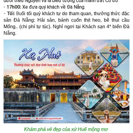
dưới triều Nguyễn và là biểu tượng của mảnh đất Cố đô.
-
17h00:
Xe đưa quý khách về Đà Nẵng.
-
Tối:
Bu
ổi tối quý khách tự do tham quan, thưởng thức đặc
sản Đà Nẵng: Hải sản, bánh cuốn thịt heo, bê thui cầu
Mống.. (chi phí tự túc)​. Nghỉ ngơi tại Khách sạn 4* biển Đà
Nẵng.
Khám phá vẻ đẹp của xứ Huế mộng mơ