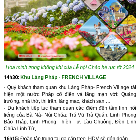
Hòa mình trong không khí của Lễ hội Chào hè rực rỡ 2024
14h30:
K
hu Làng Pháp - FRENCH VILLAGE
- Quý khách tham quan khu Làng Pháp- French Village tái
hiện một nước Pháp cổ điển và lãng mạn với: Quảng
trường, nhà thờ, thị trấn, làng mạc, khách sạn,…
- Du khách tiếp tục tham quan các điểm đến tâm linh nổi
tiếng của Bà Nà- Núi Chúa:
Trú Vũ Trà Quán, Linh Phong
Bảo Tháp, Linh Phong Thiền Tự, Lầu Chuông, Đền Lĩnh
Chúa Linh Từ,..
16h15:
Đoàn tập trung tại ga cáp treo, HDV sẽ đón đoàn