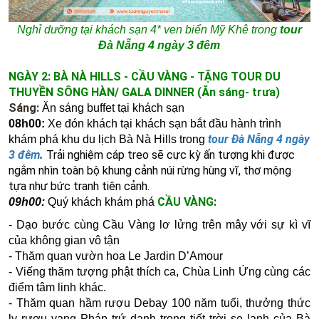
Nghỉ dưỡng tại khách sạn 4* ven biển Mỹ Khê trong
tour
Đà Nẵng 4 ngày 3 đêm
NGÀY 2: BÀ NÀ HILLS - CẦU VÀNG - TẶNG TOUR DU
THUYỀN SÔNG HÀN/ GALA DINNER (Ăn sáng- trưa)
Sáng:
Ăn sáng buffet tại khách sạn
08h00:
Xe đón khách tại khách sạn bắt đầu hành trình
tour Đà Nẵng 4 ngày
khám phá khu du lịch Bà Nà Hills
trong
3 đêm
.
Trải nghiệm cáp treo sẽ cực kỳ ấn tượng khi được
ngắm nhìn toàn bộ khung cảnh núi rừng hùng vĩ, thơ mộng
tựa như bức tranh tiên cảnh.
CẦU VÀNG
:
09h00:
Quý khách khám phá
- Dạo bước cùng Cầu Vàng lơ lửng trên mây với sự kì vĩ
của không gian vô tận
-
Thăm quan vườn hoa Le Jardin D’Amour
-
Viếng thăm tượng phật thích ca, Chùa Linh Ứng cùng các
điểm tâm linh khác.
-
Thăm quan hầm rượu Debay 100 năm tuổi, thưởng thức
ly rượu vang Pháp trứ danh trong tiết trời se lạnh của Bà