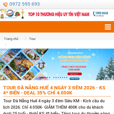
0972 595 693
Trang chủ
Tour
Tour Đà Nẵng Huế 4 ngày 3 đêm 2026 - KS 4* biển - Deal 35% Chỉ
4.050K
TOUR ĐÀ NẴNG HUẾ 4 NGÀY 3 ĐÊM 2026 - KS
4* BIỂN - DEAL 35% CHỈ 4.050K
Tour Đà Nẵng Huế 4 ngày 3 đêm Siêu KM - Kích cầu du
lịch 2026: Chỉ 4.050K- GIẢM THÊM 400K cho du khách
dưới 25 tuổi - Nghỉ KS 4* biển- Tặng tour du thuyền sông