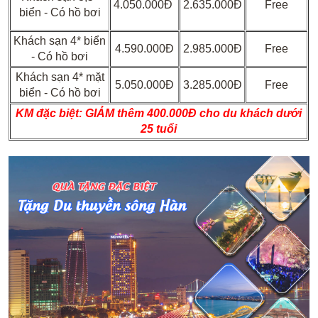
4.050.000Đ
2.635.000Đ
Free
biển - Có hồ bơi
Khách sạn 4* biển
4.590.000Đ
2.985.000Đ
Free
- Có hồ bơi
Khách sạn 4* mặt
5.050.000Đ
3.285.000Đ
Free
biển - Có hồ bơi
KM đặc biệt:
GIẢM thêm 400.000Đ cho du khách dưới
25 tuổi