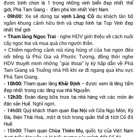
được bình chọn là 1 trong những vịnh biển đẹp nhất thế
giới, Phá Tam Giang - đầm phá lớn nhất Việt Nam.
- 09h00:
Xe sẽ dừng tại
vịnh Lăng Cô
du khách tản bộ
chụp hình tại Top Vịnh đẹp
ngắm khung cảnh hữu tình và
nhất thế giới.
+
Tham làng Ngọc Trai
- nghe HDV giới thiệu về cách
nuôi
cấy ngọc trai và mua quà cho người thân.
+ Chiêm ngưỡng cảnh núi rùng hùng vĩ của hai ngọn đèo
nổi tiếng là Phú Gia và Phước Tượng, đồng thời nghe
HDV thuyết minh những "giai thoại" ly kỳ hấp dẫn về Phá
Tam Giang và Truông nhà Hồ khi xe đi ngang qua khu vực
Phá Tam Giang.
-
10h00:
Tham quan lăng
Khải Định
– được xem là lăng tẩm
đẹp nhất trong các lăng vua nhà Nguyễn.
- 12h30:
Đoàn dùng bữa trưa tại nhà hàng với các món ăn
đặc sản Huế
. Nghỉ ngơi.
- 14h00:
Quý khách tham quan
Đại Nội
với Cửa Ngọ Môn, Kỳ
Đài, Điện Thái Hoà,…một di tích trong quần thể di tích Cố đô
Huế.
- 15h00:
Tham quan
Chùa Thiên Mụ
, quốc tự của Việt Nam