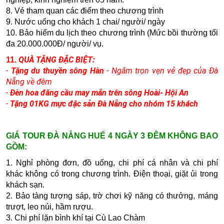
8. Vé tham quan các điểm theo chương trình
9. N­ước uống cho khách 1 chai/ người/ ngày
10. Bảo hiểm du lịch theo chương trình (Mức bồi thường tối
đa 20.000.000Đ/ người/ vụ.
QUÀ TẶNG ĐẶC BIỆT:
11.
-
Tặng du thuyền sông Hàn
- Ngắm trọn vẹn vẻ đẹp của Đà
Nẵng về đêm
-
Đèn hoa đăng cầu may mắn trên sông Hoài- Hội An
-
Tặng 01KG mực đặc sản Đà Nẵng cho nhóm 15 khách
GIÁ TOUR ĐÀ NẴNG HUẾ 4 NGÀY 3 ĐÊM KHÔNG BAO
GỒM:
1. Nghỉ phòng đơn, đồ uống, chi phí cá nhân và chi phí
khác không có trong chương trình. Điện thoại, giặt ủi trong
khách sạn.
2.
Bảo tàng tượng sáp, trờ chơi kỹ năng có thưởng, máng
trượt, leo núi, hầm rượu.
3.
Chi phí lặn bình khí tại Cù Lao Chàm