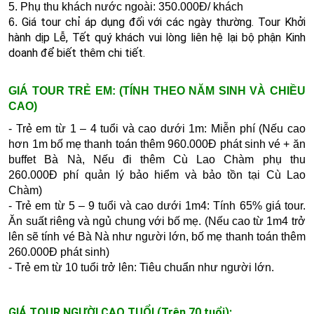
5.
Phụ thu khách nước ngoài: 350.000Đ/ khách
Giá tour chỉ áp dụng đối với các ngày thường. Tour Khởi
6.
hành dịp Lễ, Tết quý khách vui lòng liên hệ lại bộ phận Kinh
doanh để biết thêm chi tiết.
GIÁ TOUR TRẺ EM:
(TÍNH THEO NĂM SINH VÀ CHIỀU
CAO)
- Trẻ em từ 1 – 4 tuổi và cao dưới 1m: Miễn phí (Nếu cao
hơn 1m
bố mẹ thanh toán thêm 960.000Đ phát sinh vé + ăn
b
uffet B
à N
à
, Nếu đi thêm Cù Lao Chàm phụ thu
260.000Đ phí quản lý bảo hiểm và bảo tồn tại Cù Lao
Chàm)
- Trẻ em từ 5 – 9 tuổi và cao dưới 1m4: Tính 65% giá tour.
Ăn suất riêng và ngủ chung với bố mẹ. (Nếu cao từ 1m4 trở
lên sẽ tính vé Bà Nà như người lớn, bố mẹ thanh toán thêm
260.000Đ phát sinh)
- Trẻ em từ 10 tuổi trở lên: Tiêu chuẩn như người lớn.
GIÁ TOUR NGƯỜI CAO TUỔI (Trên 70 tuổi):