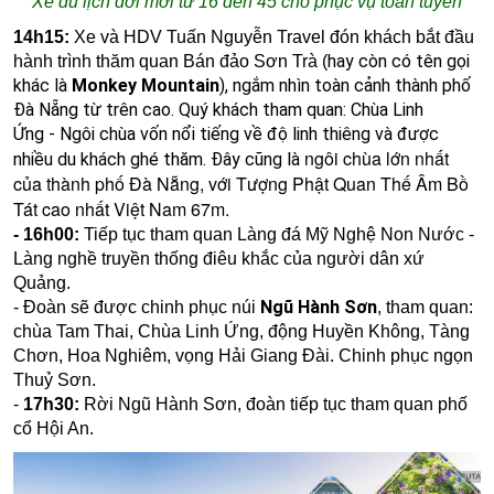
Xe du lịch đời mới từ 16 đến 45 chỗ phục vụ toàn tuyến
14h15:
Xe và HDV Tuấn Nguyễn Travel đón khách bắt đầu
hay còn có tên gọi
hành trình thăm quan Bán đảo Sơn Trà (
khác là
Monkey Mountain
),
ngắm nhìn toàn cảnh thành phố
Đà Nẵng từ trên cao.
Quý khách tham quan:
Chùa Linh
Ứng
-
Ngôi chùa vốn nổi tiếng về độ linh thiêng và được
ngôi chùa lớn nhất
nhiều du khách ghé thăm.
Đây cũng là
của thành phố Đà Nẵng, với Tượng Phật Quan Thế Âm Bồ
Tát cao nhất Việt Nam 67m.
- 16h00:
Tiếp tục tham quan
Làng đá Mỹ Nghệ Non Nước
-
Làng nghề truyền thống điêu khắc của người dân xứ
Quảng.
Ngũ Hành Sơn
-
Đoàn sẽ được chinh phục núi
, tham quan:
chùa Tam Thai, Chùa Linh Ứng, động Huyền Không, Tàng
Chơn, Hoa Nghiêm, vọng Hải Giang Đài. Chinh phục ngọn
Thuỷ Sơn.
-
17h30:
Rời Ngũ Hành Sơn, đoàn tiếp tục tham quan phố
cổ Hội An.