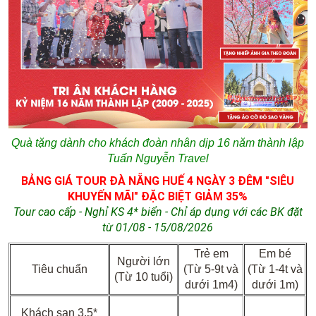
Quà tặng dành cho khách đoàn nhân dịp 16 năm thành lập
Tuấn Nguyễn Travel
BẢNG GIÁ TOUR ĐÀ NẴNG HUẾ 4 NGÀY 3 ĐÊM "SIÊU
KHUYẾN MÃI" ĐẶC BIỆT GIẢM 35%
Tour cao cấp - Nghỉ KS 4* biển - Chỉ áp dụng với các BK đặt
từ
01/08
- 15/08/2026
Trẻ em
Em bé
Người lớn
Tiêu chuẩn
(Từ 5-9t và
(Từ 1-4t và
(Từ 10 tuổi)
dưới 1m4)
dưới 1m)
Khách sạn 3,5*