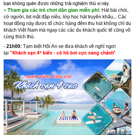
bạn không quên được những trải nghiệm thú vị này.
+
T
ham gia các trò chơi dân gian miễn phí:
Hát bài chòi,
cờ người, bịt mắt đập niêu, lớp học hát truyền khẩu,.. Các
hoạt động này được tổ chức hàng đêm thu hút không chỉ du
khách Việt Nam mà ngay các các du khách quốc tế cũng vô
cùng thích thú.
-
21h00:
Tạm biệt Hội An xe đưa khách về nghỉ ngơi
Khách sạn 4* biển - có hồ bơi cực sang chảnh
"
.
tạ
i
"