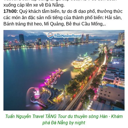
xuống cáp lên xe về Đà Nẵng.
17
h00:
Quý khách tắm biển, tự do đi dạo phố, thưởng thức
các món ăn đặc sản nổi tiếng của thành phố biển: Hải sản,
Bánh tráng thịt heo, Mì Quảng, Bê thui Cầu Mống,..
Tuấn Nguyễn Travel TẶNG Tour du thuyền sông Hàn - Khám
phá Đà Nẵng by night