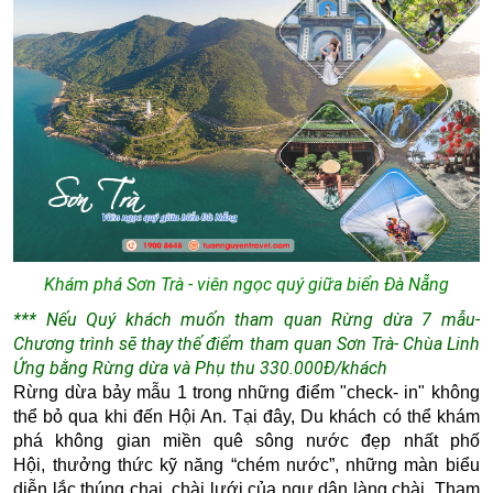
Khám phá Sơn Trà - viên ngọc quý giữa biển Đà Nẵng
*** Nếu Quý khách muốn tham quan Rừng dừa 7 mẫu-
Chương trình sẽ thay thế điểm tham quan Sơn Trà- Chùa Linh
Ứng bằng Rừng dừa và Phụ thu 330.000Đ/khách
Rừng dừa bảy mẫu 1 trong những điểm "check- in" không
thể bỏ qua khi đến Hội An. Tại đây, Du khách có thể khám
phá
không gian miền quê sông nước đẹp nhất phố
Hội,
thưởng thức kỹ năng “chém nước”, n
hững màn biểu
diễn lắc thúng chai, chài lưới của ngư dân làng chài, Tham