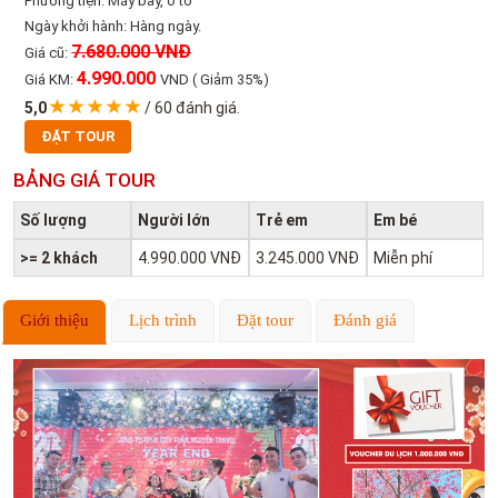
Phương tiện: Máy bay, ô tô
Ngày khởi hành: Hàng ngày.
7.680.000 VNĐ
Giá cũ:
4.990.000
Giá KM:
VND
( Giảm 35%)
5,0
/
60
đánh giá.
ĐẶT TOUR
BẢNG GIÁ TOUR
Số lượng
Người lớn
Trẻ em
Em bé
>= 2 khách
4.990.000 VNĐ
3.245.000 VNĐ
Miễn phí
Giới thiệu
Lịch trình
Đặt tour
Đánh giá