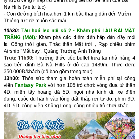
ly rượu vang Pháp trứ danh trong tiết trời se lạnh của Bà
Nà Hills (Vé tự túc)
-
Con đường bích họa
hơn 1 km bậc thang dẫn đến Vườn
Thiêng rực rỡ muôn sắc màu
10h30:
Tàu hoả leo núi số 2 - Khám phá LÂU ĐÀI MẶT
TRĂNG (Mới)
:
Khám phá các điểm đến hấp dẫn đầy mới
lạ:
,
,
Cổng thời gian
Thác thần Mặt trời
Rạp chiếu phim
,
Airship "Mắt bay"
Quảng Trường Ánh Trăng
Trưa: 11h30:
Thưởng thức tiệc buffet trưa tại nhà hàng 4
sao trên đỉnh Bà Nà Hills ở độ cao 1489m, Thực đơn:
350.000Đ/khách (đã bao gồm trong tour)
13h00:
Thỏa sức tham gia hoàn toàn miễn phí tại công
viên
Fantasy Park
với hơn 105 trò chơi: v
òng đua tử thần
4D, m
iền tây hoang dã 5D, n
gôi nhà kinh dị, xe điện
đụng, c
uộc du hành vào lòng đất, t
háp rơi tự do
, phim 3D,
4D, 5D, công viên Khủng Long,
cùng nhiều trò chơi khác​...