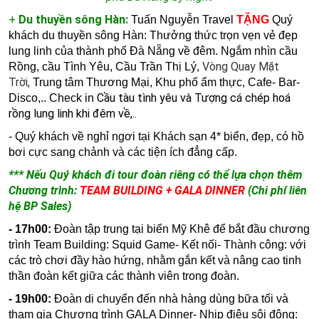
+
Du thuyền sông Hàn:
Tuấn Nguyễn Travel
TẶNG
Quý
khách du thuyền sông Hàn: Thưởng thức trọn vẹn vẻ đẹp
lung linh của thành phố Đà Nẵng về đêm. N
gắm nhìn cầu
Vòng Quay Mặt
Rồng, cầu Tình Yêu, Cầu Trần Thị Lý,
Trời,
Trung tâm Thương Mại, Khu phố ẩm thực, Cafe- Bar-
Cầu tàu tình yêu và Tượng cá chép hoá
Disco,.. Check in
rồng lung linh khi đêm về,..
- Quý khách về nghỉ ngơi tại Khách sạn 4* biển, đẹp, có hồ
bơi cực sang chảnh và các tiện ích đẳng cấp.
*** Nếu Quý khách đi tour đoàn riêng có thể lựa chọn thêm
Chương trình:
TEAM BUILDING + GALA DINNER
(Chi phí liên
hệ BP Sales)
- 17h00:
Đoàn tập trung tại biển Mỹ Khê để bắt đầu chương
trình Team Building: Squid Game- Kết nối- Thành công:
với
các trò chơi đầy hào hứng, nhằm gắn kết và nâng cao tinh
thần đoàn kết giữa các thành viên trong đoàn.
- 19h00:
Đoàn di chuyển đến nhà hàng dùng bữa tối và
tham gia
Chương trình GALA Dinner- Nhịp điệu sôi động: