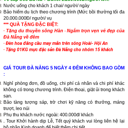
N­ước uống cho khách 1 chai/ người/ ngày
Bảo hiểm du lịch theo chương trình (Mức bồi thường tối đa
20.000.000Đ/ người/ vụ
​*** QUÀ TẶNG ĐẶC BIỆT:
-
Tặng du thuyền sông Hàn
-
Ngắm trọn vẹn vẻ đẹp của
Đà Nẵng về đêm
-
Đèn hoa đăng cầu may mắn trên sông Hoài- Hội An
-
Tặng 01KG mực đặc sản Đà Nẵng cho nhóm 15 khách
GIÁ TOUR ĐÀ NẴNG 5 NGÀY 4 ĐÊM KHÔNG BAO GỒM
:
Nghỉ phòng đơn, đồ uống, chi phí cá nhân và chi phí khác
không có trong chương trình. Điện thoại, giặt ủi trong khách
sạn.
Bảo tàng tượng sáp, trờ chơi kỹ năng có thưởng, máng
trượt, leo núi
Phụ thu khách nước ngoài: 400.000đ/ khách
. Tour Khởi hành dịp Lễ, Tết quý khách vui lòng liên hệ lại
bộ phận Kinh doanh để biết thêm chi tiết.