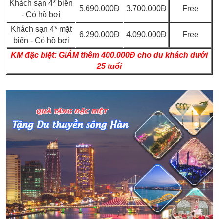
Khách sạn 4* biển
5.690.000Đ
3.700.000Đ
Free
- Có hồ bơi
Khách sạn 4* mặt
6.290.000Đ
4.090.000Đ
Free
biển - Có hồ bơi
KM đặc biệt:
GIẢM thêm 400.000Đ cho du khách dưới
25 tuổi