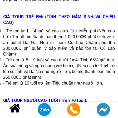
GIÁ TOUR TRẺ EM:
TÍNH THEO NĂM SINH VÀ CHIỀU
(
CAO)
- Trẻ em từ 1 – 4 tuổi và cao dưới 1m: Miễn phí (Nếu cao
hơn 1m
bố mẹ thanh toán thêm 1.020.000Đ phát sinh vé +
ăn b
uffet B
à N
à
, Nếu đi thêm Cù Lao Chàm phụ thu
280.000Đ phí quản lý bảo hiểm và bảo tồn tại Cù Lao
Chàm)
- Trẻ em từ 5 – 9 tuổi và cao dưới 1m4: Tính 65% giá tour.
Ăn suất riêng và ngủ chung với bố mẹ. (Nếu cao từ 1m4 trở
lên sẽ tính vé Bà Nà như người lớn, bố mẹ thanh toán thêm
260.000Đ phát sinh)
- Trẻ em từ 10 tuổi trở lên: Tiêu chuẩn như người lớn.
GIÁ TOUR NGƯỜI CAO TUỔI (Trên 70 tuổi):
Giảm 100.000VNĐ so với giá người lớn.
Khi đi Bà Nà Hills, Quý khách vui lòng mang theo CCCD