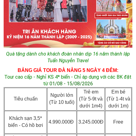
Quà tặng dành cho khách đoàn nhân dịp 16 năm thành lập
Tuấn Nguyễn Travel
BẢNG GIÁ TOUR ĐÀ NẴNG 5 NGÀY 4 ĐÊM:
Tour cao cấp - Nghỉ KS 4* biển - Chỉ áp dụng với các BK đặt
từ
01/08
- 15/08/2026
Trẻ em
Em bé
Người lớn
Tiêu chuẩn
(Từ 5-9t và
(Từ 1-4t và
(Từ 10 tuổi)
dưới 1m4)
dưới 1m)
Khách sạn 3,5*
4.990.000Đ
3.245.000Đ
Free
biển - Có hồ bơi