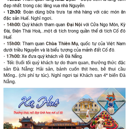
đẹp nhất trong các lăng vua nhà Nguyễn.
- 12h30:
Đoàn dùng bữa trưa tại nhà hàng với các món ăn
đặc sản Huế
. Nghỉ ngơi.
- 14h00:
Quý khách tham quan
Đại Nội
với Cửa Ngọ Môn, Kỳ
Đài, Điện Thái Hoà,…một di tích trong quần thể di tích Cố đô
Huế.
- 15h00:
Tham quan
Chùa Thiên Mụ
, quốc tự của Việt Nam
dưới triều Nguyễn và là biểu tượng của mảnh đất Cố đô.
-
17h00:
Xe đưa quý khách về Đà Nẵng.
-
Tối:
Bu
ổi tối quý khách tự do tham quan, thưởng thức đặc
sản Đà Nẵng: Hải sản, bánh cuốn thịt heo, bê thui cầu
Mống.. (chi phí tự túc)​. Nghỉ ngơi tại Khách sạn 4* biển Đà
Nẵng.