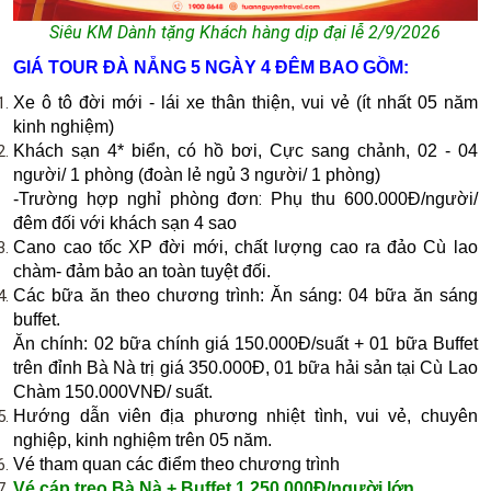
Siêu KM Dành tặng Khách hàng dịp đại lễ 2/9/2026
GIÁ TOUR ĐÀ NẴNG 5 NGÀY 4 ĐÊM BAO GỒM:
Xe ô tô đời mới - lái xe thân thiện, vui vẻ (ít nhất 05 năm
kinh nghiệm)
Khách sạn 4* biển, có hồ bơi, Cực sang chảnh, 02 - 04
người/ 1 phòng (đoàn lẻ ngủ 3 người/ 1 phòng)
:
-
Trường hợp nghỉ phòng đơn
Phụ thu 600.000Đ/người/
đêm đối với khách sạn 4 sao
Cano cao tốc XP đời mới, chất lượng cao ra đảo Cù lao
chàm- đảm bảo an toàn tuyệt đối.
Các bữa ăn theo chương trình:
Ăn sáng: 04 bữa ăn sáng
buffet.
Ăn chính: 02 bữa chính giá 150.000Đ/suất + 01 bữa Buffet
trên đỉnh Bà Nà trị giá 350.000Đ,
01 bữa hải sản tại Cù Lao
Chàm 150.000VNĐ/ suất.
H­ướng dẫn viên địa phương nhiệt tình, vui vẻ, chuyên
nghiệp, kinh nghiệm trên 05 năm.
Vé tham quan các điểm theo chương trình
Vé cáp treo Bà Nà + Buffet 1.250.000Đ/người lớn.