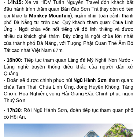
- 14h15:
Xe và HDV Tuấn Nguyễn Travel đón khách bắt
hay còn có tên
đầu hành trình thăm quan Bán đảo Sơn Trà (
gọi khác là
Monkey Mountain
),
ngắm nhìn toàn cảnh thành
phố Đà Nẵng từ trên cao.
Quý khách tham quan:
Chùa Linh
Ứng
-
Ngôi chùa vốn nổi tiếng về độ linh thiêng và được
ngôi chùa lớn nhất
nhiều du khách ghé thăm.
Đây cũng là
của thành phố Đà Nẵng, với Tượng Phật Quan Thế Âm Bồ
Tát cao nhất Việt Nam 67m.
Làng đá Mỹ Nghệ Non Nước
- 16h00:
Tiếp tục tham quan
-
Làng nghề truyền thống điêu khắc của người dân xứ
Quảng.
Ngũ Hành Sơn
-
Đoàn sẽ được chinh phục núi
, tham quan:
chùa Tam Thai, Chùa Linh Ứng, động Huyền Không, Tàng
Chơn, Hoa Nghiêm, vọng Hải Giang Đài. Chinh phục ngọn
Thuỷ Sơn.
17h30:
-
Rời Ngũ Hành Sơn, đoàn tiếp tục tham quan phố
cổ Hội An.