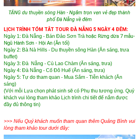
TẶNG du thuyền sông Hàn - Ngắm trọn vẹn vẻ đẹp thành
phố Đà Nẵng về đêm
LỊCH TRÌNH TÓM TẮT TOUR ĐÀ NẴNG 5 NGÀY 4 ĐÊM:
hoặc Rừng dừa 7 mẫu-
Ngày 1: Đà Nẵng - Bán Đảo Sơn Trà
Ngũ Hành Sơn - Hội An (Ăn tối)
Ngày 2: Bà Nà Hills - Du thuyền sông Hàn (Ăn sáng, trưa
buffet)
Ngày 3: Đà Nẵng - Cù Lao Chàm (Ăn sáng, trưa)
Ngày 4: Đà Nẵng - Cố Đô Huế (Ăn sáng, trưa)
Ngày 5: Tự do tham quan - Mua Sắm - Tiễn khách (Ăn
sáng)
(Với mỗi Lựa chọn phát sinh sẽ có Phụ thu tương ứng. Quý
khách vui lòng tham khảo Lịch trình chi tiết để nắm được
đầy đủ thông tin)
>>> Nếu Quý khách muốn tham quan thêm Quảng Bình vui
lòng tham khảo tour dưới đây: