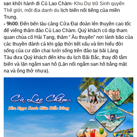
sạ
n khởi hành đi Cù Lao Chàm-
Khu Dự trữ Sinh quyển
Thế giới, một địa danh du
lịch biển nổi tiếng của miền
Trung.
9h00:
-
Đến bến tàu cảng Cửa Đại đoàn lên thuyền cao tốc
để viếng thăm đảo Cù Lao Chàm. Quý khách có dịp tham
quan chùa cổ Hải Tạng, thăm “ Âu thuyền” nơi lánh bão của
các thuyền đánh cá khi gặp thời tiết xấu và tìm hiểu đời
sống của cư dân chai lưới sống trên đảo tại bãi Làng
Tàu đưa Quý khách đến khu du lịch Bãi Bắc, thay đồ tắm
biển và lặn ngắm san hô (Lặn nổi ngắm san hô bằng mặt
nạ và ông thở nhựa).