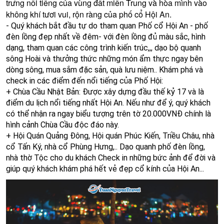
trưng nổi tiếng của vùng đất miền Trung và hòa mình vào
không khí tươi vui, rộn ràng của phố cổ Hội An.
- Quý khách bắt đầu tự do tham quan Phố cổ Hội An - phố
đèn lồng đẹp nhất về đêm-
với đèn lồng đủ màu sắc, hình
dạng, tham quan các công trình kiến trúc,,,
dạo bộ quanh
sông Hoài và thưởng thức những món ẩm thực ngay bên
dòng sông, mua sắm đặc sản, quà lưu niệm..
Khám phá và
check in các điểm đến nổi tiếng của Phố Hội:
+ Chùa Cầu Nhật Bản: Được xây dựng đầu thế kỷ 17 và là
điểm du lịch nổi tiếng nhất Hội An. Nếu như để ý, quý khách
có thể nhận ra ngay biểu tượng trên tờ 20.000VNĐ chính là
hình cảnh Chùa Cầu độc đáo này.
+ Hội Quán Quảng Đông, Hội quán Phúc Kiến, Triều Châu, nhà
cổ Tấn Ký, nhà cổ Phùng Hưng,..
Dạo quanh phố đèn lồng,
nhà thờ Tộc cho du khách Check in những bức ảnh để đời và
giúp quý khách khám phá hết vẻ đẹp cổ kính của Hội An...