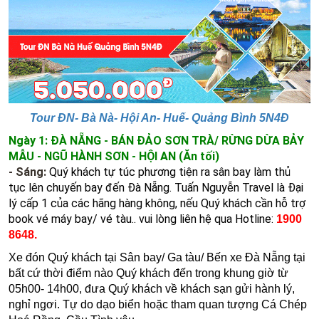
Tour ĐN- Bà Nà- Hội An- Huế- Quảng Bình 5N4Đ
Ngày 1: ĐÀ NẴNG - BÁN ĐẢO SƠN TRÀ/ RỪNG DỪA BẢY
MẪU - NGŨ HÀNH SƠN - HỘI AN (Ăn tối)
- Sáng:
Quý khách tự túc phương tiện ra sân bay làm thủ
tục lên chuyến bay đến Đà Nẵng.
Tuấn Nguyễn Travel là Đại
lý cấp 1 của các hãng hàng không, nếu Quý khách cần hỗ trợ
book vé máy bay/ vé tàu.. vui lòng liên hệ qua Hotline:
1900
8648.
Xe đón Quý khách tại Sân bay/ Ga tàu/ Bến xe Đà Nẵng tại
bất cứ thời điểm nào Quý khách đến trong khung giờ từ
05h00- 14h00, đưa
Quý khách về khách sạn gửi hành lý,
nghỉ ngơi.
Tự do dạo biển hoặc tham quan tượng Cá Chép