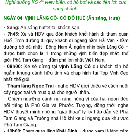
Nghỉ dưỡng KS 4* view biển, có hồ bơi và các tiện ích cực
sang chảnh.
NGÀY 04: VỊNH LĂNG CÔ- CỐ ĐÔ HUẾ (Ăn sáng, trưa)
- Sáng:
Ăn sáng buffet tại khách sạn.
- 7h45:
Xe và HDV qua đón khách khởi hành đi tham quan
Huế. Trên đường đi quý khách đi ngang hầm Hải Vân - hầm
đường bộ dài nhất Đông Nam Á, ngắm nhìn biển Lăng Cô –
được bình chọn là 1 trong những vịnh biển đẹp nhất thế
giới, Phá Tam Giang - đầm phá lớn nhất Việt Nam.
- 09h00:
Xe sẽ dừng tại
vịnh Lăng Cô
du khách tản bộ
chụp hình tại Top Vịnh đẹp
ngắm khung cảnh hữu tình và
nhất thế giới.
+
Tham làng Ngọc Trai
- nghe HDV giới thiệu về cách
nuôi
cấy ngọc trai và mua quà cho người thân.
+ Chiêm ngưỡng cảnh núi rùng hùng vĩ của hai ngọn đèo
nổi tiếng là Phú Gia và Phước Tượng, đồng thời nghe
HDV thuyết minh những "giai thoại" ly kỳ hấp dẫn về Phá
Tam Giang và Truông nhà Hồ khi xe đi ngang qua khu vực
Phá Tam Giang.
-
10h00:
Tham quan lăng
Khải Định
– được xem là lăng tẩm