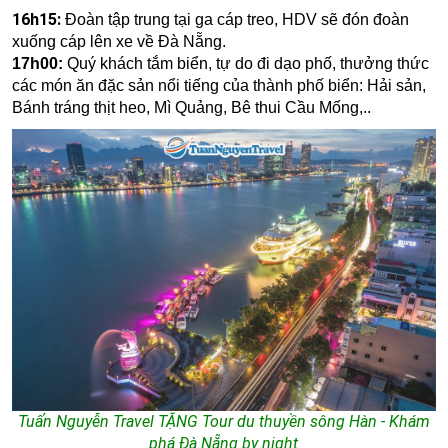
16h15:
Đoàn tập trung tại ga cáp treo, HDV sẽ đón đoàn
xuống cáp lên xe về Đà Nẵng.
17
h00:
Quý khách tắm biển, tự do đi dạo phố, thưởng thức
các món ăn đặc sản nổi tiếng của thành phố biển: Hải sản,
Bánh tráng thịt heo, Mì Quảng, Bê thui Cầu Mống,..
Tuấn Nguyễn Travel TẶNG Tour du thuyền sông Hàn - Khám
phá Đà Nẵng by night