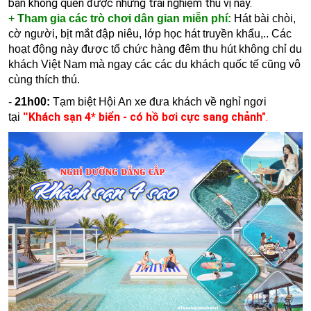
bạn không quên được những trải nghiệm thú vị này.
+
T
ham gia các trò chơi dân gian miễn phí:
Hát bài chòi,
cờ người, bịt mắt đập niêu, lớp học hát truyền khẩu,.. Các
hoạt động này được tổ chức hàng đêm thu hút không chỉ du
khách Việt Nam mà ngay các các du khách quốc tế cũng vô
cùng thích thú.
-
21h00:
Tạm biệt Hội An xe đưa khách về nghỉ ngơi
Khách sạn 4* biển - có hồ bơi cực sang chảnh
"
.
tạ
i
"