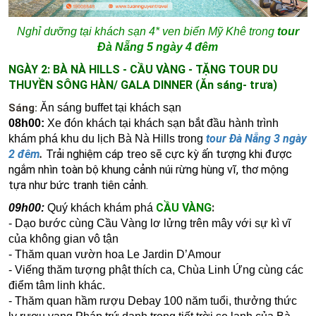
Nghỉ dưỡng tại khách sạn 4* ven biển Mỹ Khê trong
tour
Đà Nẵng 5 ngày 4 đêm
NGÀY 2: BÀ NÀ HILLS - CẦU VÀNG - TẶNG TOUR DU
THUYỀN SÔNG HÀN/ GALA DINNER (Ăn sáng- trưa)
Sáng:
Ăn sáng buffet tại khách sạn
08h00:
Xe đón khách tại khách sạn bắt đầu hành trình
tour Đà Nẵng 3 ngày
khám phá khu du lịch Bà Nà Hills
trong
2 đêm
.
Trải nghiệm cáp treo sẽ cực kỳ ấn tượng khi được
ngắm nhìn toàn bộ khung cảnh núi rừng hùng vĩ, thơ mộng
tựa như bức tranh tiên cảnh.
CẦU VÀNG
:
09h00:
Quý khách khám phá
- Dạo bước cùng Cầu Vàng lơ lửng trên mây với sự kì vĩ
của không gian vô tận
-
Thăm quan vườn hoa Le Jardin D’Amour
-
Viếng thăm tượng phật thích ca, Chùa Linh Ứng cùng các
điểm tâm linh khác.
-
Thăm quan hầm rượu Debay 100 năm tuổi, thưởng thức