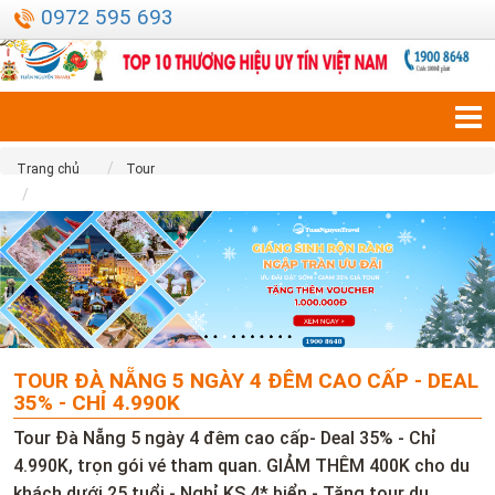
0972 595 693
Trang chủ
Tour
Tour Đà Nẵng 5 ngày 4 đêm 2026- KS 4* biển-Deal 35%-Chỉ 4.990K
TOUR ĐÀ NẴNG 5 NGÀY 4 ĐÊM CAO CẤP - DEAL
35% - CHỈ 4.990K
Tour Đà Nẵng 5 ngày 4 đêm cao cấp- Deal 35% - Chỉ
4.990K, trọn gói vé tham quan. GIẢM THÊM 400K cho du
khách dưới 25 tuổi - Nghỉ KS 4* biển - Tặng tour du