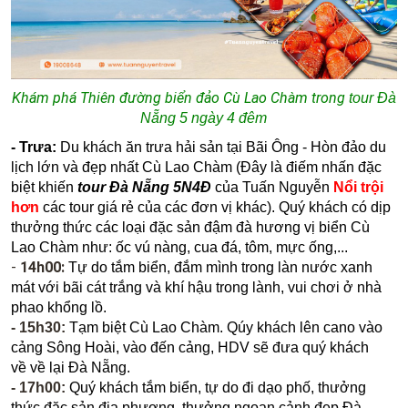
Khám phá Thiên đường biển đảo Cù Lao Chàm trong
tour Đà
Nẵng 5 ngày 4 đêm
- Trưa:
Du khách ăn trưa hải sản tại Bãi Ông - Hòn đảo du
lịch lớn và đẹp nhất Cù Lao Chàm (Đây là điếm nhấn đặc
biệt khiến
tour Đà Nẵng 5N4Đ
của Tuấn Nguyễn
Nổi trội
hơn
các tour giá rẻ của các đơn vị khác).
Quý khách có dịp
thưởng thức các loại đặc sản đậm đà hương vị biển Cù
Lao Chàm như: ốc vú nàng, cua đá, tôm, mực ống,...
-
14h00:
Tự do tắm biển, đắm mình trong làn nước xanh
mát với bãi cát trắng và khí hậu trong lành, vui chơi ở nhà
phao khổng lồ.
- 15h30:
Tạm biệt Cù Lao Chàm. Qúy khách lên cano vào
cảng Sông Hoài, vào đến cảng, HDV sẽ đưa quý khách
về về lại Đà Nẵng.
- 17h00:
Quý khách tắm biển, tự do đi dạo phố, thưởng
thức đặc sản địa phương, thưởng ngoạn cảnh đẹp Đà