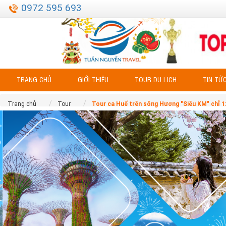
0972 595 693
TRANG CHỦ
GIỚI THIỆU
TOUR DU LỊCH
TIN TỨ
Trang chủ
Tour
Tour ca Huế trên sông Hương "Siêu KM" chỉ 