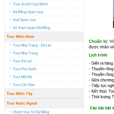
Tour du lịch Quy Nhơn
Đà Nẵng Open tour
Huế Open tour
Vé tham quan Đà Nẵng
Tour Miền Nam
Chuẩn bị:
Vớ
Tour Nha Trang - Đà Lạt
được nhân vi
Tour Nha Trang
Lịch trình:
Tour Đà Lạt
- Diễn ra hàng
- Thuyền rồng
Tour Phú Quốc
- Thuyền rồng
Tour Mũi Né
- Giữa chương
Tour Côn Đảo
- Tiếp tục ng
- Kết thúc To
Tour Miền Tây
- Thời lượng 
Tour Nước Ngoài
Các bài hát 
Chùm tour từ Đà Nẵng