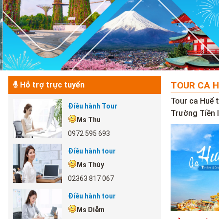
TOUR CA H
Hỗ trợ trực tuyến
Tour ca Huế 
Điều hành Tour
Trường Tiền 
Ms Thu
0972 595 693
Điều hành tour
Ms Thùy
02363 817 067
Điều hành tour
Ms Diễm