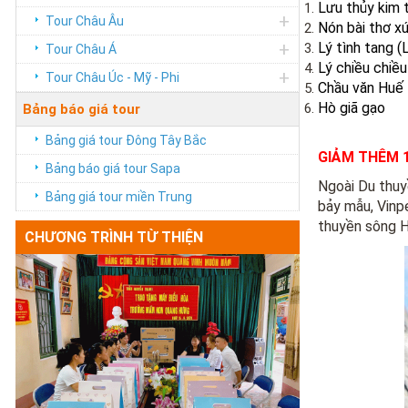
Lưu thủy kim 
+
Tour Châu Âu
Nón bài thơ x
+
Lý tình tang 
Tour Châu Á
Lý chiều chiều
+
Tour Châu Úc - Mỹ - Phi
Chầu văn Huế
Hò giã gạo
Bảng báo giá tour
Bảng giá tour Đông Tây Bắc
GIẢM THÊM 1
Bảng báo giá tour Sapa
Ngoài Du thuy
Bảng giá tour miền Trung
bảy mẫu, Vinp
thuyền sông H
CHƯƠNG TRÌNH TỪ THIỆN