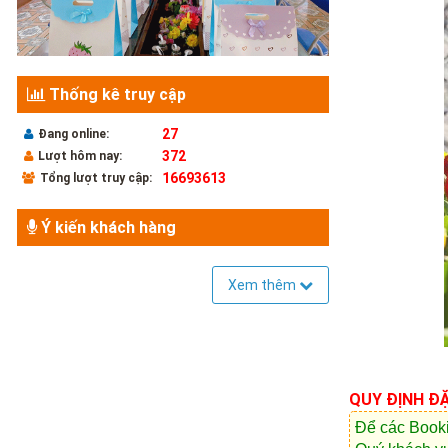
Thống kê truy cập
27
Đang online:
372
Lượt hôm nay:
16693613
Tổng lượt truy cập:
Ý kiến khách hàng
Xem thêm
QUY ĐỊNH Đ
Để các Booki