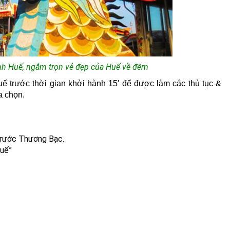
nh Huế, ngắm trọn vẻ đẹp của Huế về đêm
uế
trước thời gian khởi hành 15′ để được làm các thủ tục &
a chọn.
trước Thương Bạc.
Huế”