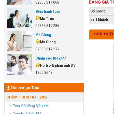
BẢNG GIÁ T
02363 817 068
Số lượng
Điều hành tour
Ms Trúc
>= 1 khách
02363 817 286
GIỚI THIỆ
Ms Giang
Ms Giang
02363 817 277
Chăm sóc KH 24/7
Hỗ trợ & phản ánh DV
1900 8648
Danh mục Tour
CHÙM TOUR HOT 2026
Tour Đà Nẵng Siêu KM
Tour Huế Siêu KM