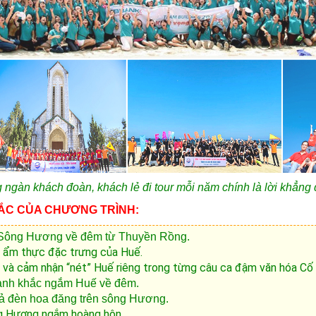
 ngàn khách đoàn, khách lẻ đi tour mỗi năm chính là lời khẳng
SẮC CỦA CHƯƠNG TRÌNH:
 Sông Hương về đêm từ Thuyền Rồng.
 ẩm thực đặc trưng của Huế.
và cảm nhận “nét” Huế riêng trong từng câu ca đậm văn hóa Cố
ảnh khắc ngắm Huế về đêm.
ả đèn hoa đăng trên sông Hương.
g Hương ngắm hoàng hôn.