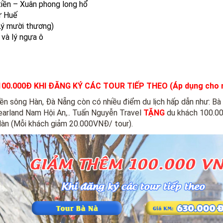
tiền – Xuân phong long hổ
ứ Huế
(Lý mười thương)
 và lý ngựa ô
00.000Đ KHI ĐĂNG KÝ CÁC TOUR TIẾP THEO (Áp dụng cho n
ền sông Hàn, Đà Nẵng còn có nhiều điểm du lịch hấp dẫn như: Bà 
earland Nam Hội An,.. Tuấn Nguyễn Travel
TẶNG
du khách 100.000
àn (Mỗi khách giảm 20.000VNĐ/ tour).