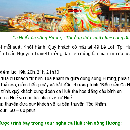
Ca Huế trên sông Hương - Thưởng thức nhã nhạc cung đì
i mỗi suất Khởi hành, Quý khách có mặt tại 49 Lê Lợi, Tp. H
ên Tuấn Nguyễn Travel hướng dẫn lên đúng tàu mà mình đã lự
 đêm lúc 19h, 20h, 21h, 21h30
 đưa du khách từ
bến Tòa Khâm
ra giữa dòng sông Hương, phía 
 thả neo, giảm tiếng máy và bắt đầu chương trình “Biểu diễn Ca 
 trình, quý khách cùng đoàn ca Huế thả hoa đăng cầu bình an.
he ca Huế và các bài nhạc về xứ Huế.
ur, thuyền đưa quý khách về lại bến thuyền Tòa Khâm.
Tour: 50 – 60 phút
được trình bày trong tour nghe ca Huế trên sông Hương: