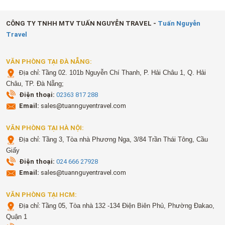
CÔNG TY TNHH MTV TUẤN NGUYỄN TRAVEL -
Tuấn Nguyễn
Travel
VĂN PHÒNG TẠI ĐÀ NẴNG:
Địa chỉ:
Tầng 02. 101b Nguyễn Chí Thanh, P. Hải Châu 1, Q. Hải
Châu, TP. Đà Nẵng;
Điện thoại:
02363 817 288
Email:
sales@tuannguyentravel.com
VĂN PHÒNG TẠI HÀ NỘI:
Địa chỉ:
Tầng 3, Tòa nhà Phương Nga, 3/84 Trần Thái Tông, Cầu
Giấy
Điện thoại:
024 666 27928
Email:
sales@tuannguyentravel.com
VĂN PHÒNG TẠI HCM:
Địa chỉ:
Tầng 05, Tòa nhà 132 -134 Điện Biên Phủ, Phường Đakao,
Quận 1