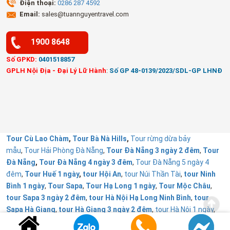
Điện thoại:
0286 287 4592
Email:
sales@tuannguyentravel.com
1900 8648
Số GPKD:
0401518857
GPLH Nội Địa - Đại Lý Lữ Hành
:
Số GP 48-0139/2023/SDL-GP LHNĐ
Tour Cù Lao Chàm
,
Tour Bà Nà Hills
,
Tour rừng dừa bảy
mẫu
,
Tour Hải Phòng Đà Nẵng
,
Tour Đà Nẵng 3 ngày 2 đêm
,
Tour
Đà Nẵng
,
Tour Đà Nẵng 4 ngày 3 đêm
,
Tour Đà Nẵng 5 ngày 4
đêm
,
Tour Huế 1 ngày
,
tour Hội An
,
tour Núi Thần Tài
,
tour Ninh
Bình 1 ngày
,
Tour Sapa
,
Tour Hạ Long 1 ngày
,
Tour Mộc Châu
,
tour Sapa 3 ngày 2 đêm
,
tour Hà Nội Hạ Long Ninh Bình
,
tour
Sapa Hà Giang
,
tour Hà Giang 3 ngày 2 đêm
,
tour Hà Nội 1 ngày
,
Tour Đà Lạt 1 ngày
,
Tour Huế
,
Tuấn Nguyễn Travel từ thiện
.