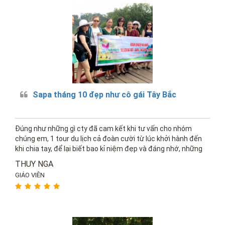
Sapa tháng 10 đẹp như cô gái Tây Bắc
Đúng như những gì cty đã cam kết khi tư vấn cho nhóm
chúng em, 1 tour du lịch cả đoàn cười từ lúc khởi hành đến
khi chia tay, để lại biết bao kỉ niệm đẹp và đáng nhớ, những
câu chuyện hài dí dóm từ bạn hdv, bác tài xế vui tính,...
THUY NGA
GIÁO VIÊN