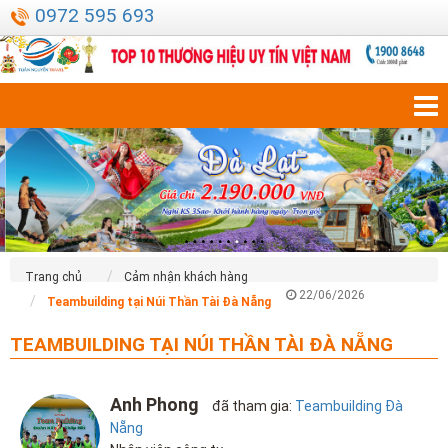
0972 595 693
Trang chủ
Cảm nhận khách hàng
22/06/2026
Teambuilding tại Núi Thần Tài Đà Nẵng
TEAMBUILDING TẠI NÚI THẦN TÀI ĐÀ NẴNG
Anh Phong
đã tham gia:
Teambuilding Đà
Nẵng