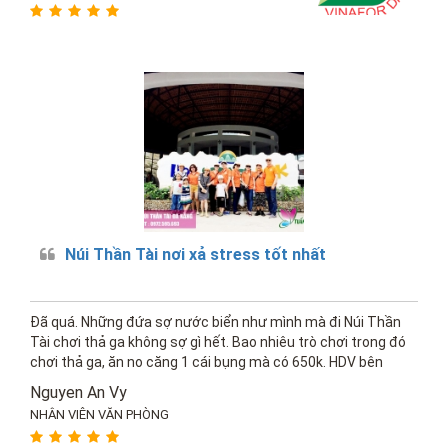
Núi Thần Tài nơi xả stress tốt nhất
Đã quá. Những đứa sợ nước biển như mình mà đi Núi Thần
Tài chơi thả ga không sợ gì hết. Bao nhiêu trò chơi trong đó
chơi thả ga, ăn no căng 1 cái bụng mà có 650k. HDV bên
Tuấn Nguyễn thì nhiệt tình và chuyên nghiệp hết nấc.
Nguyen An Vy
NHÂN VIÊN VĂN PHÒNG