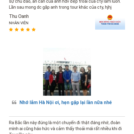
sự chu đáo, ân cần của anh hdv đẹp troai của cty lắm luôn.
Lần sau mong dc gặp anh trong tour khác của cty, hjhj
Thu Oanh
NHÂN VIÊN
Nhớ lắm Hà Nội ơi, hẹn gặp lại lần nữa nhé
Ra Bắc lần này đúng là một chuyến đi thật đáng nhớ, đoàn
mình ai cũng háo hức và cảm thấy thoải mái rất nhiều khi đi