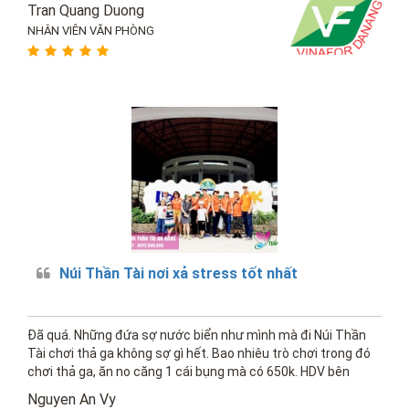
Tran Quang Duong
NHÂN VIÊN VĂN PHÒNG
Núi Thần Tài nơi xả stress tốt nhất
Đã quá. Những đứa sợ nước biển như mình mà đi Núi Thần
Tài chơi thả ga không sợ gì hết. Bao nhiêu trò chơi trong đó
chơi thả ga, ăn no căng 1 cái bụng mà có 650k. HDV bên
Tuấn Nguyễn thì nhiệt tình và chuyên nghiệp hết nấc.
Nguyen An Vy