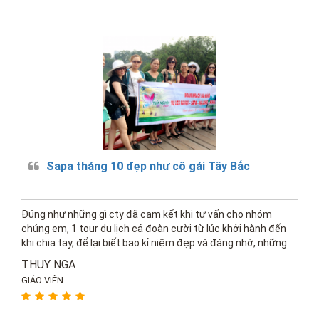
Sapa tháng 10 đẹp như cô gái Tây Bắc
Đúng như những gì cty đã cam kết khi tư vấn cho nhóm
chúng em, 1 tour du lịch cả đoàn cười từ lúc khởi hành đến
khi chia tay, để lại biết bao kỉ niệm đẹp và đáng nhớ, những
câu chuyện hài dí dóm từ bạn hdv, bác tài xế vui tính,...
THUY NGA
GIÁO VIÊN