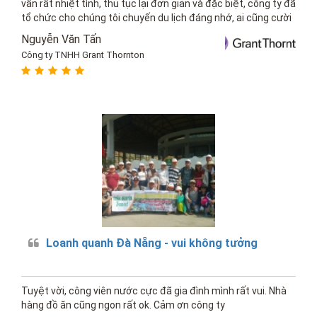
vấn rất nhiệt tình, thủ tục lại đơn giản và đặc biệt, công ty đã
tổ chức cho chúng tôi chuyến du lịch đáng nhớ, ai cũng cười
vui vẻ, hẹn lần sau đi đà nẵng lại đặt...
Nguyễn Văn Tấn
Công ty TNHH Grant Thornton
Loanh quanh Đà Nẵng - vui không tưởng
Tuyệt vời, công viên nước cực đã gia đình mình rất vui. Nhà
hàng đồ ăn cũng ngon rất ok. Cảm ơn công ty