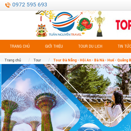
0972 595 693
TRANG CHỦ
GIỚI THIỆU
TOUR DU LỊCH
TIN TỨ
Trang chủ
Tour
Tour Đà Nẵng - Hội An - Bà Nà - Huế - Quảng 