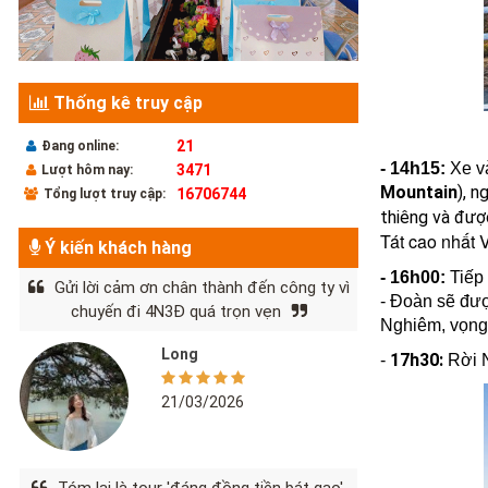
Thống kê truy cập
21
Đang online:
- 14h15:
Xe v
3471
Lượt hôm nay:
Mountain
),
ng
16706744
Tổng lượt truy cập:
thiêng và đượ
Tát cao nhất 
Ý kiến khách hàng
- 16h00:
Tiếp
Gửi lời cảm ơn chân thành đến công ty vì
-
Đoàn sẽ đượ
chuyến đi 4N3Đ quá trọn vẹn
Nghiêm, vọng
Long
17h30:
-
Rời 
21/03/2026