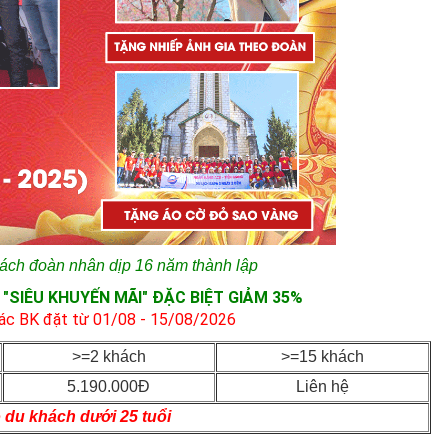
ách đoàn nhân dịp 16 năm thành lập
"SIÊU KHUYẾN MÃI" ĐẶC BIỆT GIẢM 35%
các BK đặt từ
01/08 - 15/08/2026
>=2 khách
>=15 khách
5.190.000Đ
Liên hệ
du khách dưới 25 tuổi