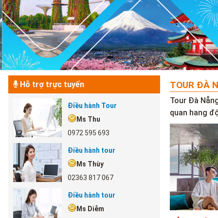
TOUR ĐÀ N
Hỗ trợ trực tuyến
Tour Đà Nẵng
Điều hành Tour
quan hang độ
Ms Thu
0972 595 693
Điều hành tour
Ms Thùy
02363 817 067
Điều hành tour
Ms Diễm