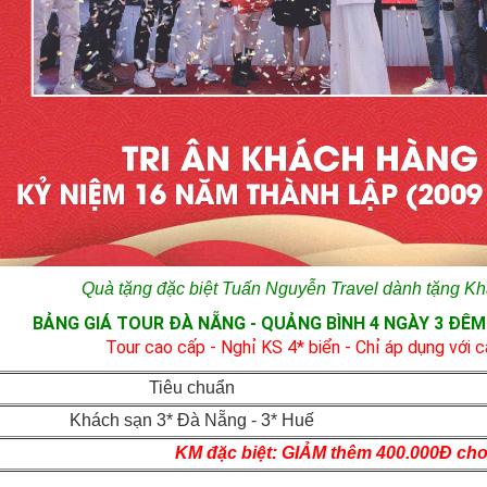
Quà tặng đặc biệt Tuấn Nguyễn Travel dành tặng Kh
BẢNG GIÁ TOUR ĐÀ NẴNG - QUẢNG BÌNH 4 NGÀY 3 ĐÊM 
Tour cao cấp - Nghỉ KS 4* biển - Chỉ áp dụng với 
Tiêu chuẩn
Khách sạn 3* Đà Nẵng - 3* Huế
KM đặc biệt:
GIẢM thêm 400.000Đ cho 