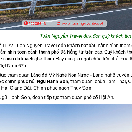
Tuấn Nguyễn Travel đưa đón quý khách tận 
à HDV Tuấn Nguyễn Travel đón khách bắt đầu hành trình thăm
ắm nhìn toàn cảnh thành phố Đà Nẵng từ trên cao.
Quý khách th
ngôi chùa lớn nhất của
c nhiều du khách ghé thăm.
Đây cũng là
Việt Nam 67m.
Làng đá Mỹ Nghệ Non Nước
 tục tham quan
- Làng nghề truyền
Ngũ Hành Sơn
c chinh phục núi
, tham quan: chùa Tam Thai,
 Hải Giang Đài. Chinh phục ngọn Thuỷ Sơn.
Ngũ Hành Sơn, đoàn tiếp tục tham quan phố cổ Hội An.