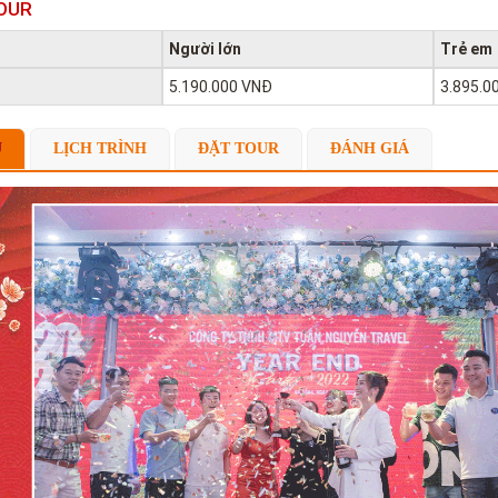
OUR
Người lớn
Trẻ em
5.190.000 VNĐ
3.895.0
U
LỊCH TRÌNH
ĐẶT TOUR
ĐÁNH GIÁ