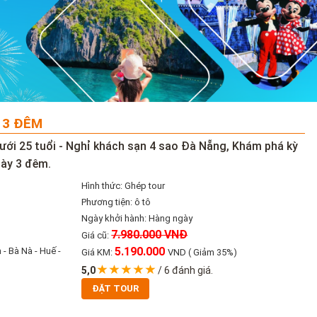
Y 3 ĐÊM
ới 25 tuổi - Nghỉ khách sạn 4 sao Đà Nẵng, Khám phá kỳ
gày 3 đêm.
Hình thức: Ghép tour
Phương tiện: ô tô
Ngày khởi hành: Hàng ngày
7.980.000 VNĐ
Giá cũ:
5.190.000
 - Bà Nà - Huế -
Giá KM:
VND
( Giảm 35%)
5,0
/
6
đánh giá.
ĐẶT TOUR