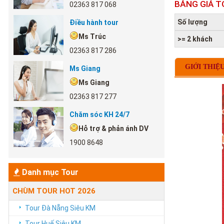
BẢNG GIÁ T
02363 817 068
Số lượng
Điều hành tour
Ms Trúc
>= 2 khách
02363 817 286
GIỚI THIỆ
Ms Giang
Ms Giang
02363 817 277
Chăm sóc KH 24/7
Hỗ trợ & phản ánh DV
1900 8648
Danh mục Tour
CHÙM TOUR HOT 2026
Tour Đà Nẵng Siêu KM
Tour Huế Siêu KM