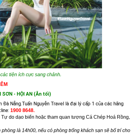
các tiện ích cực sang chảnh.
ĐÊM
ƠN - HỘI AN (Ăn tối)
n Đà Nẵng.Tuấn Nguyễn Travel là đại lý cấp 1 của các hãng
line:
1900 8648.
.
Tự do dạo biển hoặc tham quan tượng Cá Chép Hoá Rồng,
 phòng là 14h00, nếu có phòng trống khách sạn sẽ bố trí cho