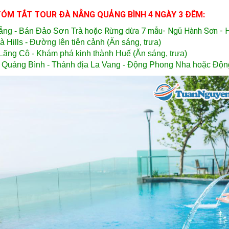
TÓM TẮT TOUR ĐÀ NẴNG QUẢNG BÌNH 4 NGÀY 3 ĐÊM:
hoặc Rừng dừa 7 mẫu- Ngũ Hành Sơn - Hộ
ẵng - Bán Đảo Sơn Trà
 Hills - Đường lên tiên cảnh (Ăn sáng, trưa)
Lăng Cô - Khám phá kinh thành Huế (Ăn sáng, trưa)
 Quảng Bình - Thánh địa La Vang - Động Phong Nha hoặc Động 