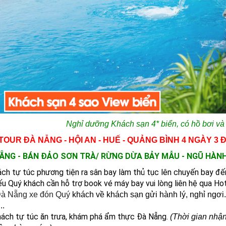
Nghỉ dưỡng Khách sạn 4* biển, có hồ bơi và 
TOUR ĐÀ NẴNG - HỘI AN - HUẾ - QUẢNG BÌNH 4 NGÀY 3 
NẴNG - BÁN ĐẢO SƠN TRÀ/ RỪNG DỪA BẢY MẪU - NGŨ HÀNH S
ách tự túc phương tiện ra sân bay làm thủ tục lên chuyến bay đế
u Quý khách cần hỗ trợ book vé máy bay vui lòng liên hệ qua Hot
Đà Nẵng xe đón Quý
khách về khách sạn gửi hành lý, nghỉ ngơi
..
ách tự túc ăn trưa, khám phá ẩm thực Đà Nẵng.
(Thời gian nhận