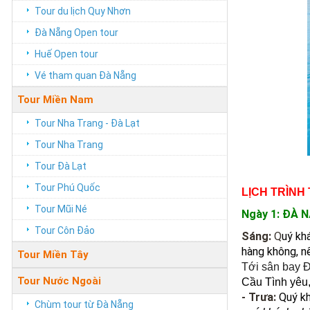
Tour du lịch Quy Nhơn
Đà Nẵng Open tour
Huế Open tour
Vé tham quan Đà Nẵng
Tour Miền Nam
Tour Nha Trang - Đà Lạt
Tour Nha Trang
Tour Đà Lạt
Tour Phú Quốc
LỊCH TRÌNH 
Tour Mũi Né
Ngày 1: ĐÀ 
Tour Côn Đảo
Sáng:
Q
uý kh
hàng không, nế
Tour Miền Tây
Tới sân bay 
Tour Nước Ngoài
Cầu Tình yêu,
- Trưa:
Quý kh
Chùm tour từ Đà Nẵng