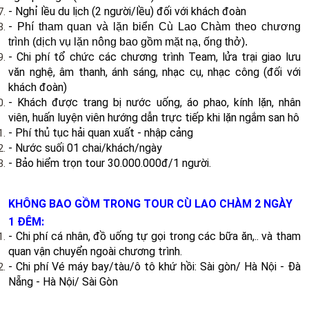
- Nghỉ lều du lịch (2 người/lều) đối với khách đoàn
-
Phí tham quan và lặn biển Cù Lao Chàm theo chương
trình (dịch vụ lặn nông bao gồm mặt nạ, ống thở).
- Chi phí tổ chức các chương trình Team, lửa trại giao lưu
văn nghệ, âm thanh, ánh sáng, nhạc cụ, nhạc công (đối với
khách đoàn)
- Khách được trang bị nước uống, áo phao, kính lặn, nhân
viên, huấn luyện viên hướng dẫn trực tiếp khi lặn ngắm san hô
- Phí thủ tục hải quan xuất - nhập cảng
- Nước suối 01 chai/khách/ngày
- Bảo hiểm trọn tour 30.000.000đ/1 người.
KHÔNG BAO GỒM TRONG TOUR CÙ LAO CHÀM 2 NGÀY
1 ĐÊM:
- Chi phí cá nhân, đồ uống tự gọi trong các bữa ăn,.. và tham
quan vận chuyển ngoài chương trình.
- Chi phí Vé máy bay/tàu/ô tô khứ hồi: Sài gòn/ Hà Nội - Đà
Nẵng - Hà Nội/ Sài Gòn