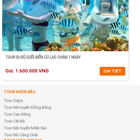
ĐẶT TOUR
TOUR ĐI BỘ DƯỚI BIỂN CÙ LAO CHÀM 1 NGÀY
Giá: 1.600.000 VNĐ
CHI TIẾT
TOUR MIỀN BẮC
CHI TIẾT
Tour Sapa
ĐẶT TOUR
Tour liên tuyến Đồng Bằng
Tour Cao Bằng
Tour Cát Bà
Tour liên tuyến Miền Núi
Tour Mù Căng Chải