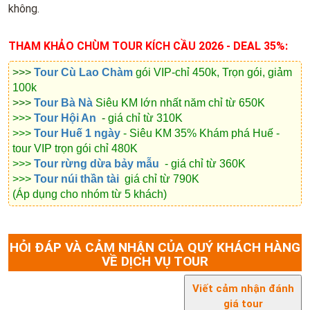
không.
THAM KHẢO CHÙM TOUR KÍCH CẦU 2026 - DEAL 35%:
>>>
Tour Cù Lao Chàm
gói VIP-chỉ 450k, Trọn gói, giảm
100k
>>>
Tour Bà Nà
Siêu KM lớn nhất năm chỉ từ 650K
>>>
Tour Hội An
-
giá chỉ từ 310K
>>>
Tour Huế 1 ngày
- Siêu KM 35% Khám phá Huế -
tour VIP trọn gói chỉ 480K
>>>
Tour rừng dừa bảy mẫu
- giá chỉ từ 360K
>>>
Tour núi thần tài
giá chỉ từ 790K
(Áp dụng cho nhóm từ 5 khách)
HỎI ĐÁP VÀ CẢM NHẬN CỦA QUÝ KHÁCH HÀNG
VỀ DỊCH VỤ TOUR
Viết cảm nhận đánh
giá tour