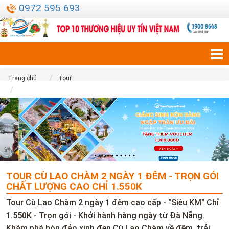
0972 595 693
Trang chủ
Tour
Tour Cù Lao Chàm 2 Ngày 1 Đêm - Trọn gói chất lượng cao chỉ
1.550K
TOUR CÙ LAO CHÀM 2 NGÀY 1 ĐÊM - TRỌN GÓI
CHẤT LƯỢNG CAO CHỈ 1.550K
Tour Cù Lao Chàm 2 ngày 1 đêm cao cấp - "Siêu KM" Chỉ
1.550K - Trọn gói - Khởi hành hàng ngày từ Đà Nẵng.
Khám phá hòn đảo xinh đẹp Cù Lao Chàm về đêm, trải