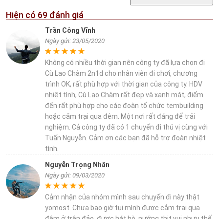
Hiện có
69
đánh giá
Trần Công Vĩnh
Ngày gửi: 23/05/2020
Không có nhiều thời gian nên công ty đã lựa chọn đi
Cù Lao Chàm 2n1d cho nhân viên đi chơi, chương
trình OK, rất phù hợp với thời gian của công ty. HDV
nhiệt tình, Cù Lao Chàm rất đẹp và xanh mát, điểm
đến rất phù hợp cho các đoàn tổ chức tembuilding
hoặc cắm trại qua đêm. Một nơi rất đáng để trải
nghiệm. Cả công ty đã có 1 chuyến đi thú vị cùng với
Tuấn Nguyễn. Cảm ơn các bạn đã hỗ trợ đoàn nhiệt
tình.
Nguyễn Trọng Nhân
Ngày gửi: 09/03/2020
Cảm nhận của nhóm mình sau chuyến đi này thật
yomost. Chưa bao giờ tụi mình được cắm trại qua
đêm ở trên đảo, được hát hò, nướng thịt vui nhưu thế