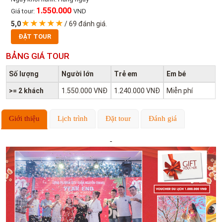
1.550.000
Giá tour:
VND
5,0
/
69
đánh giá.
ĐẶT TOUR
BẢNG GIÁ TOUR
Số lượng
Người lớn
Trẻ em
Em bé
>= 2 khách
1.550.000 VNĐ
1.240.000 VNĐ
Miễn phí
Giới thiệu
Lịch trình
Đặt tour
Đánh giá
-