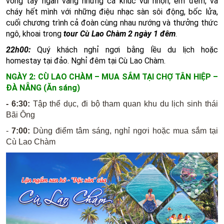
vòng tay ngân vang những ca khúc vui nhộn, êm đềm, và
cháy hết mình với những điệu nhạc sàn sôi động, bốc lửa,
cuối chương trình cả đoàn cùng nhau nướng và thưởng thức
ngô, khoai trong
tour Cù Lao Chàm 2 ngày 1 đêm
.
22h00:
Quý khách nghỉ ngơi bằng lều du lịch hoặc
homestay tại đảo.
Nghỉ đêm tại Cù Lao Chàm.
NGÀY 2: CÙ LAO CHÀM – MUA SẮM TẠI CHỢ TÂN HIỆP –
ĐÀ NẴNG (Ăn sáng)
-
6:30:
Tập thể dục, đi bộ tham quan khu du lịch sinh thái
Bãi Ông
-
7:00:
Dùng điểm tâm sáng, nghỉ ngơi hoặc mua sắm tại
Cù Lao Chàm