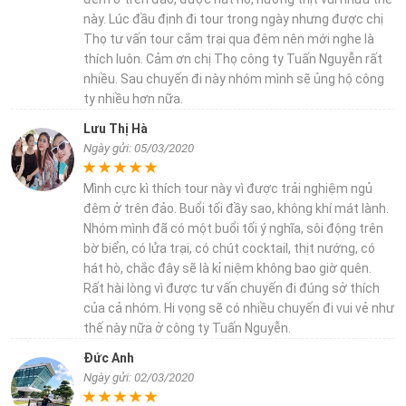
này. Lúc đầu định đi tour trong ngày nhưng được chị
Thọ tư vấn tour cắm trại qua đêm nên mới nghe là
thích luôn. Cảm ơn chị Thọ công ty Tuấn Nguyễn rất
nhiều. Sau chuyến đi này nhóm mình sẽ ủng hộ công
ty nhiều hơn nữa.
Lưu Thị Hà
Ngày gửi: 05/03/2020
Mình cực kì thích tour này vì được trải nghiệm ngủ
đêm ở trên đảo. Buổi tối đầy sao, không khí mát lành.
Nhóm mình đã có một buổi tối ý nghĩa, sôi động trên
bờ biển, có lửa trại, có chút cocktail, thịt nướng, có
hát hò, chắc đây sẽ là kỉ niệm không bao giờ quên.
Rất hài lòng vì được tư vấn chuyến đi đúng sở thích
của cả nhóm. Hi vọng sẽ có nhiều chuyến đi vui vẻ như
thế này nữa ở công ty Tuấn Nguyễn.
Đức Anh
Ngày gửi: 02/03/2020