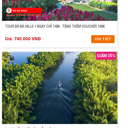
TOUR BÀ NÀ HILLS 1 NGÀY CHỈ 740K- TẶNG THÊM VOUCHER 100K
Giá: 740.000 VNĐ
CHI TIẾT
GIẢM 35%
CHI TIẾT
ĐẶT TOUR