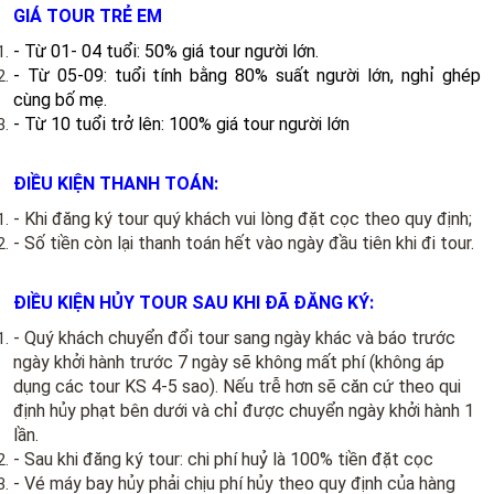
GIÁ TOUR TRẺ EM
- Từ 01- 04 tuổi: 50% giá tour người lớn.
- Từ 05-09: tuổi tính bằng 80% suất ng­­ười lớn, nghỉ ghép
cùng bố mẹ.
- Từ 10 tuổi trở lên: 100% giá tour người lớn
ĐIỀU KIỆN THANH TOÁN:
- Khi đăng ký tour quý khách vui lòng đặt cọc theo quy định;
- Số tiền còn lại thanh toán hết vào ngày đầu tiên khi đi tour.
ĐIỀU KIỆN HỦY TOUR SAU KHI ĐÃ ĐĂNG KÝ:
- Quý khách chuyển đổi tour sang ngày khác và báo trước
ngày khởi hành trước 7 ngày sẽ không mất phí (không áp
dụng các tour KS 4-5 sao). Nếu trễ hơn sẽ căn cứ theo qui
định hủy phạt bên dưới và chỉ được chuyển ngày khởi hành 1
lần.
- Sau khi đăng ký tour: chi phí huỷ là 100% tiền đặt cọc
- Vé máy bay hủy phải chịu phí hủy theo quy định của hàng