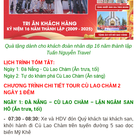
Quà tặng dành cho khách đoàn nhân dịp 16 năm thành lập
Tuấn Nguyễn Travel
LỊCH TRÌNH TÓM TẮT:
Ngày 1: Đà Nẵng - Cù Lao Chàm
(Ăn trưa, tối)
Ngày 2: Tự do khám phá Cù Lao Chàm (Ăn sáng)
CHƯƠNG TRÌNH CHI TIẾT TOUR CÙ LAO CHÀM 2
NGÀY 1 ĐÊM
NGÀY 1: ĐÀ NẴNG – CÙ LAO CHÀM – LẶN NGẮM SAN
HÔ (Ăn trưa, tối)
- 07:30 - 08:30:
Xe và HDV đón Quý khách tại khách sạn,
khởi hành đi Cù Lao Chàm trên tuyến đường 5 sao dọc
biển Mỹ Khê