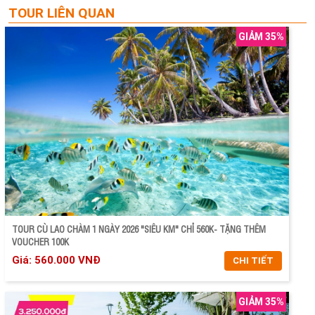
TOUR LIÊN QUAN
GIẢM 35%
TOUR CÙ LAO CHÀM 1 NGÀY 2026 "SIÊU KM" CHỈ 560K- TẶNG THÊM
VOUCHER 100K
Giá: 560.000 VNĐ
CHI TIẾT
GIẢM 35%