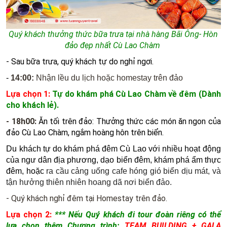
Quý khách thưởng thức bữa trưa tại nhà hàng Bãi Ông- Hòn
đảo đẹp nhất Cù Lao Chàm
- Sau bữa trưa, quý khách tự do nghỉ ngơi.
-
14:00:
Nhận lều du lịch hoặc homestay trên đảo
Lựa chọn 1:
Tự do khám phá Cù Lao Chàm về đêm (Dành
cho khách lẻ).
- 18h00:
Ăn tối trên đảo: Thưởng thức các món ăn ngon của
đảo Cù Lao Chàm, ngắm hoàng hôn trên biển.
Du khách tự do khám phá đêm Cù Lao với nhiều hoạt động
của ngư dân địa phương, dạo biển đêm, khám phá ẩm thực
đêm, hoặc
ra cầu cảng uống cafe hóng gió biển dịu mát, và
tận hưởng thiên nhiên hoang dã nơi biển đảo.
- Quý khách nghỉ đêm tại Homestay trên đảo.
Lựa chọn 2:
*** Nếu Quý khách đi tour đoàn riêng có thể
lựa chọn thêm Chương trình:
TEAM BUILDING + GALA