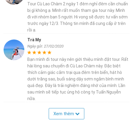
Tour Cù Lao Chàm 2 ngày 1 đêm nghỉ đêm cần chuẩn
bị gì không ạ. Mình rất muốn tham gia tour này. Mình
đi với nhóm bạn 5 người. Hi vọng sẽ được tư vấn sớm
trước ngày 12/3. Thông tin mình đã cung cấp ở trên
rồi ạ.
Trà My
Ngày gửi: 27/02/2020
Bạn mình đi tour này nên giới thiệu mình đặt tour. Rất
hài lòng sau chuyến đi Cù Lao Chàm này. Đặc biệt
thích cảm giác cắm trại qua đêm trên biển, hát hò
dưới trăng sao, buổi sáng dậy sơm ngắm bình minh
quá đẹp. Đây là trải nghiệm đáng nhớ của mình. Lần
sau mình sẽ tiếp tục ủng hộ công ty Tuấn Nguyễn
nữa.
Xem thêm