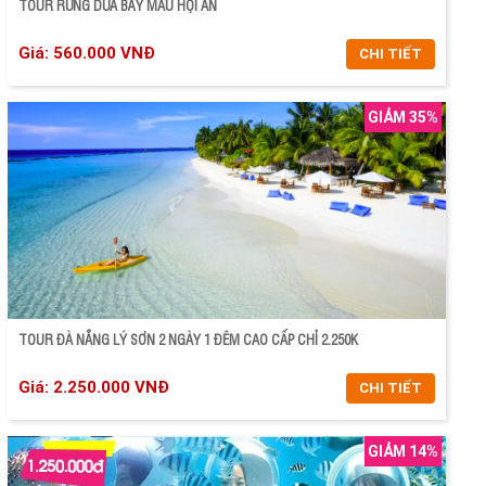
TOUR RỪNG DỪA BẢY MẪU HỘI AN
Giá: 560.000 VNĐ
CHI TIẾT
GIẢM 35%
CHI TIẾT
ĐẶT TOUR
TOUR ĐÀ NẴNG LÝ SƠN 2 NGÀY 1 ĐÊM CAO CẤP CHỈ 2.250K
Giá: 2.250.000 VNĐ
CHI TIẾT
GIẢM 14%
CHI TIẾT