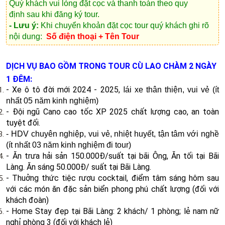
Quý khách vui lòng
đặt cọc và thanh toán theo quy
định
sau khi đăng ký tour.
- Lưu ý:
Khi chuyển khoản đặt cọc tour quý khách ghi rõ
nội dung:
Số điện thoại + Tên Tour
DỊCH VỤ BAO GỒM TRONG TOUR CÙ LAO CHÀM 2 NGÀY
1 ĐÊM:
- Xe ô tô đời mới 2024 - 2025, l
ái xe thân thiện, vui vẻ (ít
nhất 05 năm kinh nghiệm)
- Đội ngũ Cano cao tốc XP 2025
chất lượng cao, an toàn
tuyệt đối.
- HDV chuyên nghiệp, vui vẻ, nhiệt huyết, tận tâm với nghề
(ít nhất 03 năm kinh nghiệm đi tour)
- Ăn trưa hải sản 150.000Đ/suất tại bãi Ông, Ăn tối tại Bãi
Làng. Ăn sáng 50.000Đ/ suất tại Bãi Làng.
- Thuởng thức tiệc rượu cocktail, điểm tâm sáng hôm sau
với các món ăn đặc sản biển phong phú chất lượng (đối với
khách đoàn)
- Home Stay đẹp tại Bãi Làng: 2 khách/ 1 phòng; lẻ nam nữ
nghỉ phòng 3 (đối với khách lẻ)