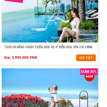
CHI TIẾT
ĐẶT TOUR
TOUR ĐÀ NẴNG 4 NGÀY 3 ĐÊM 2026- KS 4* BIỂN-DEAL 35% CHỈ 3.890K
Giá: 3.890.000 VNĐ
CHI TIẾT
GIẢM 35%
CHI TIẾT
ĐẶT TOUR