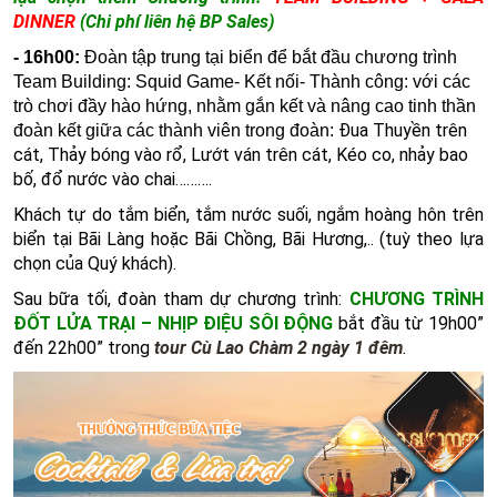
DINNER
(Chi phí liên hệ BP Sales)
- 16h00:
Đoàn tập trung tại biển để bắt đầu chương trình
Team Building: Squid Game- Kết nối- Thành công:
với các
trò chơi đầy hào hứng, nhằm gắn kết và nâng cao tinh thần
Đua Thuyền trên
đoàn kết giữa các thành viên trong đoàn:
cát,
Thảy bóng vào rổ,
Lướt ván trên cát, Kéo co, nhảy bao
bố, đổ nước vào chai……….
Khách tự do tắm biển, tắm nước suối, ngắm hoàng hôn trên
biển tại Bãi Làng hoặc Bãi Chồng, Bãi Hương,.. (tuỳ theo lựa
chọn của Quý khách).
Sau bữa tối, đoàn tham dự chương trình:
CHƯƠNG TRÌNH
ĐỐT LỬA TRẠI – NHỊP ĐIỆU SÔI ĐỘNG
bắt đầu từ 19h00”
đến 22h00” trong
tour Cù Lao Chàm 2 ngày 1 đêm
.