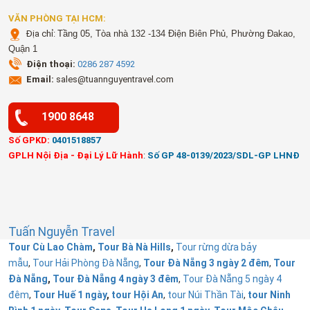
VĂN PHÒNG TẠI HCM:
Địa chỉ:
Tầng 05, Tòa nhà 132 -134 Điện Biên Phủ, Phường Đakao,
Quận 1
Điện thoại:
0286 287 4592
Email:
sales@tuannguyentravel.com
1900 8648
Số GPKD:
0401518857
GPLH Nội Địa - Đại Lý Lữ Hành
:
Số GP 48-0139/2023/SDL-GP LHNĐ
Tuấn Nguyễn Travel
Tour Cù Lao Chàm
,
Tour Bà Nà Hills
,
Tour rừng dừa bảy
mẫu
,
Tour Hải Phòng Đà Nẵng
,
Tour Đà Nẵng 3 ngày 2 đêm
,
Tour
Đà Nẵng
,
Tour Đà Nẵng 4 ngày 3 đêm
,
Tour Đà Nẵng 5 ngày 4
đêm
,
Tour Huế 1 ngày
,
tour Hội An
,
tour Núi Thần Tài
,
tour Ninh