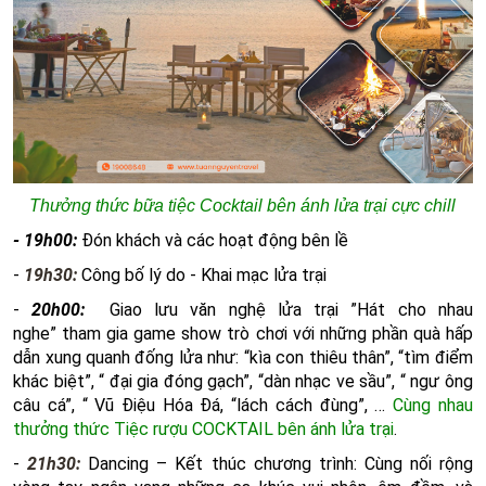
Thưởng thức bữa tiệc Cocktail bên ánh lửa trại cực chill
- 19h00:
Đón khách và các hoạt động bên lề
-
19h30:
Công bố lý do - Khai mạc lửa trại
-
20h00:
Giao lưu văn nghệ lửa trại ”Hát cho nhau
nghe” tham gia game show trò chơi với những phần quà hấp
dẫn xung quanh đống lửa như: “kìa con thiêu thân”, “tìm điểm
khác biệt”, “ đại gia đóng gạch”, “dàn nhạc ve sầu”, “ ngư ông
câu cá”, “ Vũ Điệu Hóa Đá, “lách cách đùng”, …
Cùng nhau
thưởng thức Tiệc rượu COCKTAIL bên ánh lửa trại
.
-
21h30:
Dancing – Kết thúc chương trình: Cùng nối rộng