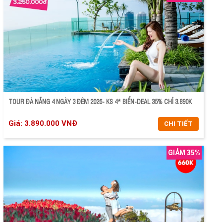
CHI TIẾT
ĐẶT TOUR
TOUR ĐÀ NẴNG 4 NGÀY 3 ĐÊM 2026- KS 4* BIỂN-DEAL 35% CHỈ 3.890K
Giá: 3.890.000 VNĐ
CHI TIẾT
GIẢM 35%
CHI TIẾT
ĐẶT TOUR