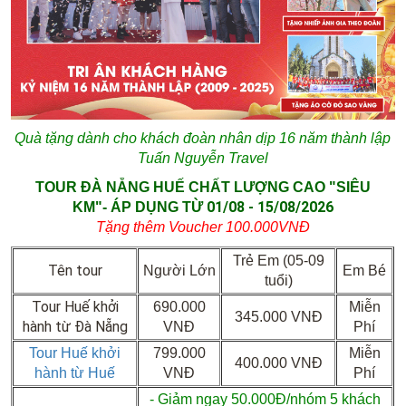
Quà tặng dành cho khách đoàn nhân dịp 16 năm thành lập
Tuấn Nguyễn Travel
TOUR ĐÀ NẴNG HUẾ CHẤT LƯỢNG CAO "SIÊU
01/08
- 15/08/2026
KM"- ÁP DỤNG TỪ
Tặng thêm Voucher 100.000VNĐ
Trẻ Em (05-09
Tên tour
Người Lớn
Em Bé
tuổi)
Tour Huế khởi
690.000
Miễn
345.000 VNĐ
hành từ Đà Nẵng
VNĐ
Phí
Tour Huế khởi
799.000
Miễn
400.000 VNĐ
hành từ Huế
VNĐ
Phí
- Giảm ngay 50.000Đ/nhóm 5 khách