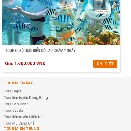
ĐẶT TOUR
TOUR ĐI BỘ DƯỚI BIỂN CÙ LAO CHÀM 1 NGÀY
Giá: 1.600.000 VNĐ
CHI TIẾT
TOUR MIỀN BẮC
CHI TIẾT
Tour Sapa
ĐẶT TOUR
Tour liên tuyến Đồng Bằng
Tour Cao Bằng
Tour Cát Bà
Tour liên tuyến Miền Núi
Tour Mù Căng Chải
TOUR MIỀN TRUNG