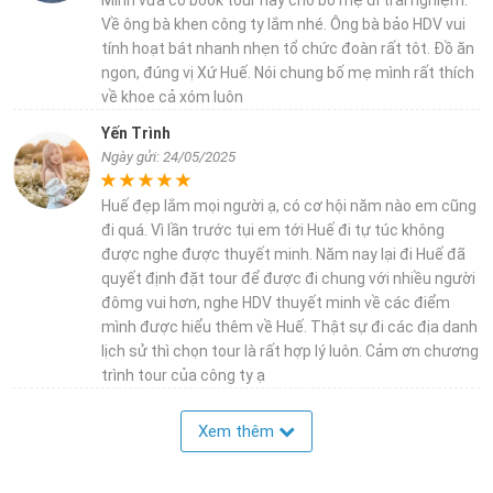
Về ông bà khen công ty lắm nhé. Ông bà bảo HDV vui
tính hoạt bát nhanh nhẹn tổ chức đoàn rất tôt. Đồ ăn
ngon, đúng vị Xứ Huế. Nói chung bố mẹ mình rất thích
về khoe cả xóm luôn
Yến Trình
Ngày gửi: 24/05/2025
Huế đẹp lắm mọi người ạ, có cơ hội năm nào em cũng
đi quá. Vì lần trước tụi em tới Huế đi tự túc không
được nghe được thuyết minh. Năm nay lại đi Huế đã
quyết định đặt tour để được đi chung với nhiều người
đômg vui hơn, nghe HDV thuyết minh về các điểm
mình được hiểu thêm về Huế. Thật sự đi các địa danh
lịch sử thì chọn tour là rất hợp lý luôn. Cảm ơn chương
trình tour của công ty ạ
Xem thêm