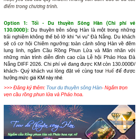
điểm trong chương trình.
Option 1: Tối - Du thuyền Sông Hàn (Chi phí vé
130.000Đ):
Du thuyền trên sông Hàn là một trong những
trải nghiệm không thể bỏ lỡ khi “vi vu” Đà Nẵng. Du khách
sẽ có cơ hội Chiêm ngưỡng:
toàn cảnh sông Hàn về đêm
lung linh, ngắm
Cầu Rồng Phun Lửa và Mãn nhãn với
những màn trình diễn đỉnh cao của Lễ hội Pháo Hoa Đà
Nẵng DIFF 2026. Chi phí vé đang được KM còn 130.000Đ/
g tour
Huế
để được
khách- Quý khách vui lòng đặt vé cùn
hưởng mức giá KM này nhé.
>>> Đăng ký thêm:
Tour du thuyền sông Hàn
- Ngắm trọn
vẹn cầu rồng phun lửa và Pháo hoa.