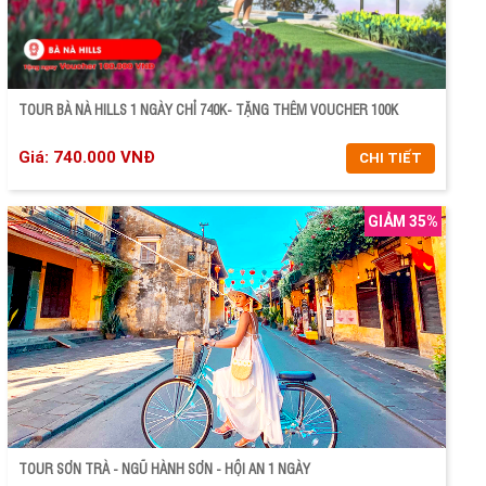
TOUR BÀ NÀ HILLS 1 NGÀY CHỈ 740K- TẶNG THÊM VOUCHER 100K
Giá: 740.000 VNĐ
CHI TIẾT
GIẢM 35%
CHI TIẾT
ĐẶT TOUR
TOUR SƠN TRÀ - NGŨ HÀNH SƠN - HỘI AN 1 NGÀY