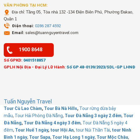
VĂN PHÒNG TẠI HCM:
Địa chỉ:
Tầng 05, Tòa nhà 132 -134 Điện Biên Phủ, Phường Đakao,
Quận 1
Điện thoại:
0286 287 4592
Email:
sales@tuannguyentravel.com
1900 8648
Số GPKD:
0401518857
GPLH Nội Địa - Đại Lý Lữ Hành
:
Số GP 48-0139/2023/SDL-GP LHNĐ
Tuấn Nguyễn Travel
Tour Cù Lao Chàm
,
Tour Bà Nà Hills
,
Tour rừng dừa bảy
mẫu
,
Tour Hải Phòng Đà Nẵng
,
Tour Đà Nẵng 3 ngày 2 đêm
,
Tour
Đà Nẵng
,
Tour Đà Nẵng 4 ngày 3 đêm
,
Tour Đà Nẵng 5 ngày 4
đêm
,
Tour Huế 1 ngày
,
tour Hội An
,
tour Núi Thần Tài
,
tour Ninh
Bình 1 ngày
,
Tour Sapa
,
Tour Hạ Long 1 ngày
,
Tour Mộc Châu
,