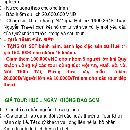
nghiệm
- Nước uống theo chương trình
- Bảo hiểm du lịch 20.000.000 VNĐ
- Chăm sóc khách hàng 24/7 qua Hotline: 1900 8648. Tuấn
Nguyễn Travel cam kết hỗ trợ tư vấn và xử lý mọi yêu cầu
của Quý khách trước- trong và sau tour.
⭐
QUÀ TẶNG ĐẶC BIỆT:
- TẶNG 01 SET bánh nậm, bánh lọc đặc sản xứ Huế trị
giá 150.000Đ cho nhóm 15 khách.
-
Giảm thêm 100.000VNĐ cho nhóm 5 người lớn khi Quý
khách đăng ký các tour cùng lúc: Hội An, Huế, Bà Nà,
Núi Thần Tài, Rừng dừa bảy mẫu,.. (giảm
20.000Đ/Người lớn và 10.000Đ/Trẻ em cho các tour tiếp
theo).
GIÁ TOUR HUẾ 1 NGÀY KHÔNG BAO GỒM:
- Chi phí cá nhân ngoài chương trình​
- Giá tour chỉ áp dụng đối với các ngày thường. Tour Khởi
hành dịp Lễ, Tết quý khách vui lòng liên hệ lại bộ phận
Kinh doanh để biết thêm chi tiết.