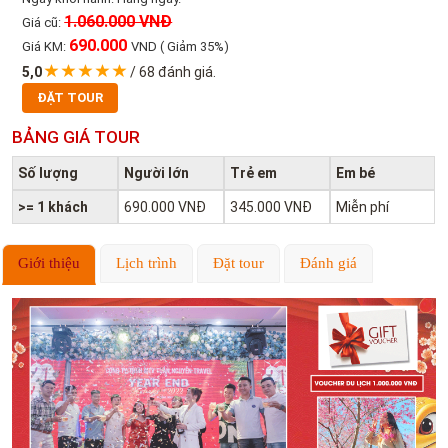
1.060.000 VNĐ
Giá cũ:
690.000
Giá KM:
VND
( Giảm 35%)
5,0
/
68
đánh giá.
ĐẶT TOUR
BẢNG GIÁ TOUR
Số lượng
Người lớn
Trẻ em
Em bé
>= 1 khách
690.000 VNĐ
345.000 VNĐ
Miễn phí
Giới thiệu
Lịch trình
Đặt tour
Đánh giá