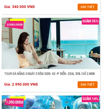
Giá: 340.000 VNĐ
CHI TIẾT
GIẢM 35%
CHI TIẾT
ĐẶT TOUR
TOUR ĐÀ NẴNG 3 NGÀY 2 ĐÊM 2026- KS 4* BIỂN- DEAL 35% CHỈ 2.990K
Giá: 2.990.000 VNĐ
CHI TIẾT
GIẢM 14%
CHI TIẾT