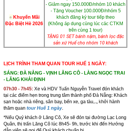
- Giảm ngay 150.000Đ/nhóm 10 khách
- Tặng Voucher 100.000Đ/nhóm 5
⭐
Khuyến Mãi
khách đăng ký tour tiếp theo
Đặc Biệt Hè 2026
(Không áp dụng cùng lúc các CTKM
trên cùng 1 tour)
TẶNG 01 SET bánh nậm, bánh lọc đặc
sản xứ Huế cho nhóm 10 khách
LỊCH TRÌNH THAM QUAN TOUR HUẾ 1 NGÀY:
SÁNG: ĐÀ NẴNG - VỊNH LĂNG CÔ - LÀNG NGỌC TRAI
- LĂNG KHẢI ĐỊNH
07h30 - 7h45:
Xe và HDV Tuấn Nguyễn Travel đón khách
tại các điểm hẹn trong trung tâm thành phố Đà Nẵng:
Khách
,
k
sạn
hoặc n
hà riêng,
sân bay, bến xe, ga tàu,.
.
hởi hành
thăm quan
tour Huế 1 ngày
​​​​.
*Nếu Quý khách ở Lăng Cô, Xe sẽ đón tại đường Lạc Long
Quân, thị trấn Lăng Cô lúc 8h45- 9h, trước khi đến Hướng
dẫn viên sẽ gọi để Quý khách chuẩn bị.