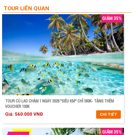
TOUR LIÊN QUAN
GIẢM 35%
TOUR CÙ LAO CHÀM 1 NGÀY 2026 "SIÊU KM" CHỈ 560K- TẶNG THÊM
VOUCHER 100K
Giá: 560.000 VNĐ
CHI TIẾT
GIẢM 35%