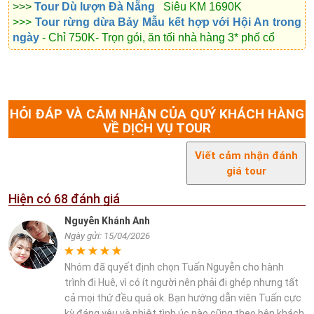
>>>
T
our Dù lượn Đà Nẵng
Siêu KM 1690K
>>>
Tour rừng dừa Bảy Mẫu kết hợp với Hội An trong
ngày
- Chỉ 750K- Trọn gói, ăn tối nhà hàng 3* phố cổ
HỎI ĐÁP VÀ CẢM NHẬN CỦA QUÝ KHÁCH HÀNG
VỀ DỊCH VỤ TOUR
Viết cảm nhận đánh
giá tour
Hiện có
68
đánh giá
Nguyễn Khánh Anh
Ngày gửi: 15/04/2026
Nhóm đã quyết định chọn Tuấn Nguyễn cho hành
trình đi Huê, vì có ít người nên phải đi ghép nhưng tất
cả mọi thứ đều quá ok. Bạn hướng dẫn viên Tuấn cực
kỳ đáng yêu và nhiệt tình,úc nào cũng theo bên khách