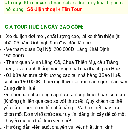
- Lưu ý:
Khi chuyển khoản đặt cọc tour quý khách ghi rõ
nội dung:
Số điện thoại + Tên Tour
GIÁ TOUR HUẾ 1 NGÀY BAO GỒM:
- Xe du lịch đời mới, chất lượng cao, lái xe thân thiện (ít
nhất 05 năm kinh nghiệm)
đưa đón tận nơi
- Vé tham quan Đại Nội 200.000Đ, Lăng Khải Định
150.000Đ
- Tham quan Vịnh Lăng Cô, Chùa Thiên Mụ, cầu Tràng
Tiền,.. các danh thắng nổi tiếng nhất của thành phố Huế.
- 01 bữa ăn trưa chất lượng cao tại nhà hàng 3Sao Huế,
suất ăn 150.000Đ- Thưởng thức các món ăn ngon, đặc sản
Cung đình Huế.
Để đảm bảo nhà cung cấp đưa ra đúng tiêu chuẩn suất ăn
(Không ghi lên quá cao so với thực tế), Quý khách có thể
yêu cầu: Thực đơn, tên nhà hàng,.. Và hơn hết, hãy lựa
chọn một Đơn vị tổ chức tour uy tín, đáng tin cậy để có một
chuyến du lịch thật trọn vẹn nhé!
- Hướng dẫn viên suốt chuyến vui vẻ, nhiệt tình, kinh