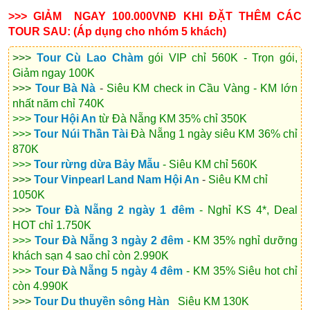
>>> GIẢM NGAY 100.000VNĐ KHI ĐẶT THÊM CÁC
TOUR SAU: (Áp dụng cho nhóm 5 khách)
>>>
Tour Cù Lao Chàm
gói VIP chỉ 560K - Trọn gói,
Giảm ngay 100K
>>>
Tour Bà Nà
-
Siêu KM check in Cầu Vàng - KM lớn
nhất năm chỉ 740K
>>>
Tour Hội An
từ Đà Nẵng KM 35% chỉ 350K
>>>
Tour Núi Thần Tài
Đà Nẵng 1 ngày siêu KM 36% chỉ
870K
>>>
Tour rừng dừa Bảy Mẫu
- Siêu KM chỉ 560K
>>>
Tour Vinpearl Land Nam Hội An
-
Siêu KM chỉ
1050K
>>>
Tour Đà Nẵng 2 ngày 1 đêm
- Nghỉ KS 4*, Deal
HOT chỉ 1.750K
>>>
Tour Đà Nẵng 3 ngày 2 đêm
- KM 35% n
ghỉ dưỡng
khách sạn 4 sao chỉ
còn 2.990K
>>>
Tour Đà Nẵng 5 ngày 4 đêm
- KM 35% Siêu hot chỉ
còn 4.990K
>>>
Tour Du thuyền sông Hàn
Siêu KM 130K