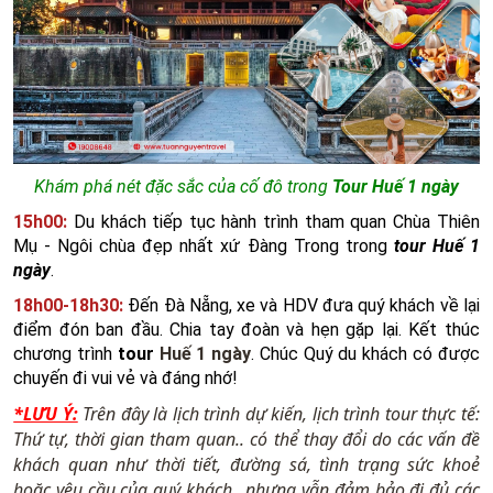
Khám phá nét đặc sắc của cố đô trong
Tour Huế 1 ngày
15h00:
Du khách tiếp tục hành trình tham quan Chùa Thiên
Mụ - Ngôi chùa đẹp nhất xứ Đàng Trong trong
tour Huế 1
ngày
.
18h00-18h30:
Đến Đà Nẵng, xe và HDV đưa quý khách về lại
điểm đón ban đầu. Chia tay đoàn và hẹn gặp lại. Kết thúc
chương trình
tour
Huế 1 ngày
. Chúc Quý du khách có được
chuyến đi vui vẻ và đáng nhớ!
*LƯU Ý:
Trên đây là lịch trình dự kiến, lịch trình tour thực tế:
Thứ tự, thời gian tham quan.. có thể thay đổi do các vấn đề
khách quan như thời tiết, đường sá, tình trạng sức khoẻ
hoặc yêu cầu của quý khách.. nhưng vẫn đảm bảo đi đủ các