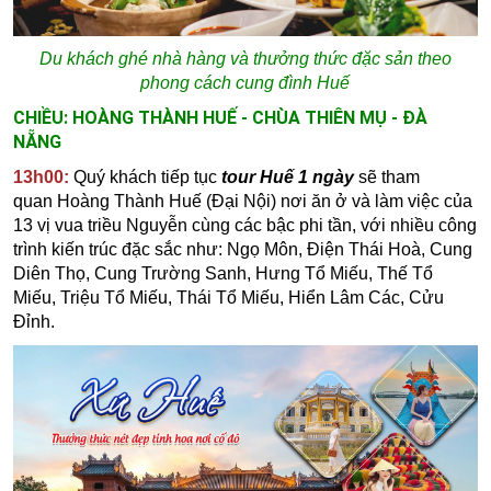
Du khách ghé nhà hàng và thưởng thức đặc sản theo
phong cách cung đình Huế
CHIỀU: HOÀNG THÀNH HUẾ - CHÙA THIÊN MỤ - ĐÀ
NẴNG
13h00:
Quý khách tiếp tục
tour Huế 1 ngày
sẽ tham
quan Hoàng Thành Huế (Đại Nội) nơi ăn ở và làm việc của
13 vị vua triều Nguyễn cùng các bậc phi tần, với nhiều công
trình kiến trúc đặc sắc như:
Ngọ Môn,
Điện Thái Hoà,
Cung
Diên Thọ,
Cung Trường Sanh,
Hưng Tổ Miếu,
Thế Tổ
Miếu,
Triệu Tổ Miếu,
Thái Tổ Miếu,
Hiển Lâm Các,
Cửu
Đỉnh.