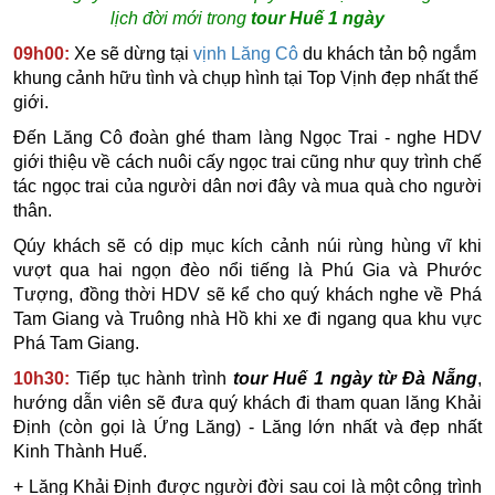
lịch đời mới trong
tour Huế 1 ngày
09h00:
Xe sẽ dừng tại
vịnh Lăng Cô
du khách tản bộ ngắm
khung cảnh hữu tình và chụp hình tại Top Vịnh đẹp nhất thế
giới.
Đến Lăng Cô đoàn ghé tham làng Ngọc Trai - nghe HDV
giới thiệu về cách nuôi cấy ngọc trai cũng như quy trình chế
tác ngọc trai của người dân nơi đây và mua quà cho người
thân.
Qúy khách sẽ có dịp mục kích cảnh núi rùng hùng vĩ khi
vượt qua hai ngọn đèo nổi tiếng là Phú Gia và Phước
Tượng, đồng thời HDV sẽ kể cho quý khách nghe về Phá
Tam Giang và Truông nhà Hồ khi xe đi ngang qua khu vực
Phá Tam Giang.
10h30:
Tiếp tục hành trình
tour Huế 1 ngày từ Đà Nẵng
,
hướng dẫn viên sẽ đưa quý khách đi tham quan
lăng Khải
Định
(còn gọi là Ứng Lăng) -
Lăng lớn nhất và đẹp nhất
Kinh Thành Huế.
+ Lăng Khải Định được người đời sau coi là một công trình