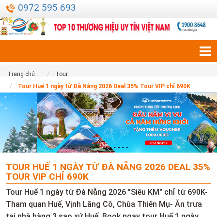
0972 595 693
Trang chủ
Tour
Tour Huế 1 ngày từ Đà Nẵng 2026 Deal 35% Tour VIP chỉ 690K
TOUR HUẾ 1 NGÀY TỪ ĐÀ NẴNG 2026 DEAL 35%
TOUR VIP CHỈ 690K
Tour Huế 1 ngày từ Đà Nẵng 2026 "Siêu KM" chỉ từ 690K-
Tham quan Huế, Vịnh Lăng Cô, Chùa Thiên Mụ- Ăn trưa
tại nhà hàng 3 sao xứ Huế. Book ngay tour Huế 1 ngày