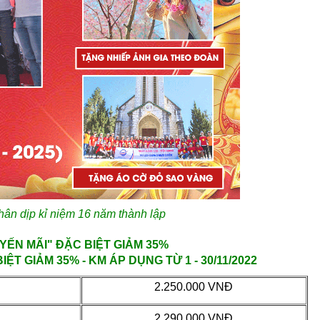
ân dịp kỉ niệm 16 năm thành lập
YẾN MÃI" ĐẶC BIỆT GIẢM 35%
IỆT GIẢM 35% -
KM ÁP DỤNG TỪ 1 - 30/11/2022
2.250.000 VNĐ
2.290.000 VNĐ