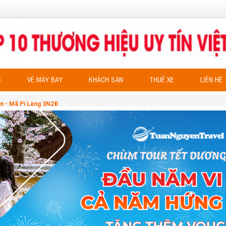
C
VÉ MÁY BAY
KHÁCH SẠN
THUÊ XE
LIÊN HỆ
ăn - Mã Pì Lèng 3N2Đ