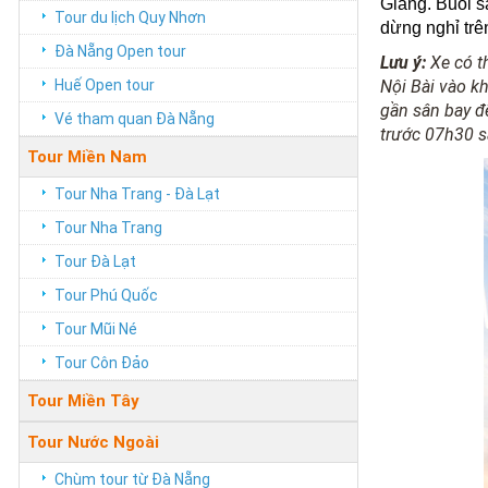
Giang. Buổi s
Tour du lịch Quy Nhơn
dừng nghỉ trê
Đà Nẵng Open tour
Lưu ý:
Xe có t
Huế Open tour
Nội Bài vào 
gần sân bay để
Vé tham quan Đà Nẵng
trước 07h30 s
Tour Miền Nam
Tour Nha Trang - Đà Lạt
Tour Nha Trang
Tour Đà Lạt
Tour Phú Quốc
Tour Mũi Né
Tour Côn Đảo
Tour Miền Tây
Tour Nước Ngoài
Chùm tour từ Đà Nẵng