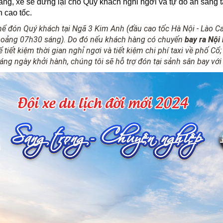
áng, xe sẽ dừng lại cho Quý khách nghỉ ngơi và tự do ăn sáng 
n cao tốc.
hể đón Quý khách tại Ngã 3 Kim Anh (đầu cao tốc Hà Nội - Lào Ca
khoảng 07h30 sáng). Do đó nếu khách hàng
có chuyến
bay ra Nội
 tiết kiệm thời gian nghỉ ngơi và tiết kiệm chi phí taxi về phố 
áng ngày khởi hành, chúng tôi sẽ hỗ trợ đón tại sảnh sân bay v