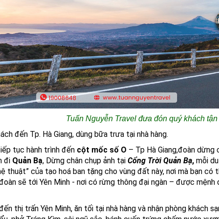
Tuấn Nguyễn Travel đưa đón quý khách tận 
ách đến Tp. Hà Giang, dùng bữa trưa tại nhà hàng.
iếp tục hành trình đến
cột mốc số O
– Tp Hà Giang,đoàn dừng ch
h đi
Quản Bạ
, Dừng chân chụp ảnh tại
Cổng Trời Quản Bạ
,
mỗi du
ệ thuật” của tạo hoá ban tặng cho vùng đất này, nơi mà bạn có 
 đoàn sẽ tới Yên Minh - nơi có rừng thông đại ngàn – được mệnh 
ến thị trấn Yên Minh, ăn tối tại nhà hàng và nhận phòng khách sạ