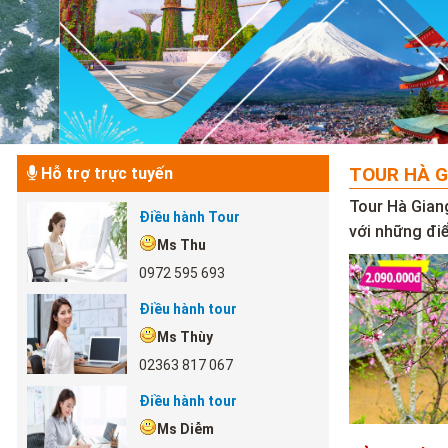
TOUR HÀ G
Hỗ trợ trực tuyến
Tour Hà Gian
Điều hành Tour
với những đi
Ms Thu
0972 595 693
Điều hành tour
Ms Thùy
02363 817 067
Điều hành tour
Ms Diễm