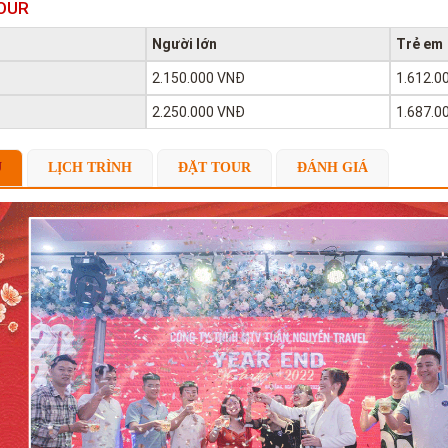
OUR
Người lớn
Trẻ em
2.150.000 VNĐ
1.612.0
2.250.000 VNĐ
1.687.0
U
LỊCH TRÌNH
ĐẶT TOUR
ĐÁNH GIÁ