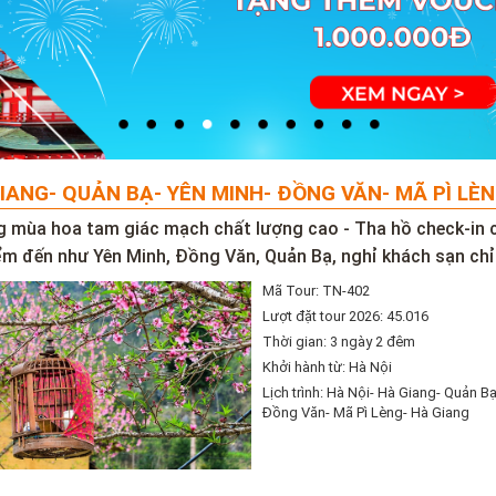
IANG- QUẢN BẠ- YÊN MINH- ĐỒNG VĂN- MÃ PÌ LÈ
g mùa hoa tam giác mạch chất lượng cao - Tha hồ check-in
ểm đến như Yên Minh, Đồng Văn, Quản Bạ, nghỉ khách sạn chỉ
Mã Tour: TN-402
Lượt đặt tour 2026: 45.016
Thời gian: 3 ngày 2 đêm
Khởi hành từ: Hà Nội
Lịch trình: Hà Nội- Hà Giang- Quản B
Đồng Văn- Mã Pì Lèng- Hà Giang