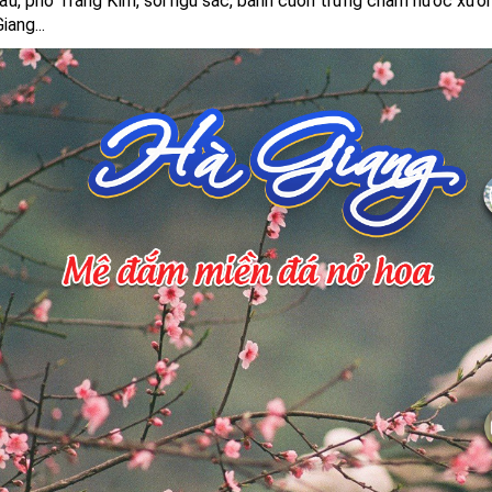
tẩu, phở Tráng Kìm, sôi ngũ sắc, bánh cuốn trứng chấm nước xươ
iang...