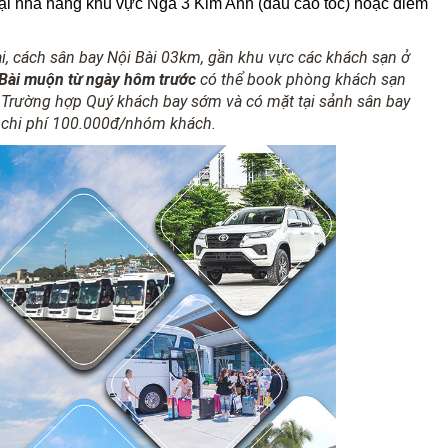
tại nhà hàng khu vực Ngã 3 Kim Anh (đầu cao tốc) hoặc điểm
i, cách sân bay Nội Bài 03km, gần khu vực các khách sạn ở
 Bài muộn
từ ngày hôm trước
có thể book phòng khách sạn
Cổ; Trường hợp Quý khách bay sớm và có mặt tại sảnh sân bay
ới chi phí 100.000đ/nhóm khách.