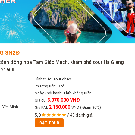
NG 3N2Đ
 cánh đồng hoa Tam Giác Mạch, khám phá tour Hà Giang
 2150K.
Hình thức: Tour ghép
Phương tiện: Ô tô
Ngày khởi hành: Thứ 6 hàng tuần
3.070.000 VNĐ
Giá cũ:
2.150.000
ạ- Yên Minh-
Giá KM:
VND
( Giảm 30%)
5,0
/
45
đánh giá.
ĐẶT TOUR