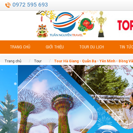
0972 595 693
TRANG CHỦ
GIỚI THIỆU
TOUR DU LỊCH
TIN TỨ
Trang chủ
Tour
Tour Hà Giang - Quản Bạ - Yên Minh - Đồng V