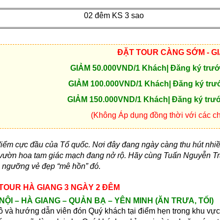
02 đêm KS 3 sao
ĐẶT TOUR CÀNG SỚM - G
GIẢM 50.000VND/1 Khách| Đăng ký trước
GIẢM 100.000VND/1 Khách| Đăng ký trước
GIẢM 150.000VND/1 Khách| Đăng ký trước
(Không Áp dụng đồng thời với các c
điểm cực đầu của Tổ quốc. Nơi đây đang ngày càng thu hút nhiều
vườn hoa tam giác mạch đang nở rộ. Hãy cùng Tuấn Nguyễn Tra
m ngưỡng vẻ đẹp “mê hồn” đó.
 TOUR HÀ GIANG 3 NGÀY 2 ĐÊM
NỘI – HÀ GIANG – QUẢN BẠ – YÊN MINH (ĂN TRƯA, TỐI)
tô và hướng dẫn viên đón Quý khách tại điểm hẹn trong khu vực