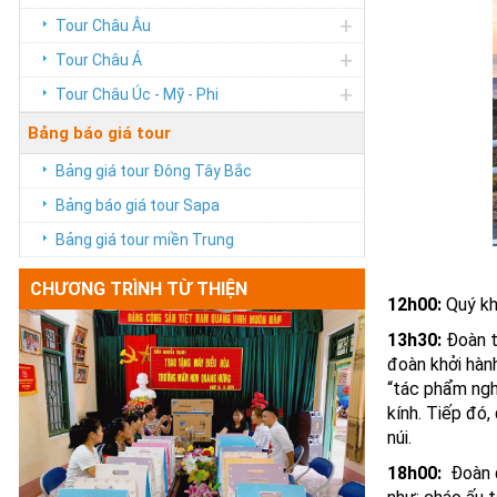
+
Tour Châu Âu
+
Tour Châu Á
+
Tour Châu Úc - Mỹ - Phi
Bảng báo giá tour
Bảng giá tour Đông Tây Bắc
Bảng báo giá tour Sapa
Bảng giá tour miền Trung
CHƯƠNG TRÌNH TỪ THIỆN
12h00:
Quý kh
13h30:
Đoàn t
đoàn khởi hàn
“tác phẩm ngh
kính. Tiếp đó,
núi.
18h
0
0:
Đoàn đ