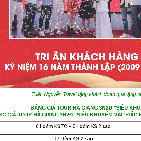
Tuấn Nguyễn Travel tặng khách đoàn quà tặng nh
BẢNG GIÁ TOUR HÀ GIANG 3N2Đ "SIÊU KHU
G GIÁ TOUR HÀ GIANG 3N2Đ "SIÊU KHUYẾN MÃI" ĐẶC B
01 đêm KSTC + 01 đêm KS 2 sao
02 Đêm KS 2 sao