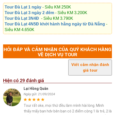
Tour Đà Lạt 1 ngày
- Siêu KM 250K
Tour Đà Lạt 3 ngày 2 đêm
- Siêu KM 3.200K
Tour Đà Lạt 3N4Đ
- Siêu KM 3.790K
Tour Đà Lạt 4N5Đ khởi hành hằng ngày từ Đà Nẵng
-
Siêu KM 4.650K
HỎI ĐÁP VÀ CẢM NHẬN CỦA QUÝ KHÁCH HÀNG
VỀ DỊCH VỤ TOUR
Viết cảm nhận đánh
giá tour
Hiện có
29
đánh giá
Lại Hồng Quân
Ngày gửi: 21/09/2024
Tour rất oke, mọi thứ đều làm mình hài lòng. Mình
thấy mấy bạn hdv bên bạn có 2 điểm cộng 1 là trẻ, 2 là