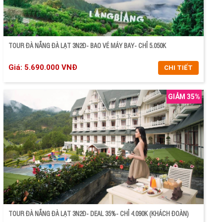
TOUR ĐÀ NẴNG ĐÀ LẠT 3N2Đ- BAO VÉ MÁY BAY- CHỈ 5.050K
Giá: 5.690.000 VNĐ
CHI TIẾT
GIẢM 35%
CHI TIẾT
ĐẶT TOUR
TOUR ĐÀ NẴNG ĐÀ LẠT 3N2Đ- DEAL 35%- CHỈ 4.090K (KHÁCH ĐOÀN)