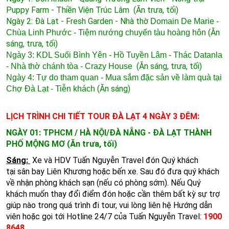
Puppy Farm -
Thiền Viện Trúc Lâm (Ăn trưa, tối)
Ngày 2: Đà Lạt - Fresh Garden - Nhà thờ
Domain De Marie -
(Ăn
Chùa Linh Phước - Tiệm nướng chuyến tàu hoàng hôn
sáng, trưa, tối)
Ngày 3: KDL Suối Bình Yên - Hồ Tuyền Lâm - Thác Datanla
(Ăn sáng,
trưa, tối)
- Nhà thờ chánh tòa - Crazy House
Ngày 4: Tự do tham quan - Mua sắm đặc sản về làm quà tại
(Ăn sáng
)
Chợ Đà Lạt - Tiễn khách
LỊCH TRÌNH CHI TIẾT TOUR ĐÀ LẠT 4 NGÀY 3 ĐÊM:
NGÀY
01:
TPHCM / HÀ NỘI/ĐÀ NẴNG - ĐÀ LẠT THÀNH
PHỐ MỘNG MƠ (Ăn trưa, tối)
Sáng:
Xe và HDV Tuấn Nguyễn Travel đón Quý khách
tại sân bay Liên Khương hoặc bến xe. Sau đó đưa quý khách
về nhận phòng khách sạn (nếu có phòng sớm). Nếu Quý
khách muốn thay đổi điểm đón hoặc cần thêm bất kỳ sự trợ
giúp nào trong quá trình đi tour, vui lòng liên hệ Hướng dẫn
viên hoặc gọi tới Hotline 24/7 của Tuấn Nguyễn Travel:
1900
8648
.