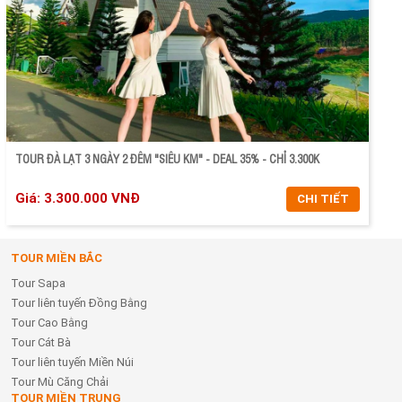
TOUR ĐÀ LẠT 3 NGÀY 2 ĐÊM "SIÊU KM" - DEAL 35% - CHỈ 3.300K
Giá: 3.300.000 VNĐ
CHI TIẾT
TOUR MIỀN BẮC
CHI TIẾT
Tour Sapa
ĐẶT TOUR
Tour liên tuyến Đồng Bằng
Tour Cao Bằng
Tour Cát Bà
Tour liên tuyến Miền Núi
Tour Mù Căng Chải
TOUR MIỀN TRUNG