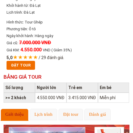
Khởi hành từ: Đà Lạt
Lịch trình: Đà Lạt
Hình thức: Tour Ghép
Phương tiện: Ô tô
Ngày khởi hành: Hàng ngày
7.000.000 VNĐ
Giá cũ:
4.550.000
Giá KM:
VND
( Giảm 35%)
5,0
/
29
đánh giá.
ĐẶT TOUR
BẢNG GIÁ TOUR
Số lượng
Người lớn
Trẻ em
Em bé
>= 2 khách
4.550.000 VNĐ
3.415.000 VNĐ
Miễn phí
Giới thiệu
Lịch trình
Đặt tour
Đánh giá