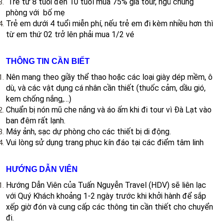
Trẻ từ 8 tuôi đến 10 tuổi mua 75% giá tour, ngủ chung
phòng với bố mẹ
Trẻ em dưới 4 tuổi miễn phí, nếu trẻ em đi kèm nhiều hơn thì
từ em thứ 02 trở lên phải mua 1/2 vé
THÔNG TIN CẦN BIẾT
Nên mang theo giầy thể thao hoặc các loại giày dép mềm, ô
dù, và các vật dụng cá nhân cần thiết (thuốc cảm, dầu gió,
kem chống nắng,…)
Chuẩn bị nón mũ che nắng và áo ấm khi đi tour vì Đà Lạt vào
ban đêm rất lạnh.
Máy ảnh, sạc dự phòng cho các thiết bị di động.
Vui lòng sử dụng trang phục kín đáo tại các điểm tâm linh​​
HƯỚNG DẪN VIÊN
Hướng Dẫn Viên của Tuấn Nguyễn Travel (HDV) sẽ liên lạc
với Quý Khách khoảng 1-2 ngày trước khi khởi hành để sắp
xếp giờ đón và cung cấp các thông tin cần thiết cho chuyển
đi.