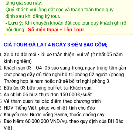
tăng giá sau này:
Quý khách vui lòng
đặt cọc và thanh toán theo quy
định
sau khi đăng ký tour.
- Lưu ý:
Khi chuyển khoản đặt cọc tour quý khách ghi rõ
nội dung:
Số điện thoại + Tên Tour
BAO GỒM;
GIÁ TOUR ĐÀ LẠT 4 NGÀY 3 ĐÊM
Xe ô tô đời mới - l
ái xe thân thiện, vui vẻ (ít nhất 05 năm
kinh nghiệm)
Khách sạn 03 - 04 -05 sao sang trọng, ngay trung tâm gần
chợ phòng đầy đủ tiện nghi bố trí phòng 02 người /phòng.
Trường hợp lẻ nam hoặc nữ sẽ bố trí nghỉ phòng 3.
Bữa ăn: 03 bữa sáng buffet tại Khách sạn.
Ăn chính 06 bữa thực đơn 150.000Đ/suất.
Vé tham quan: tại các điểm theo chương trình.
HDV Tiếng Việt phục vụ nhiệt tình chu đáo
Khuyến mại: Nước uống Sanna, thuốc chống say.
Bảo hiểm: 60.000.000 VND/vụ, theo quy định của BH Bảo
Việt