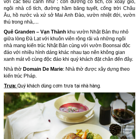
với các tiểu cảnh như : con đường cổ tích, cối xoay gió,
ngôi nhà cổ tích, đường hầm băng tuyết, cổng trời Châu
Âu, hồ nước và xứ sở Mai Anh Đào, vườn nhiệt đới, vườn
thú trong nhà,…
Quê Granden – Vạn Thành
khu vườn Nhật Bản thu nhỏ
giữa lòng Đà Lạt với khuôn viên rộng rãi và những ngôi
nhà mang kiến trúc Nhật Bản cùng với vườn Boonsai độc
đáo với nhiều hình dáng khác nhau tạo nên không gian
xanh mát vô cùng độc đáo khi quý khách đặt chân đến đây.
Nhà thờ
Domain De Marie
: Nhà thờ được xây dựng theo
kiến trúc Pháp.
Trưa:
Quý khách dùng cơm trưa tại nhà hàng.