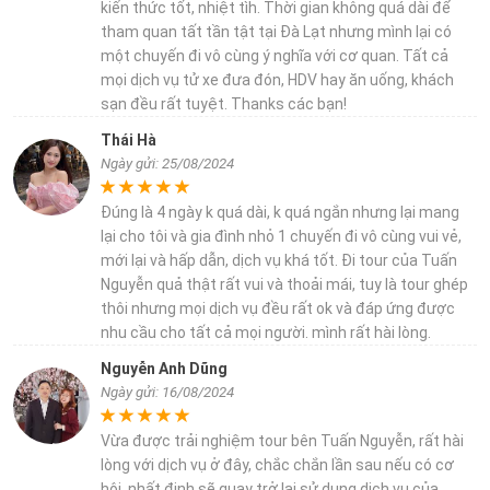
kiến thức tốt, nhiệt tìh. Thời gian không quá dài để
tham quan tất tần tật tại Đà Lạt nhưng mình lại có
một chuyến đi vô cùng ý nghĩa với cơ quan. Tất cả
mọi dịch vụ tử xe đưa đón, HDV hay ăn uống, khách
sạn đều rất tuyệt. Thanks các bạn!
Thái Hà
Ngày gửi: 25/08/2024
Đúng là 4 ngày k quá dài, k quá ngắn nhưng lại mang
lại cho tôi và gia đình nhỏ 1 chuyến đi vô cùng vui vẻ,
mới lại và hấp dẫn, dịch vụ khá tốt. Đi tour của Tuấn
Nguyễn quả thật rất vui và thoải mái, tuy là tour ghép
thôi nhưng mọi dịch vụ đều rất ok và đáp ứng được
nhu cầu cho tất cả mọi người. mình rất hài lòng.
Nguyễn Anh Dũng
Ngày gửi: 16/08/2024
Vừa được trải nghiệm tour bên Tuấn Nguyễn, rất hài
lòng với dịch vụ ở đây, chắc chắn lần sau nếu có cơ
hội, nhất định sẽ quay trở lại sử dụng dịch vụ của