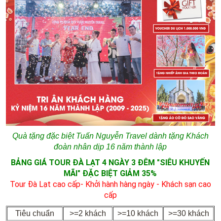
Quà tặng đặc biệt Tuấn Nguyễn Travel dành tặng Khách
đoàn nhân dịp 16 năm thành lập
BẢNG GIÁ TOUR ĐÀ LẠT 4 NGÀY 3 ĐÊM "SIÊU KHUYẾN
MÃI" ĐẶC BIỆT GIẢM 35%
Tour Đà Lạt cao cấp- Khởi hành hàng ngày - Khách sạn cao
cấp
Tiêu chuẩn
>=2 khách
>=10 khách
>=30 khách