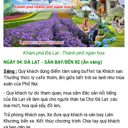
Khám phá Đà Lạt - Thành phố ngàn hoa
NGÀY 04: ĐÀ LẠT - SÂN BAY/BẾN XE (Ăn sáng)
Sáng :
Quý khách dùng điểm tâm sáng buffet tại Khách sạn.
Thưởng thức ly cafe thơm, ấm giữa tiết trời se lạnh như mùa
xuân của Phố Núi.
- Quý khách tự do tham quan, m
ua sắm đặc sản nổi tiếng
của Đà Lạt về làm quà cho người thân tại Chợ Đà Lạt: các
loại mứt, hoa quả sấy, đồ len,..
Trả phòng Khách sạn, Xe đưa quý khách ra sân bay Liên
Khương, bến xe. Kết thúc chương trình. Chia tay quý khách
và hẹn gặp lại.