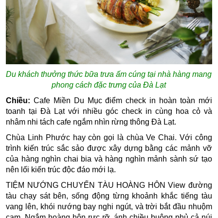
Du khách thưởng thức bữa trưa ấm cúng tại nhà hàng mang
phong cách đặc trưng của Đà Lạt
Chiều:
Cafe Miền Du Mục
điểm check in hoàn toàn mới
toanh tại Đà Lạt với nhiều góc check in cùng hoa cỏ và
nhâm nhi tách cafe ngắm nhìn rừng thông Đà Lạt.
Chùa Linh Phước
hay còn gọi là chùa Ve Chai. Với công
trình kiến trúc sắc sảo được xây dựng bằng các mảnh vỡ
của hàng nghìn chai bia và hàng nghìn mảnh sành sứ tạo
nên lối kiến trúc độc đáo mới lạ.
TIỆM NƯỚNG CHUYẾN TÀU HOÀNG HÔN
View đường
tàu chạy sát bên, sống động từng khoảnh khắc tiếng tàu
vang lên, khói nướng bay nghi ngút, và trời bắt đầu nhuộm
cam, Ngắm hoàng hôn rực rỡ, ánh chiều buông phủ cả núi