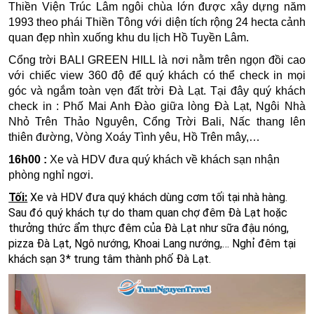
Thiền Viện Trúc Lâm
ngôi chùa lớn được xây dựng năm
1993 theo phái Thiền Tông với diện tích rộng 24 hecta cảnh
quan đẹp nhìn xuống khu du lịch Hồ Tuyền Lâm.
Cổng trời BALI GREEN HILL
là nơi nằm trên ngọn đồi cao
với chiếc view 360 độ để quý khách có thể check in mọi
góc và ngắm toàn vẹn đất trời Đà Lạt. Tại đây quý khách
check in : Phố Mai Anh Đào giữa lòng Đà Lạt, Ngôi Nhà
Nhỏ Trên Thảo Nguyên, Cổng Trời Bali, Nấc thang lên
thiên đường, Vòng Xoáy Tình yêu, Hồ Trên mây,…
16h00 :
Xe và HDV đưa quý khách về khách sạn nhận
phòng nghỉ ngơi.
Tối:
Xe và HDV đưa quý khách dùng cơm tối tại nhà hàng.
Sau đó quý khách tự do tham quan chợ đêm Đà Lạt hoặc
thưởng thức ẩm thực đêm của Đà Lạt như sữa đậu nóng,
pizza Đà Lạt, Ngô nướng, Khoai Lang nướng,… Nghỉ đêm tại
khách sạn 3* trung tâm thành phố Đà Lạt.