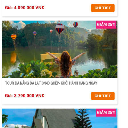
Giá: 4.090.000 VNĐ
CHI TIẾT
GIẢM 35%
CHI TIẾT
ĐẶT TOUR
TOUR ĐÀ NẴNG ĐÀ LẠT 3N4Đ GHÉP- KHỞI HÀNH HÀNG NGÀY
Giá: 3.790.000 VNĐ
CHI TIẾT
GIẢM 35%
CHI TIẾT
ĐẶT TOUR