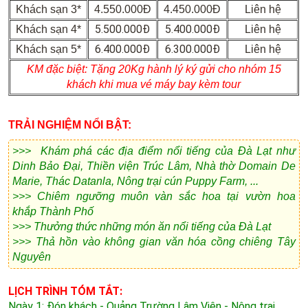
Khách sạn 3*
4.550.000Đ
4.450.000Đ
Liên hệ
5.500.000Đ
5.400.000Đ
Khách sạn 4*
Liên hệ
6.400.000Đ
6.300.000Đ
Khách sạn 5*
Liên hệ
KM đặc biệt:
Tặng 20Kg hành lý ký gửi cho nhóm 15
khách khi mua vé máy bay kèm tour
TRẢI NGHIỆM NỔI BẬT:
>>>
Khám phá các địa điểm nổi tiếng của Đà Lạt như
Dinh Bảo Đại, Thiền viện Trúc Lâm, Nhà thờ Domain De
Marie, Thác Datanla, Nông trại cún Puppy Farm, ...
>>>
Chiêm ngưỡng muôn vàn sắc hoa tại vườn hoa
khắp Thành Phố
>>>
Thưởng thức những món ăn nổi tiếng của Đà Lạt
>>>
Thả hồn vào không gian văn hóa cồng chiêng Tây
Nguyên
LỊCH TRÌNH TÓM TẮT:
Ngày 1: Đón khách - Quảng Trường Lâm Viên - Nông trại