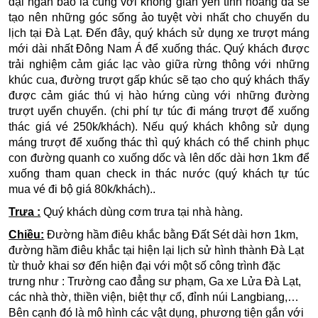
đại ngàn bao la cùng với không gian yên tĩnh hoang dã sẽ
tạo nên những góc sống ảo tuyệt vời nhất cho chuyến du
lịch tại Đà Lạt. Đến đây, quý khách sử dụng xe trượt máng
mới dài nhất Đông Nam Á để xuống thác. Quý khách được
trải nghiệm cảm giác lạc vào giữa rừng thông với những
khúc cua, đường trượt gấp khúc sẽ tạo cho quý khách thấy
được cảm giác thú vị hào hứng cùng với những đường
trượt uyển chuyển. (
chi phí tự túc đi máng trượt để xuống
thác giá vé 250k/khách
). Nếu quý khách không sử dụng
máng trượt để xuống thác thì quý khách có thể chinh phục
con đường quanh co xuống dốc và lên dốc dài hơn 1km để
xuống tham quan check in thác nước (
quý khách tự túc
mua vé đi bộ giá 80k/khách
).
.
Trưa :
Quý khách dùng cơm trưa tại nhà hàng.
Chiều:
Đường hầm điêu khắc
bằng Đất Sét dài hơn 1km,
đường hầm điêu khắc tại hiện lại lịch sử hình thành Đà Lạt
từ thuở khai sơ đến hiện đại với một số công trình đặc
trưng như : Trường cao đẳng sư phạm, Ga xe Lửa Đà Lạt,
các nhà thờ, thiền viện, biệt thự cổ, đỉnh núi Langbiang,…
Bên cạnh đó là mô hình các vật dụng, phương tiện gắn với