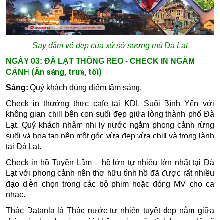
Say đắm vẻ đẹp của xứ sở sương mù Đà Lạt
NGÀY 03: ĐÀ LẠT THÔNG REO - CHECK IN NGẮM
(Ăn sáng, trưa, tối)
CẢNH
Sáng:
Quý khách dùng điểm tâm sáng.
Check in thưởng thức cafe tại
KDL Suối Bình Yên
với
không gian chill bên con suối đẹp giữa lòng thành phố Đà
Lạt. Quý khách nhâm nhi ly nước ngắm phong cảnh rừng
suối và hoa tạo nên một góc vừa đẹp vừa chill và trong lành
tại Đà Lạt.
Check in hồ Tuyền Lâm
– hồ lớn tự nhiêu lớn nhất tại Đà
Lạt với phong cảnh nên thơ hữu tình hồ đã được rất nhiều
đạo diễn chọn trong các bộ phim hoặc đóng MV cho ca
nhạc.
Thác Datanla
là
Thác nước tự nhiên tuyệt đẹp nằm giữa