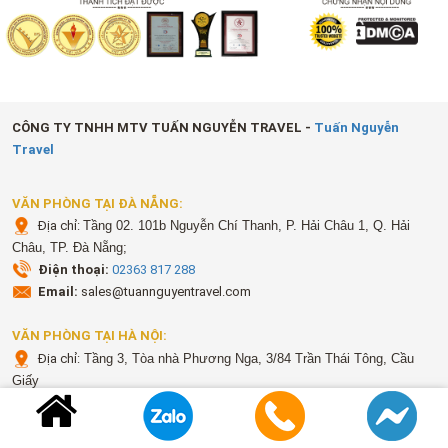
CÔNG TY TNHH MTV TUẤN NGUYỄN TRAVEL -
Tuấn Nguyễn
Travel
VĂN PHÒNG TẠI ĐÀ NẴNG:
Địa chỉ:
Tầng 02. 101b Nguyễn Chí Thanh, P. Hải Châu 1, Q. Hải
Châu, TP. Đà Nẵng;
Điện thoại:
02363 817 288
Email:
sales@tuannguyentravel.com
VĂN PHÒNG TẠI HÀ NỘI:
Địa chỉ:
Tầng 3, Tòa nhà Phương Nga, 3/84 Trần Thái Tông, Cầu
Giấy
Điện thoại:
024 666 27928
Email:
sales@tuannguyentravel.com