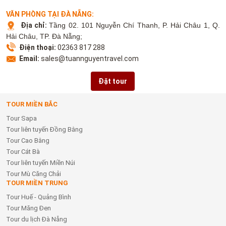
VĂN PHÒNG TẠI ĐÀ NẴNG:
Địa chỉ:
Tầng 02. 101 Nguyễn Chí Thanh, P. Hải Châu 1, Q.
Hải Châu, TP. Đà Nẵng;
Điện thoại:
02363 817 288
Email:
sales@tuannguyentravel.com
Đặt tour
TOUR MIỀN BẮC
Tour Sapa
Tour liên tuyến Đồng Bằng
Tour Cao Bằng
Tour Cát Bà
Tour liên tuyến Miền Núi
Tour Mù Căng Chải
TOUR MIỀN TRUNG
Tour Huế - Quảng Bình
Tour Măng Đen
Tour du lịch Đà Nẵng