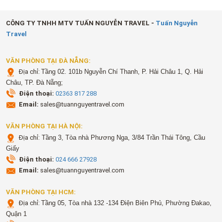
CÔNG TY TNHH MTV TUẤN NGUYỄN TRAVEL -
Tuấn Nguyễn
Travel
VĂN PHÒNG TẠI ĐÀ NẴNG:
Địa chỉ:
Tầng 02. 101b Nguyễn Chí Thanh, P. Hải Châu 1, Q. Hải
Châu, TP. Đà Nẵng;
Điện thoại:
02363 817 288
Email:
sales@tuannguyentravel.com
VĂN PHÒNG TẠI HÀ NỘI:
Địa chỉ:
Tầng 3, Tòa nhà Phương Nga, 3/84 Trần Thái Tông, Cầu
Giấy
Điện thoại:
024 666 27928
Email:
sales@tuannguyentravel.com
VĂN PHÒNG TẠI HCM:
Địa chỉ:
Tầng 05, Tòa nhà 132 -134 Điện Biên Phủ, Phường Đakao,
Quận 1