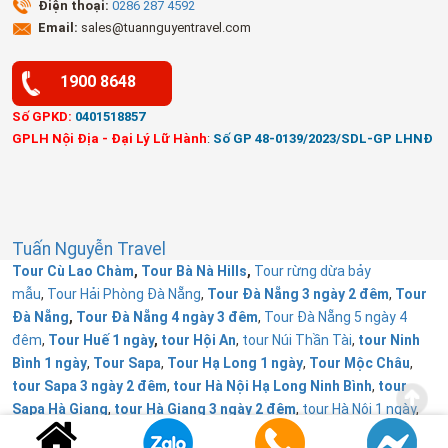
Điện thoại:
0286 287 4592
Email:
sales@tuannguyentravel.com
1900 8648
Số GPKD:
0401518857
GPLH Nội Địa - Đại Lý Lữ Hành
:
Số GP 48-0139/2023/SDL-GP LHNĐ
Tuấn Nguyễn Travel
Tour Cù Lao Chàm
,
Tour Bà Nà Hills
,
Tour rừng dừa bảy
mẫu
,
Tour Hải Phòng Đà Nẵng
,
Tour Đà Nẵng 3 ngày 2 đêm
,
Tour
Đà Nẵng
,
Tour Đà Nẵng 4 ngày 3 đêm
,
Tour Đà Nẵng 5 ngày 4
đêm
,
Tour Huế 1 ngày
,
tour Hội An
,
tour Núi Thần Tài
,
tour Ninh
Bình 1 ngày
,
Tour Sapa
,
Tour Hạ Long 1 ngày
,
Tour Mộc Châu
,
tour Sapa 3 ngày 2 đêm
,
tour Hà Nội Hạ Long Ninh Bình
,
tour
Sapa Hà Giang
,
tour Hà Giang 3 ngày 2 đêm
,
tour Hà Nội 1 ngày
,
Tour Đà Lạt 1 ngày
,
Tour Huế
,
Tuấn Nguyễn Travel từ thiện
.