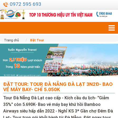
0972 595 693
Trang chủ
Đặt Tour
ĐẶT TOUR: TOUR ĐÀ NẴNG ĐÀ LẠT 3N2Đ- BAO
VÉ MÁY BAY- CHỈ 5.050K
Tour Đà Nẵng Đà Lạt cao cấp - Kích cầu du lịch- "Giảm
35%" còn 5.690K- Bao vé máy bay khứ hồi Bamboo
Airways siêu hấp dẫn 2022 - Nghỉ KS 3* Gần chợ Đêm Đà
Lạt- Tour trọn gói khởi hành từ Đà Nẵng. Đặt ngay tour