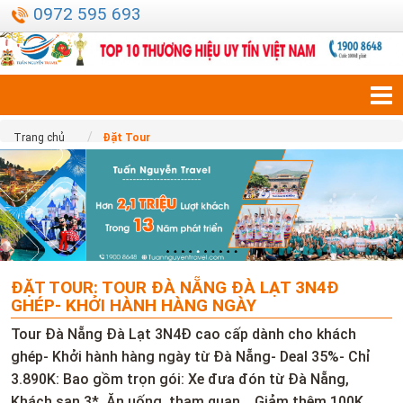
0972 595 693
Trang chủ
Đặt Tour
ĐẶT TOUR: TOUR ĐÀ NẴNG ĐÀ LẠT 3N4Đ
GHÉP- KHỞI HÀNH HÀNG NGÀY
Tour Đà Nẵng Đà Lạt 3N4Đ cao cấp dành cho khách
ghép- Khởi hành hàng ngày từ Đà Nẵng- Deal 35%- Chỉ
3.890K: Bao gồm trọn gói: Xe đưa đón từ Đà Nẵng,
Khách sạn 3*, Ăn uống, tham quan,.. Giảm thêm 100K