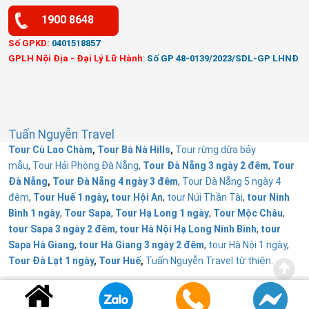
1900 8648
Số GPKD:
0401518857
GPLH Nội Địa - Đại Lý Lữ Hành
:
Số GP 48-0139/2023/SDL-GP LHNĐ
Tuấn Nguyễn Travel
Tour Cù Lao Chàm
,
Tour Bà Nà Hills
,
Tour rừng dừa bảy
mẫu
,
Tour Hải Phòng Đà Nẵng
,
Tour Đà Nẵng 3 ngày 2 đêm
,
Tour
Đà Nẵng
,
Tour Đà Nẵng 4 ngày 3 đêm
,
Tour Đà Nẵng 5 ngày 4
đêm
,
Tour Huế 1 ngày
,
tour Hội An
,
tour Núi Thần Tài
,
tour Ninh
Bình 1 ngày
,
Tour Sapa
,
Tour Hạ Long 1 ngày
,
Tour Mộc Châu
,
tour Sapa 3 ngày 2 đêm
,
tour Hà Nội Hạ Long Ninh Bình
,
tour
Sapa Hà Giang
,
tour Hà Giang 3 ngày 2 đêm
,
tour Hà Nội 1 ngày
,
Tour Đà Lạt 1 ngày
,
Tour Huế
,
Tuấn Nguyễn Travel từ thiện
.
Copyright @ 1992 - 2026 Tuấn Nguyễn Travel. All right reserved.