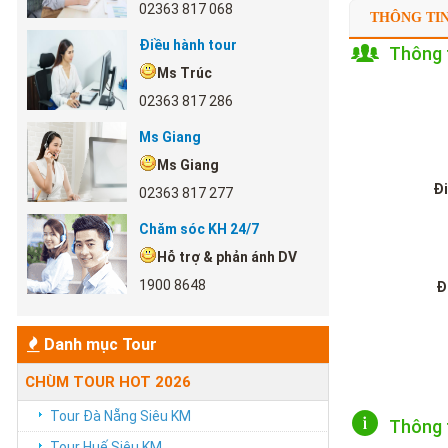
02363 817 068
THÔNG TI
Điều hành tour
Thông t
Ms Trúc
02363 817 286
Ms Giang
Ms Giang
Đi
02363 817 277
Chăm sóc KH 24/7
Hỗ trợ & phản ánh DV
1900 8648
Đ
Danh mục Tour
CHÙM TOUR HOT 2026
Tour Đà Nẵng Siêu KM
Thông 
Tour Huế Siêu KM