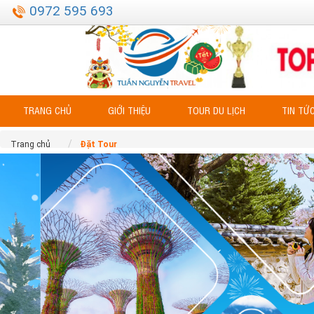
0972 595 693
TRANG CHỦ
GIỚI THIỆU
TOUR DU LỊCH
TIN TỨ
Trang chủ
Đặt Tour