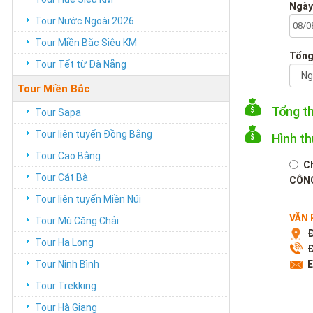
Ngày
Tour Nước Ngoài 2026
Tour Miền Bắc Siêu KM
Tổng
Tour Tết từ Đà Nẵng
Tour Miền Bắc
Tổng t
Tour Sapa
Tour liên tuyến Đồng Bằng
Hình t
Tour Cao Bằng
C
Tour Cát Bà
CÔNG
Tour liên tuyến Miền Núi
VĂN 
Tour Mù Căng Chải
Đ
Tour Hạ Long
Đ
Tour Ninh Bình
E
Tour Trekking
Tour Hà Giang