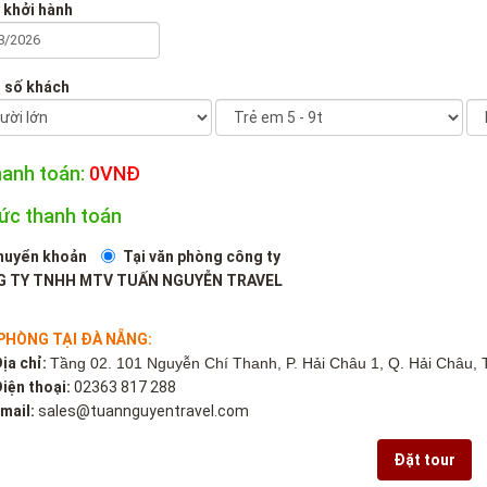
 khởi hành
 số khách
hanh toán:
0
VNĐ
hức thanh toán
huyển khoản
Tại văn phòng công ty
 TY TNHH MTV TUẤN NGUYỄN TRAVEL
PHÒNG TẠI ĐÀ NẴNG:
ịa chỉ:
Tầng 02. 101 Nguyễn Chí Thanh, P. Hải Châu 1, Q. Hải Châu, 
iện thoại:
02363 817 288
mail:
sales@tuannguyentravel.com
Đặt tour