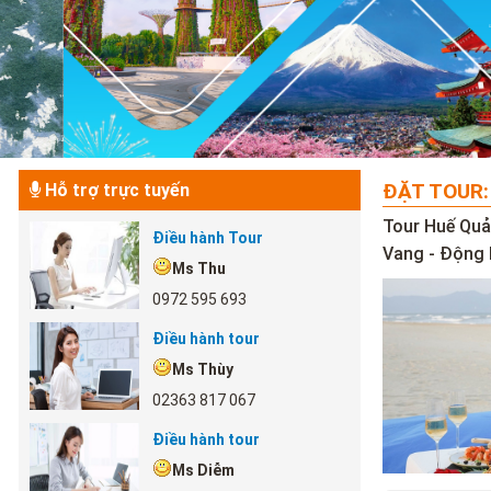
ĐẶT TOUR:
Hỗ trợ trực tuyến
Tour Huế Quả
Điều hành Tour
Vang - Động 
Ms Thu
0972 595 693
Điều hành tour
Ms Thùy
02363 817 067
Điều hành tour
Ms Diễm