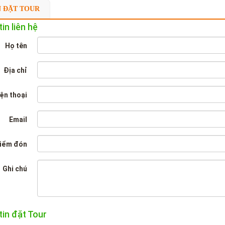
N ĐẶT TOUR
in liên hệ
Họ tên
Địa chỉ
ện thoại
Email
iểm đón
Ghi chú
tin đặt Tour