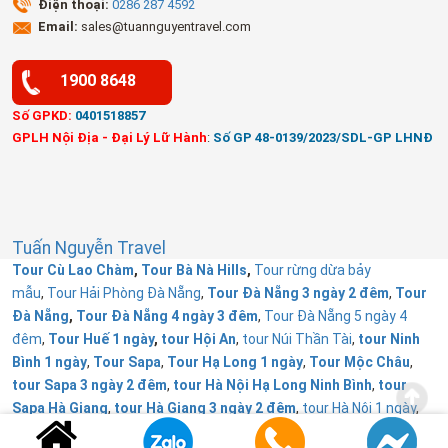
Điện thoại:
0286 287 4592
Email:
sales@tuannguyentravel.com
1900 8648
Số GPKD:
0401518857
GPLH Nội Địa - Đại Lý Lữ Hành
:
Số GP 48-0139/2023/SDL-GP LHNĐ
Tuấn Nguyễn Travel
Tour Cù Lao Chàm
,
Tour Bà Nà Hills
,
Tour rừng dừa bảy
mẫu
,
Tour Hải Phòng Đà Nẵng
,
Tour Đà Nẵng 3 ngày 2 đêm
,
Tour
Đà Nẵng
,
Tour Đà Nẵng 4 ngày 3 đêm
,
Tour Đà Nẵng 5 ngày 4
đêm
,
Tour Huế 1 ngày
,
tour Hội An
,
tour Núi Thần Tài
,
tour Ninh
Bình 1 ngày
,
Tour Sapa
,
Tour Hạ Long 1 ngày
,
Tour Mộc Châu
,
tour Sapa 3 ngày 2 đêm
,
tour Hà Nội Hạ Long Ninh Bình
,
tour
Sapa Hà Giang
,
tour Hà Giang 3 ngày 2 đêm
,
tour Hà Nội 1 ngày
,
Tour Đà Lạt 1 ngày
,
Tour Huế
,
Tuấn Nguyễn Travel từ thiện
.