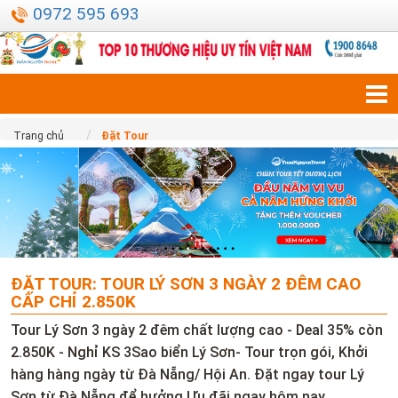
0972 595 693
Trang chủ
Đặt Tour
ĐẶT TOUR: TOUR LÝ SƠN 3 NGÀY 2 ĐÊM CAO
CẤP CHỈ 2.850K
Tour Lý Sơn 3 ngày 2 đêm chất lượng cao - Deal 35% còn
2.850K - Nghỉ KS 3Sao biển Lý Sơn- Tour trọn gói, Khởi
hàng hàng ngày từ Đà Nẵng/ Hội An. Đặt ngay tour Lý
Sơn từ Đà Nẵng để hưởng Ưu đãi ngay hôm nay.