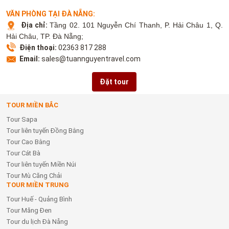
VĂN PHÒNG TẠI ĐÀ NẴNG:
Địa chỉ:
Tầng 02. 101 Nguyễn Chí Thanh, P. Hải Châu 1, Q.
Hải Châu, TP. Đà Nẵng;
Điện thoại:
02363 817 288
Email:
sales@tuannguyentravel.com
Đặt tour
TOUR MIỀN BẮC
Tour Sapa
Tour liên tuyến Đồng Bằng
Tour Cao Bằng
Tour Cát Bà
Tour liên tuyến Miền Núi
Tour Mù Căng Chải
TOUR MIỀN TRUNG
Tour Huế - Quảng Bình
Tour Măng Đen
Tour du lịch Đà Nẵng