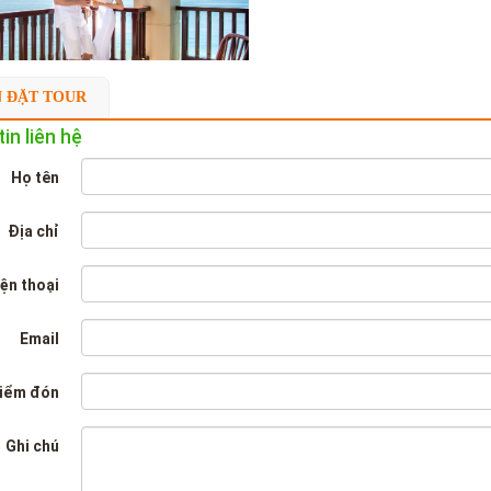
N ĐẶT TOUR
in liên hệ
Họ tên
Địa chỉ
ện thoại
Email
iểm đón
Ghi chú