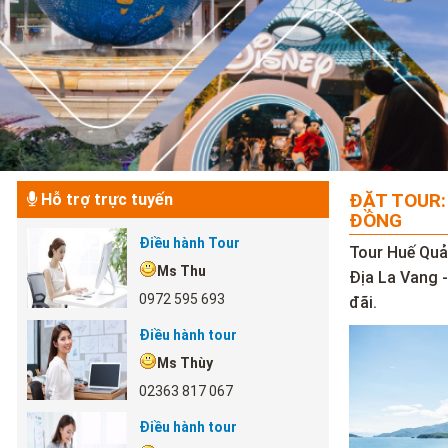
ĐẶT TOUR:
Hỗ trợ trực tuyến
ĐỒNG
Điều hành Tour
Tour Huế Quả
Ms Thu
Địa La Vang 
0972 595 693
đãi.
Điều hành tour
Ms Thùy
02363 817 067
Điều hành tour