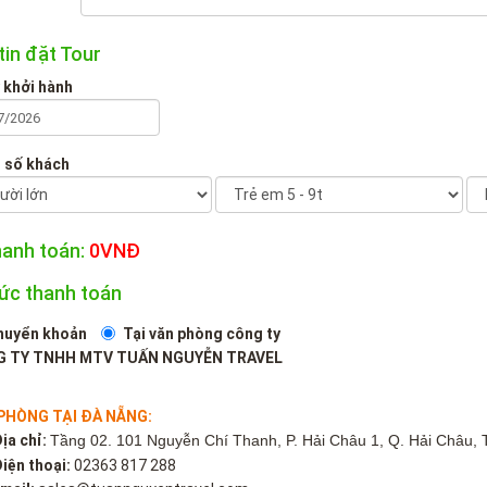
tin đặt Tour
 khởi hành
 số khách
hanh toán:
0
VNĐ
hức thanh toán
huyển khoản
Tại văn phòng công ty
 TY TNHH MTV TUẤN NGUYỄN TRAVEL
PHÒNG TẠI ĐÀ NẴNG:
ịa chỉ:
Tầng 02. 101 Nguyễn Chí Thanh, P. Hải Châu 1, Q. Hải Châu, 
iện thoại:
02363 817 288