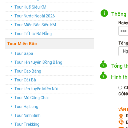
Tour Huế Siêu KM
Thông 
Tour Nước Ngoài 2026
Ngày
Tour Miền Bắc Siêu KM
Tour Tết từ Đà Nẵng
Tổng
Tour Miền Bắc
Tour Sapa
Tour liên tuyến Đồng Bằng
Tổng t
Tour Cao Bằng
Hình t
Tour Cát Bà
C
Tour liên tuyến Miền Núi
CÔNG
Tour Mù Căng Chải
Tour Hạ Long
VĂN 
Tour Ninh Bình
Đ
Đ
Tour Trekking