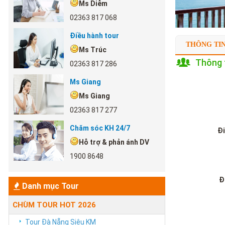
Ms Diễm
02363 817 068
Điều hành tour
THÔNG TI
Ms Trúc
Thông t
02363 817 286
Ms Giang
Ms Giang
02363 817 277
Chăm sóc KH 24/7
Đi
Hỗ trợ & phản ánh DV
1900 8648
Đ
Danh mục Tour
CHÙM TOUR HOT 2026
Tour Đà Nẵng Siêu KM