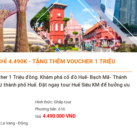
CHỈ 4.490K - TẶNG THÊM VOUCHER 1 TRIỆU
cher 1 Triệu đồng. Khám phá cố đô Huế- Bạch Mã- Thánh
ừ thành phố Huế. Đặt ngay tour Huế Siêu KM để hưởng ưu
Hình thức: Ghép tour
Phương tiện: ô tô
4.490.000 VNĐ
Giá:
a La Vang - Động