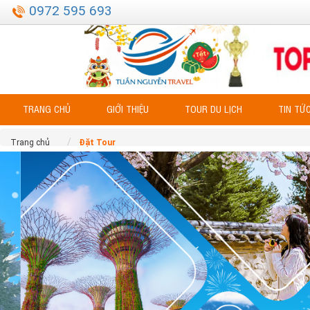
0972 595 693
TRANG CHỦ
GIỚI THIỆU
TOUR DU LỊCH
TIN TỨ
Trang chủ
Đặt Tour