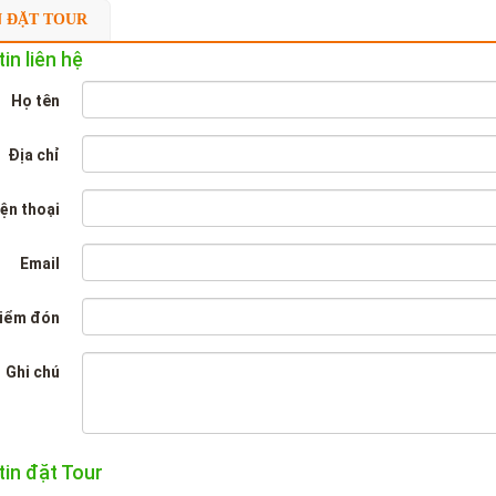
N ĐẶT TOUR
in liên hệ
Họ tên
Địa chỉ
ện thoại
Email
iểm đón
Ghi chú
tin đặt Tour