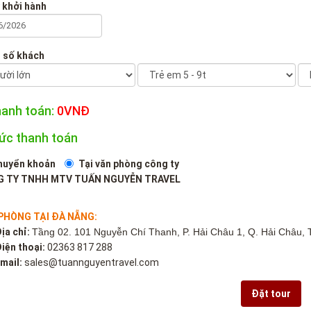
 khởi hành
 số khách
hanh toán:
0
VNĐ
hức thanh toán
huyển khoản
Tại văn phòng công ty
 TY TNHH MTV TUẤN NGUYỄN TRAVEL
PHÒNG TẠI ĐÀ NẴNG:
ịa chỉ:
Tầng 02. 101 Nguyễn Chí Thanh, P. Hải Châu 1, Q. Hải Châu, 
iện thoại:
02363 817 288
mail:
sales@tuannguyentravel.com
Đặt tour