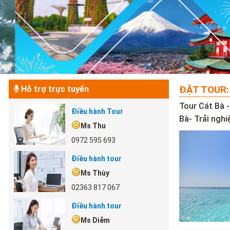
ĐẶT TOUR:
Hỗ trợ trực tuyến
Tour Cát Bà 
Điều hành Tour
Bà- Trải ngh
Ms Thu
0972 595 693
Điều hành tour
Ms Thùy
02363 817 067
Điều hành tour
Ms Diễm