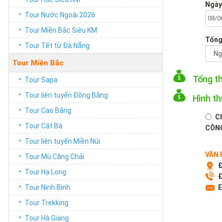
Ngày
Tour Nước Ngoài 2026
Tour Miền Bắc Siêu KM
Tổng
Tour Tết từ Đà Nẵng
Tour Miền Bắc
Tổng t
Tour Sapa
Tour liên tuyến Đồng Bằng
Hình t
Tour Cao Bằng
C
Tour Cát Bà
CÔNG
Tour liên tuyến Miền Núi
VĂN 
Tour Mù Căng Chải
Đ
Tour Hạ Long
Đ
Tour Ninh Bình
E
Tour Trekking
Tour Hà Giang