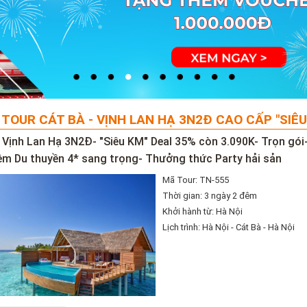
 TOUR CÁT BÀ - VỊNH LAN HẠ 3N2Đ CAO CẤP "SIÊU
- Vịnh Lan Hạ 3N2Đ- "Siêu KM" Deal 35% còn 3.090K- Trọn gó
iệm Du thuyền 4* sang trọng- Thưởng thức Party hải sản
Mã Tour: TN-555
Thời gian: 3 ngày 2 đêm
Khởi hành từ: Hà Nội
Lịch trình: Hà Nội - Cát Bà - Hà Nội