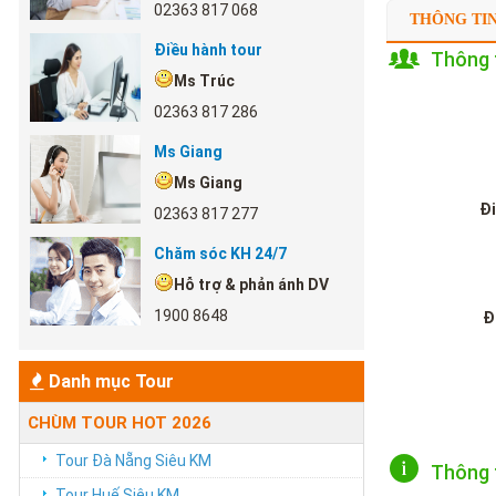
02363 817 068
THÔNG TI
Điều hành tour
Thông t
Ms Trúc
02363 817 286
Ms Giang
Ms Giang
Đi
02363 817 277
Chăm sóc KH 24/7
Hỗ trợ & phản ánh DV
1900 8648
Đ
Danh mục Tour
CHÙM TOUR HOT 2026
Tour Đà Nẵng Siêu KM
Thông 
Tour Huế Siêu KM