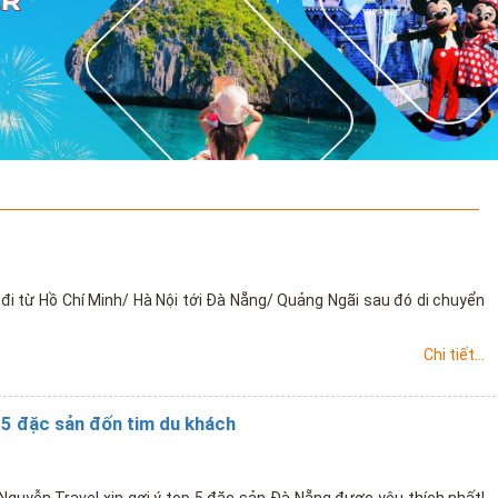
đi từ Hồ Chí Minh/ Hà Nội tới Đà Nẵng/ Quảng Ngãi sau đó di chuyển
Chi tiết...
 5 đặc sản đốn tim du khách
Nguyễn Travel xin gợi ý top 5 đặc sản Đà Nẵng được yêu thích nhất!