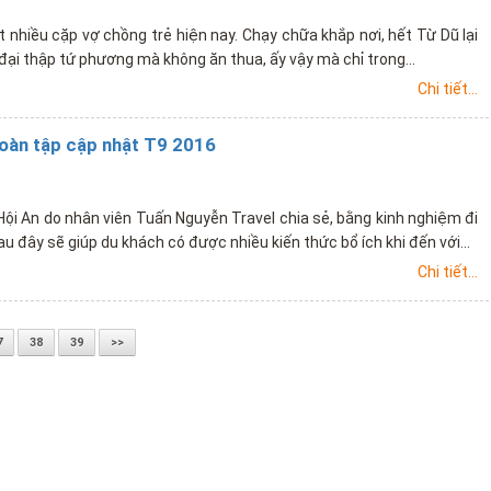
ất nhiều cặp vợ chồng trẻ hiện nay. Chạy chữa khắp nơi, hết Từ Dũ lại
 đại thập tứ phương mà không ăn thua, ấy vậy mà chỉ trong...
Chi tiết...
 toàn tập cập nhật T9 2016
h Hội An do nhân viên Tuấn Nguyễn Travel chia sẻ, bằng kinh nghiệm đi
u đây sẽ giúp du khách có được nhiều kiến thức bổ ích khi đến với...
Chi tiết...
7
38
39
>>