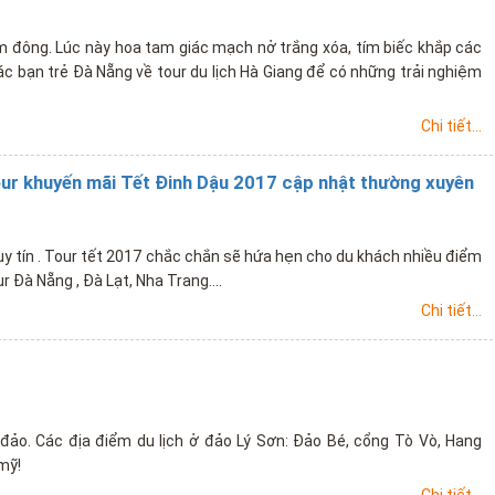
ớm đông. Lúc này hoa tam giác mạch nở trắng xóa, tím biếc khắp các
ác bạn trẻ Đà Nẵng về tour du lịch Hà Giang để có những trải nghiệm
Chi tiết...
our khuyến mãi Tết Đinh Dậu 2017 cập nhật thường xuyên
uy tín . Tour tết 2017 chắc chắn sẽ hứa hẹn cho du khách nhiều điểm
r Đà Nẵng , Đà Lạt, Nha Trang....
Chi tiết...
ảo. Các địa điểm du lịch ở đảo Lý Sơn: Đảo Bé, cổng Tò Vò, Hang
mỹ!
Chi tiết...