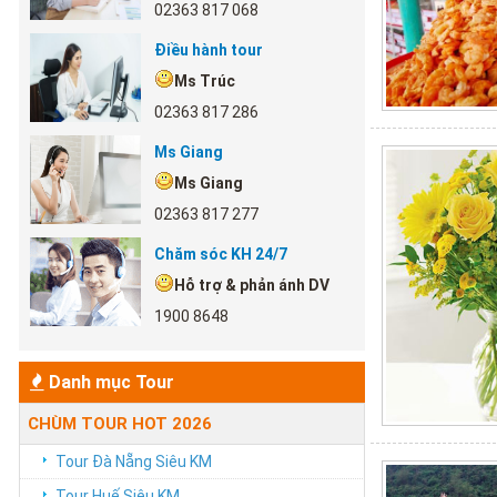
02363 817 068
Điều hành tour
Ms Trúc
02363 817 286
Ms Giang
Ms Giang
02363 817 277
Chăm sóc KH 24/7
Hỗ trợ & phản ánh DV
1900 8648
Danh mục Tour
CHÙM TOUR HOT 2026
Tour Đà Nẵng Siêu KM
Tour Huế Siêu KM