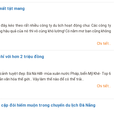
 mất tật mang
 đây, kéo theo rất nhiều công ty du lịch hoạt động chui. Các công ty
g hậu quả của nó thì vô cùng khó lường! Có nằm mơ bạn cũng không
Chi tiết...
hỉ với hơn 2 triệu đồng
g cảnh tuyệt đẹp: Bà Nà Hilll- mùa xuân nước Pháp, biển Mỹ Khê- Top 6
n văn hóa thế giới... Vậy làm thế nào để có thể trải...
Chi tiết...
a cặp đôi hiếm muộn trong chuyến du lịch Đà Nẵng