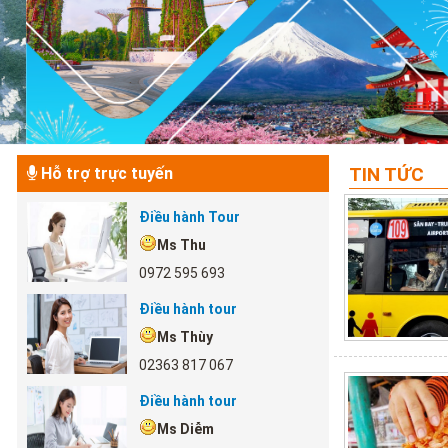
TIN TỨC
Hỗ trợ trực tuyến
Điều hành Tour
Ms Thu
0972 595 693
Điều hành tour
Ms Thùy
02363 817 067
Điều hành tour
Ms Diễm