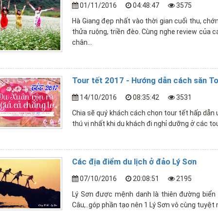
01/11/2016
04:48:47
3575
Hà Giang đẹp nhất vào thời gian cuối thu, ch
thửa ruộng, triền đèo. Cùng nghe review của c
chân...
Tour tết 2017 - Hướng dẫn cách săn T
14/10/2016
08:35:42
3531
Chia sẽ quý khách cách chọn tour tết hấp dẫn 
thú vị nhất khi du khách đi nghỉ dưỡng ở các tou
Các địa điểm du lịch ở đảo Lý Sơn
07/10/2016
20:08:51
2195
Lý Sơn được mệnh danh là thiên đường biển đ
Câu,..góp phần tạo nên 1 Lý Sơn vô cùng tuyệt 