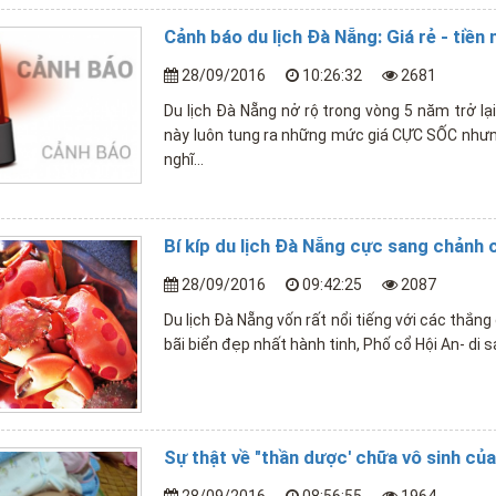
Cảnh báo du lịch Đà Nẵng: Giá rẻ - tiền
28/09/2016
10:26:32
2681
Du lịch Đà Nẵng nở rộ trong vòng 5 năm trở lại
này luôn tung ra những mức giá CỰC SỐC nhưn
nghĩ...
Bí kíp du lịch Đà Nẵng cực sang chảnh c
28/09/2016
09:42:25
2087
Du lịch Đà Nẵng vốn rất nổi tiếng với các thắn
bãi biển đẹp nhất hành tinh, Phố cổ Hội An- di sả
Sự thật về "thần dược' chữa vô sinh củ