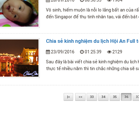
28/09/2016
08:56:55
1964
Vô sinh, hiếm muộn là nỗi lo lắng bất an của r
đến Singapor để thụ tinh nhân tạo, vái đến bát
Chia sẻ kinh nghiệm du lịch Hội An Full
23/09/2016
01:25:39
2129
Sau đây là bài viết chia sẻ kinh nghiệm du lịc
thực tế nhiều năm thì tin chắc những chia sẽ sa
|<
<<
33
34
35
36
3