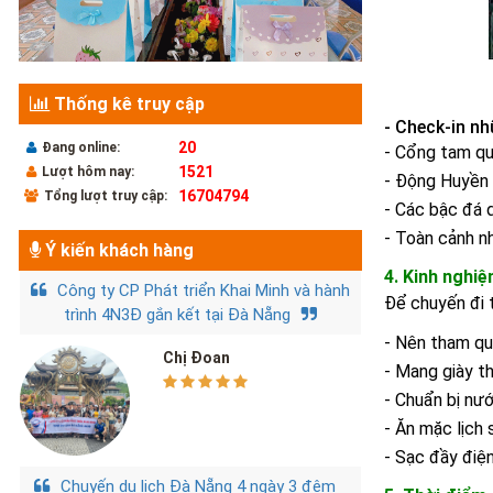
Thống kê truy cập
- Check-in n
20
Đang online:
-
Cổng tam qu
1521
Lượt hôm nay:
-
Động Huyền K
16704794
Tổng lượt truy cập:
-
Các bậc đá d
-
Toàn cảnh nh
Ý kiến khách hàng
4. Kinh nghi
Công ty CP Phát triển Khai Minh và hành
Để chuyến đi t
trình 4N3Đ gắn kết tại Đà Nẵng
-
Nên tham qua
Chị Đoan
-
Mang giày th
-
Chuẩn bị nướ
-
Ăn mặc lịch 
-
Sạc đầy điện
Chuyến du lịch Đà Nẵng 4 ngày 3 đêm