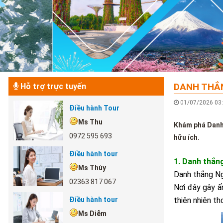
DANH THẮN
Hỗ trợ trực tuyến
01/07/2026 0
Điều hành Tour
Ms Thu
Khám phá Danh 
0972 595 693
hữu ích.
Điều hành tour
1. Danh thắn
Ms Thùy
Danh thắng Ng
02363 817 067
Nơi đây gây ấ
Điều hành tour
thiên nhiên t
Ms Diễm