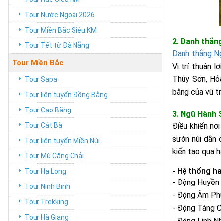
Tour Nước Ngoài 2026
Tour Miền Bắc Siêu KM
2. Danh thắ
Tour Tết từ Đà Nẵng
Danh thắng N
Tour Miền Bắc
Vị trí thuận 
Thủy Sơn, Hỏ
Tour Sapa
bằng của vũ tr
Tour liên tuyến Đồng Bằng
Tour Cao Bằng
3. Ngũ Hành 
Tour Cát Bà
Điều khiến nơi
sườn núi dẫn 
Tour liên tuyến Miền Núi
kiến tạo qua h
Tour Mù Căng Chải
- Hệ thống h
Tour Hạ Long
- Động Huyền
Tour Ninh Bình
-
Động Âm Ph
Tour Trekking
-
Động Tàng 
Tour Hà Giang
-
Động Linh 