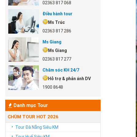
02363 817 068
Điều hành tour
Ms Trúc
02363 817 286
Ms Giang
Ms Giang
02363 817 277
Chăm sóc KH 24/7
Hỗ trợ & phản ánh DV
1900 8648
Danh mục Tour
CHÙM TOUR HOT 2026
Tour Đà Nẵng Siêu KM
Tour Huế Siêu KM