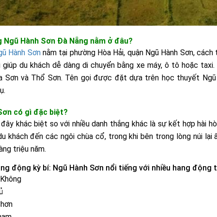
ng Ngũ Hành Sơn Đà Nẵng nằm ở đâu?
gũ Hành Sơn
nằm tại phường Hòa Hải, quận Ngũ Hành Sơn, cách 
lợi giúp du khách dễ dàng di chuyển bằng xe máy, ô tô hoặc taxi
a Sơn và Thổ Sơn. Tên gọi được đặt dựa trên học thuyết Ngũ
ụ.
Sơn có gì đặc biệt?
 đây khác biệt so với nhiều danh thắng khác là sự kết hợp hài hò
du khách đến các ngôi chùa cổ, trong khi bên trong lòng núi lại
àng triệu năm.
ang động kỳ bí:
Ngũ Hành Sơn nổi tiếng với nhiều hang động tự 
 Không
ủ
Chơn
Nham