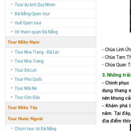
Tour du lịch Quy Nhơn
Đà Nẵng Open tour
Huế Open tour
Vé tham quan Đà Nẵng
Tour Miền Nam
-
Chùa Linh Ứ
Tour Nha Trang - Đà Lạt
-
Chùa Tam Th
Tour Nha Trang
-
Chùa Quan 
Tour Đà Lạt
3. Những trả
Tour Phú Quốc
-
Chinh phục
Tour Mũi Né
dụng thang m
Tour Côn Đảo
nên khung cả
-
Khám phá 
Tour Miền Tây
năm.
Tại đây
Tour Nước Ngoài
địa điểm thí
Chùm tour từ Đà Nẵng