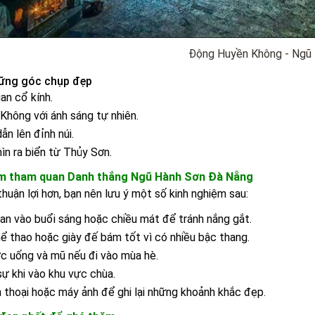
Động Huyền Không - Ngũ
hững góc chụp đẹp
an cổ kính.
hông với ánh sáng tự nhiên.
ẫn lên đỉnh núi.
ìn ra biển từ Thủy Sơn.
ệm tham quan Danh thắng Ngũ Hành Sơn Đà Nẵng
huận lợi hơn, bạn nên lưu ý một số kinh nghiệm sau:
n vào buổi sáng hoặc chiều mát để tránh nắng gắt.
ể thao hoặc giày đế bám tốt vì có nhiều bậc thang.
c uống và mũ nếu đi vào mùa hè.
sự khi vào khu vực chùa.
 thoại hoặc máy ảnh để ghi lại những khoảnh khắc đẹp.