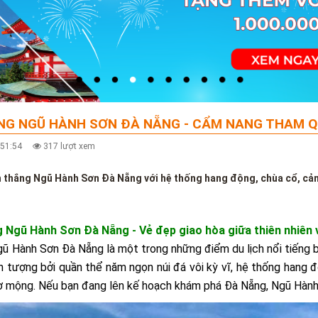
G NGŨ HÀNH SƠN ĐÀ NẴNG - CẨM NANG THAM QU
3:51:54
317 lượt xem
thắng Ngũ Hành Sơn Đà Nẵng với hệ thống hang động, chùa cổ, cản
g Ngũ Hành Sơn Đà Nẵng - Vẻ đẹp giao hòa giữa thiên nhiên 
ũ Hành Sơn Đà Nẵng là một trong những điểm du lịch nổi tiếng bậ
n tượng bởi quần thể năm ngọn núi đá vôi kỳ vĩ, hệ thống hang đ
hơ mộng. Nếu bạn đang lên kế hoạch khám phá Đà Nẵng, Ngũ Hành