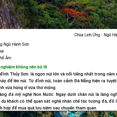
Chùa Linh Ứng - Ngũ H
ng Ngũ Hành Sơn
ai
Thế Âm
i nghiệm không nên bỏ lỡ
 đỉnh Thủy Sơn:
là ngọn núi lớn và nổi tiếng nhất trong năm
áy để lên núi.
Từ đỉnh núi, toàn cảnh Đà Nẵng hiện ra tuyệt
nh vừa hùng vĩ vừa thơ mộng.
làng đá mỹ nghệ Non Nước:
Ngay dưới chân núi là làng ng
, du khách có thể quan sát nghệ nhân chế tác tượng đá, đồ 
ch hợp để mua quà lưu niệm sau chuyến tham quan.