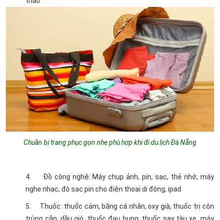
thao
Chuần bị trang phục gọn nhẹ phù hợp khi đi du lịch Đà Nẵng
4. Đồ công nghệ: Máy chụp ảnh, pin, sạc, thẻ nhớ, máy
nghe nhạc, đò sạc pin cho điện thoại di động, ipad
5. Thuốc: thuốc cảm, băng cá nhân, oxy già, thuốc trị côn
trùng cắn, dầu gió, thuốc đau bụng, thuốc say tàu xe, máy