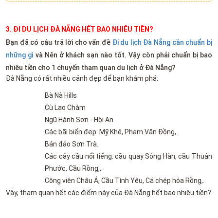
3. ĐI DU LỊCH ĐÀ NẴNG HẾT BAO NHIÊU TIỀN?
Bạn đã có câu trả lời cho vấn đề
Đi du lịch Đà Nẵng cần chuẩn bị
những gì
và Nên ở khách sạn nào tốt. Vậy còn phải chuẩn bị bao
nhiêu tiền cho 1 chuyến tham quan du lịch ở Đà Nẵng?
Đà Nẵng có rất nhiều cảnh đẹp để bạn khám phá:
Bà Nà Hills
Cù Lao Chàm
Ngũ Hành Sơn - Hội An
Các bãi biển đẹp: Mỹ Khê, Phạm Văn Đồng,..
Bán đảo Sơn Trà..
Các cây cầu nổi tiếng: cầu quay Sông Hàn, cầu Thuận
Phước, Cầu Rồng,..
Công viên Châu Á, Cầu Tình Yêu, Cá chép hóa Rồng,..
Vậy, tham quan hết các điểm này của Đà Nẵng hết bao nhiêu tiền?