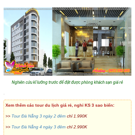
Nghiên cứu kĩ lưỡng trước để đặt được phòng khách sạn giá rẻ
.
Xem thêm các tour du lịch giá rẻ, nghỉ KS 3 sao biển:
>>
Tour Đà Nẵng 3 ngày 2 đêm
chỉ 1.990K
>>
Tour Đà Nẵng 4 ngày 3 đêm
chỉ 2.990K