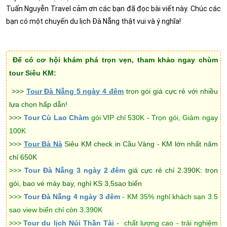
Tuấn Nguyễn Travel cảm ơn các bạn đã đọc bài viết này. Chúc các
bạn có một chuyến du lịch Đà Nẵng
thật vui và ý nghĩa!
Để có cơ hội khám phá trọn vẹn, tham khảo ngay chùm
tour Siêu KM:
>>>
Tour Đà Nẵng 5 ngày 4 đêm
trọn gói giá cực rẻ với nhiều
lựa chọn hấp dẫn!
>>>
Tour Cù Lao Chàm
gói VIP chỉ 530K - Trọn gói, Giảm ngay
100K
>>>
Tour Bà Nà
Siêu KM check in Cầu Vàng - KM lớn nhất năm
chỉ 650K
>>>
Tour Đà Nẵng 3 ngày 2 đêm
giá cực rẻ chỉ 2.390K: trọn
gói, bao vé máy bay, nghỉ KS 3,5sao biển
>>>
Tour Đà Nẵng 4 ngày 3 đêm
- KM 35% nghỉ khách sạn 3.5
sao view biển chỉ còn 3.390K
>>>
Tour du lịch Núi Thần Tài
- chất lượng cao - trải nghiệm