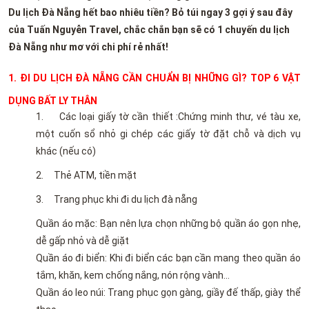
Du lịch Đà Nẵng hết bao nhiêu tiền? Bỏ túi ngay 3 gợi ý sau đây
của Tuấn Nguyễn Travel, chắc chắn bạn sẽ có 1 chuyến du lịch
Đà Nẵng như mơ với chi phí rẻ nhất!
1. ĐI DU LỊCH ĐÀ NẴNG CẦN CHUẨN BỊ NHỮNG GÌ? TOP 6 VẬT
DỤNG BẤT LY THÂN
1.
Các loại giấy tờ cần thiết :Chứng minh thư, vé tàu xe,
một cuốn sổ nhỏ gi chép các giấy tờ đặt chỗ và dịch vụ
khác (nếu có)
2. Thẻ ATM, tiền mặt
3. Trang phục khi đi du lịch đà nẵng
Quần áo mặc: Bạn nên lựa chọn những bộ quần áo gọn nhẹ,
dễ gấp nhỏ và dễ giặt
Quần áo đi biển: Khi đi biển các bạn cần mang theo quần áo
tắm, khăn, kem chống nắng, nón rộng vành…
Quần áo leo núi: Trang phục gọn gàng, giầy đế thấp, giày thể