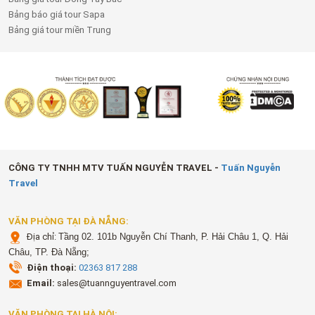
Bảng báo giá tour Sapa
Bảng giá tour miền Trung
CÔNG TY TNHH MTV TUẤN NGUYỄN TRAVEL -
Tuấn Nguyễn
Travel
VĂN PHÒNG TẠI ĐÀ NẴNG:
Địa chỉ:
Tầng 02. 101b Nguyễn Chí Thanh, P. Hải Châu 1, Q. Hải
Châu, TP. Đà Nẵng;
Điện thoại:
02363 817 288
Email:
sales@tuannguyentravel.com
VĂN PHÒNG TẠI HÀ NỘI: