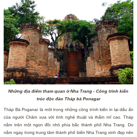
Những địa điểm tham quan ở Nha Trang - Công trình kiến
trúc độc đáo Tháp bà Ponagar
Tháp Bà Poganar là môt trong những công trình kiến in lại dấu ấn
của người Chăm xưa với tính nghệ thuật và thẩm mĩ cao. Tháp
nằm trên một ngọn đồi nhỏ phía bắc thành phố Nha Trang. Do
nằm ngay trong trung tâm thành phố biển Nha Trang xinh đẹp nên