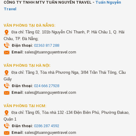
CÔNG TY TNHH MTV TUẤN NGUYỄN TRAVEL -
Tuấn Nguyễn
Travel
VĂN PHÒNG TẠI ĐÀ NẴNG:
Địa chỉ:
Tầng 02. 101b Nguyễn Chí Thanh, P. Hải Châu 1, Q. Hải
Châu, TP. Đà Nẵng;
Điện thoại:
02363 817 288
Email:
sales@tuannguyentravel.com
VĂN PHÒNG TẠI HÀ NỘI:
Địa chỉ:
Tầng 3, Tòa nhà Phương Nga, 3/84 Trần Thái Tông, Cầu
Giấy
Điện thoại:
024 666 27928
Email:
sales@tuannguyentravel.com
VĂN PHÒNG TẠI HCM:
Địa chỉ:
Tầng 05, Tòa nhà 132 -134 Điện Biên Phủ, Phường Đakao,
Quận 1
Điện thoại:
0286 287 4592
Email:
sales@tuannguyentravel.com