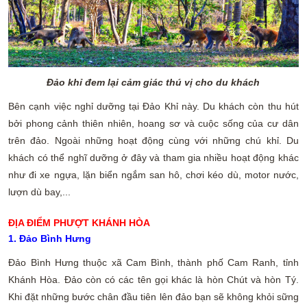
Đảo khỉ đem lại cảm giác thú vị cho du khách
Bên cạnh việc nghỉ dưỡng tại Đảo Khỉ này. Du khách còn thu hút
bởi phong cảnh thiên nhiên, hoang sơ và cuộc sống của cư dân
trên đảo. Ngoài những hoạt động cùng với những chú khỉ. Du
khách có thể nghĩ dưỡng ở đây và tham gia nhiều hoạt động khác
như đi xe ngựa, lặn biển ngắm san hô, chơi kéo dù, motor nước,
lượn dù bay,...
ĐỊA ĐIỂM PHƯỢT KHÁNH HÒA
1. Đảo Bình Hưng
Đảo Bình Hưng thuộc xã Cam Bình, thành phố Cam Ranh, tỉnh
Khánh Hòa. Đảo còn có các tên gọi khác là hòn Chút và hòn Tý.
Khi đặt những bước chân đầu tiên lên đảo bạn sẽ không khỏi sững