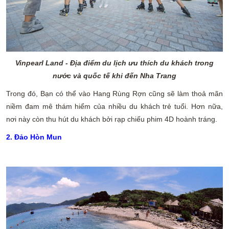
Vinpearl Land - Địa điểm du lịch ưu thích du khách trong
nước và quốc tế khi đến Nha Trang
Trong đó, Bạn có thể vào Hang Rùng Rợn cũng sẽ làm thoả mãn
niềm đam mê thám hiểm của nhiều du khách trẻ tuổi. Hơn nữa,
nơi này còn thu hút du khách bởi rạp chiếu phim 4D hoành tráng.
2. Đảo Hòn Mun