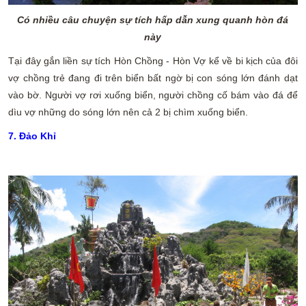
Có nhiều câu chuyện sự tích hấp dẫn xung quanh hòn đá
này
Tại đây gắn liền sự tích Hòn Chồng - Hòn Vợ kể về bi kịch của đôi
vợ chồng trẻ đang đi trên biển bất ngờ bị con sóng lớn đánh dạt
vào bờ. Người vợ rơi xuống biển, người chồng cố bám vào đá để
dìu vợ những do sóng lớn nên cả 2 bị chìm xuống biển.
7. Đảo Khỉ