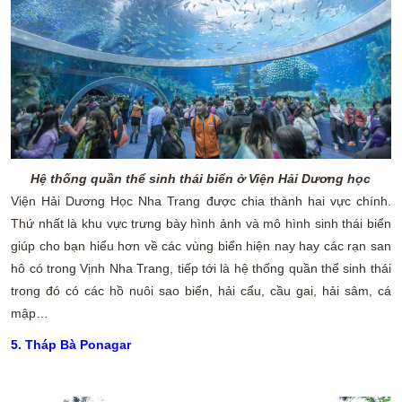
Hệ thống quần thể sinh thái biển ở Viện Hải Dương học
Viện Hải Dương Học Nha Trang được chia thành hai vực chính.
Thứ nhất là khu vực trưng bày hình ảnh và mô hình sinh thái biển
giúp cho bạn hiểu hơn về các vùng biển hiện nay hay các rạn san
hô có trong Vịnh Nha Trang, tiếp tới là hệ thống quần thể sinh thái
trong đó có các hồ nuôi sao biển, hải cẩu, cầu gai, hải sâm, cá
mập…
5. Tháp Bà Ponagar