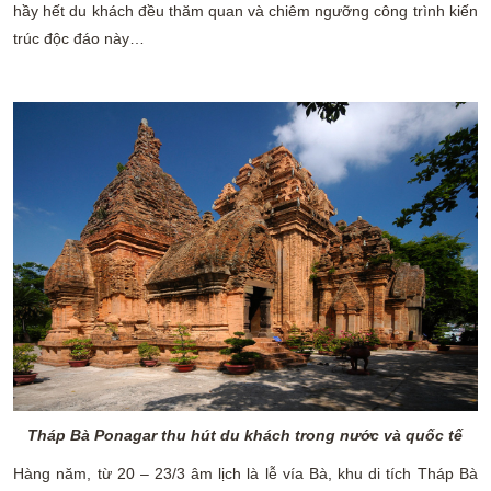
hầy hết du khách đều thăm quan và chiêm ngưỡng công trình kiến
trúc độc đáo này…
Tháp Bà Ponagar thu hút du khách trong nước và quốc tế
Hàng năm, từ 20 – 23/3 âm lịch là lễ
vía Bà
, khu di tích Tháp Bà