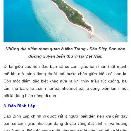
Những địa điểm tham quan ở Nha Trang -
Đảo Điệp Sơn con
đường xuyên biển thú vị tại Việt Nam
Đi lại giữa các hòn đảo bạn sẽ có cảm giác bản thân thật mạnh
mẽ khi mà mình đang thoải mái bước chân giữa biển cả bao la.
Còn một điểm đặc biệt khác nữa là khi thủy triều rút xuống, bãi
tắm thứ ba chia thành hai bãi nhỏ,một bãi là dòng biển lạnh một
bãi là dòng biển nóng đi qua.
3. Đảo Bình Lập
Đảo Bình Lập chính vì được rất ít người biết đến nên khi đến đây
bạn có cảm giác như bạn đang đi vào vùng đất bình dị và hoang
sơ vô cùng. Biển thì xanh ngắt như cùng một màu với bầu trời trên