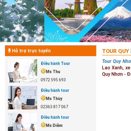
TOUR QUY 
Hỗ trợ trực tuyến
Tour Quy Nhơ
Điều hành Tour
Lao Xanh, xe
Ms Thu
Quy Nhơn - Đ
0972 595 693
Điều hành tour
Ms Thùy
02363 817 067
Điều hành tour
Ms Diễm