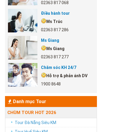
02363 817 068
Điều hành tour
Ms Trúc
02363 817 286
Ms Giang
Ms Giang
02363 817 277
Chăm sóc KH 24/7
Hỗ trợ & phản ánh DV
1900 8648
Danh mục Tour
CHÙM TOUR HOT 2026
Tour Đà Nẵng Siêu KM
Tour Huế Siêu KM