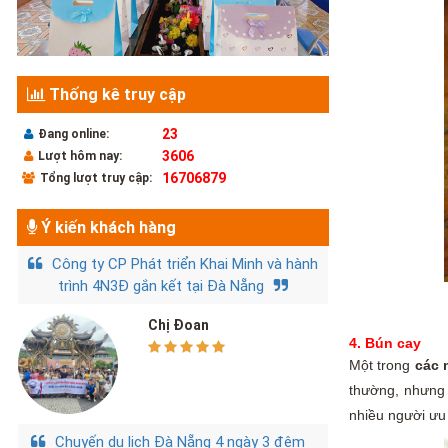
Thống kê truy cập
23
Đang online:
3606
Lượt hôm nay:
16706879
Tổng lượt truy cập:
Ý kiến khách hàng
Công ty CP Phát triển Khai Minh và hành
trình 4N3Đ gắn kết tại Đà Nẵng
Chị Đoan
4. Bún cay
Một trong
các 
thường, nhưng 
nhiều người ưu
Chuyến du lịch Đà Nẵng 4 ngày 3 đêm