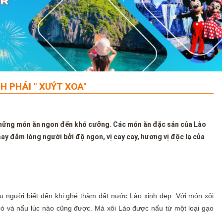
 PHẢI " XUÝT XOA"
 những món ăn ngon đến khó cưỡng. Các món ăn đặc sản của Lào
y đắm lòng người bởi độ ngon, vị cay cay, hương vị độc lạ của
ều người biết đến khi ghé thăm đất nước Lào xinh đẹp. Với món xôi
có và nấu lúc nào cũng được. Mà xôi Lào được nấu từ một loại gạo