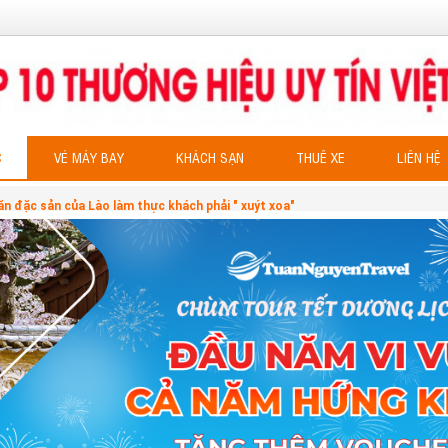
C
VÉ MÁY BAY
KHÁCH SẠN
THUÊ XE
LIÊN HỆ
n đặc sản của Lào làm thực khách phải " xuýt xoa"