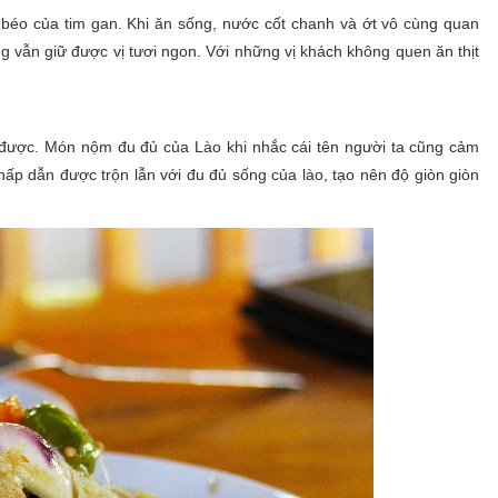
i béo của tim gan. Khi ăn sống, nước cốt chanh và ớt vô cùng quan
ng vẫn giữ được vị tươi ngon. Với những vị khách không quen ăn thịt
ủ” được. Món nộm đu đủ của Lào khi nhắc cái tên người ta cũng cảm
 hấp dẫn được trộn lẫn với đu đủ sống của lào, tạo nên độ giòn giòn