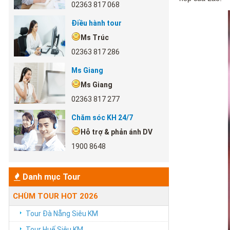
02363 817 068
Điều hành tour
Ms Trúc
02363 817 286
Ms Giang
Ms Giang
02363 817 277
Chăm sóc KH 24/7
Hỗ trợ & phản ánh DV
1900 8648
Danh mục Tour
CHÙM TOUR HOT 2026
Tour Đà Nẵng Siêu KM
Tour Huế Siêu KM