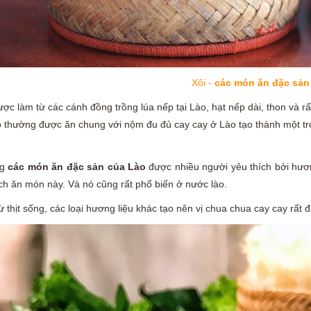
Xôi -
các món ăn đặc sản
ợc làm từ các cánh đồng trồng lúa nếp tại Lào, hạt nếp dài, thon và rất
ào thường được ăn chung với nộm đu đủ cay cay ở Lào tạo thành một t
ng
các món ăn đặc sản của Lào
được nhiều người yêu thích bởi hương
ch ăn món này. Và nó cũng rất phổ biến ở nước lào.
 thịt sống, các loại hương liệu khác tạo nên vị chua chua cay cay rất 