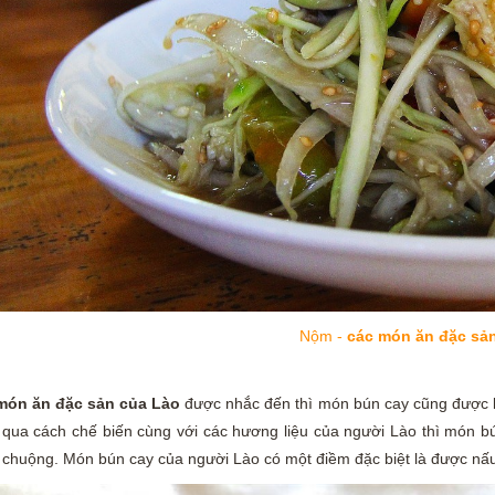
Nộm -
các món ăn đặc sả
món ăn đặc sản của Lào
được nhắc đến thì món bún cay cũng được k
qua cách chế biến cùng với các hương liệu của người Lào thì món b
 chuộng. Món bún cay của người Lào có một điềm đặc biệt là được nấu