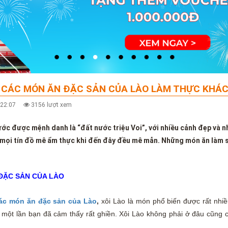
CÁC MÓN ĂN ĐẶC SẢN CỦA LÀO LÀM THỰC KHÁCH
0:22:07
3156 lượt xem
ớc được mệnh danh là “đất nước triệu Voi”, với nhiều cảnh đẹp và
 mọi tín đồ mê ẩm thực khi đến đây đều mê mẫn. Những món ăn làm sa
ĐẶC SẢN CỦA LÀO
ác món ăn đặc sản của Lào
,
xôi Lào là món phổ biến được rất nhi
n một lần bạn đã cảm thấy rất ghiền. Xôi Lào không phải ở đâu cũng 