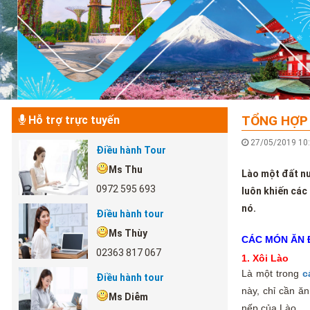
TỔNG HỢP 
Hỗ trợ trực tuyến
27/05/2019 1
Điều hành Tour
Ms Thu
Lào một đất nư
0972 595 693
luôn khiến các
nó.
Điều hành tour
Ms Thùy
CÁC MÓN ĂN 
02363 817 067
1. Xôi Lào
Là một trong
c
Điều hành tour
này, chỉ cần ă
Ms Diễm
nếp của Lào.