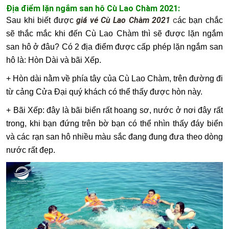
Địa điểm lặn ngắm san hô Cù Lao Chàm 2021:
giá vé Cù Lao Chàm 2021
c
Sau khi biết được
ác bạn chắc
sẽ thắc mắc khi đến Cù Lao Chàm thì sẽ được lặn ngắm
san hô ở đâu? Có 2 địa điểm được cấp phép lặn ngắm san
hô là: Hòn Dài và bãi Xếp.
+ Hòn dài nằm về phía tây của Cù Lao Chàm, trên đường đi
từ cảng Cửa Đại quý khách có thể thấy được hòn này.
+ Bãi Xếp: đây là bãi biển rất hoang sơ, nước ở nơi đây rất
trong, khi bạn đứng trên bờ bạn có thể nhìn thấy đáy biển
và các rạn san hô nhiều màu sắc đang đung đưa theo dòng
nước rất đẹp.