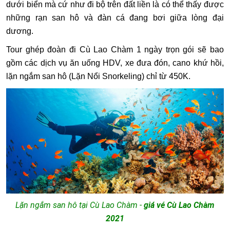
dưới biển mà cứ như đi bộ trên đất liền là có thể thấy được
những rạn san hô và đàn cá đang bơi giữa lòng đại
dương.
Tour ghép đoàn đi Cù Lao Chàm 1 ngày trọn gói sẽ bao
gồm các dịch vụ ăn uống HDV, xe đưa đón, cano khứ hồi,
lặn ngắm san hô (Lặn Nổi Snorkeling) chỉ từ 450K.
Lặn ngắm san hô tại Cù Lao Chàm
-
giá vé Cù Lao Chàm
2021