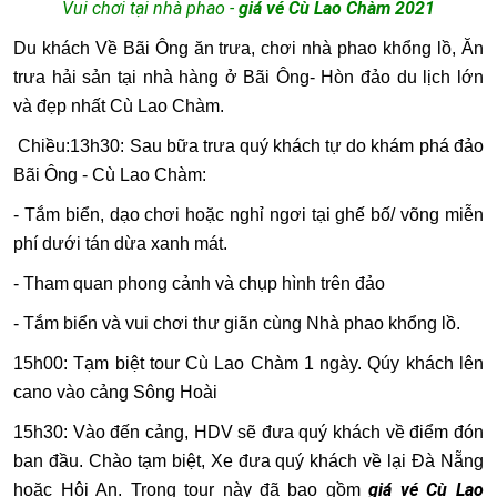
Vui chơi tại nhà phao
-
giá vé Cù Lao Chàm 2021
Du khách Về Bãi Ông ăn trưa, chơi nhà phao khổng lồ, Ăn
trưa hải sản tại nhà hàng ở Bãi Ông- Hòn đảo du lịch lớn
và đẹp nhất Cù Lao Chàm.
Chiều:
13h30: Sau bữa trưa quý khách tự do khám phá đảo
Bãi Ông - Cù Lao Chàm:
- Tắm biển, dạo chơi hoặc nghỉ ngơi tại ghế bố/ võng miễn
phí dưới tán dừa xanh mát.
-
Tham quan phong cảnh và chụp hình trên đảo
- Tắm biển và vui chơi thư giãn cùng Nhà phao khổng lồ.
15h00: Tạm biệt tour Cù Lao Chàm 1 ngày. Qúy khách lên
cano vào cảng Sông Hoài
15h30: Vào đến cảng, HDV sẽ đưa quý khách về điểm đón
ban đầu.
Chào tạm biệt, Xe đưa quý khách về lại Đà Nẵng
giá vé Cù Lao
hoặc Hội An. Trong tour này đã bao gồm