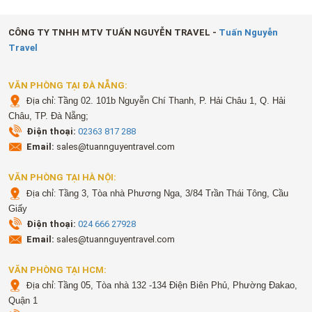
CÔNG TY TNHH MTV TUẤN NGUYỄN TRAVEL -
Tuấn Nguyễn
Travel
VĂN PHÒNG TẠI ĐÀ NẴNG:
Địa chỉ:
Tầng 02. 101b Nguyễn Chí Thanh, P. Hải Châu 1, Q. Hải
Châu, TP. Đà Nẵng;
Điện thoại:
02363 817 288
Email:
sales@tuannguyentravel.com
VĂN PHÒNG TẠI HÀ NỘI:
Địa chỉ:
Tầng 3, Tòa nhà Phương Nga, 3/84 Trần Thái Tông, Cầu
Giấy
Điện thoại:
024 666 27928
Email:
sales@tuannguyentravel.com
VĂN PHÒNG TẠI HCM:
Địa chỉ:
Tầng 05, Tòa nhà 132 -134 Điện Biên Phủ, Phường Đakao,
Quận 1