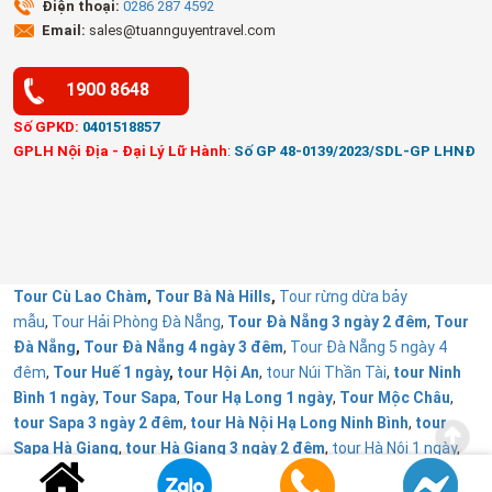
Điện thoại:
0286 287 4592
Email:
sales@tuannguyentravel.com
1900 8648
Số GPKD:
0401518857
GPLH Nội Địa - Đại Lý Lữ Hành
:
Số GP 48-0139/2023/SDL-GP LHNĐ
Tour Cù Lao Chàm
,
Tour Bà Nà Hills
,
Tour rừng dừa bảy
mẫu
,
Tour Hải Phòng Đà Nẵng
,
Tour Đà Nẵng 3 ngày 2 đêm
,
Tour
Đà Nẵng
,
Tour Đà Nẵng 4 ngày 3 đêm
,
Tour Đà Nẵng 5 ngày 4
đêm
,
Tour Huế 1 ngày
,
tour Hội An
,
tour Núi Thần Tài
,
tour Ninh
Bình 1 ngày
,
Tour Sapa
,
Tour Hạ Long 1 ngày
,
Tour Mộc Châu
,
tour Sapa 3 ngày 2 đêm
,
tour Hà Nội Hạ Long Ninh Bình
,
tour
Sapa Hà Giang
,
tour Hà Giang 3 ngày 2 đêm
,
tour Hà Nội 1 ngày
,
Tour Đà Lạt 1 ngày
,
Tour Huế
,
Tuấn Nguyễn Travel từ thiện
.