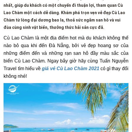
nhất, giúp du khách có một chuyến đi thuận lợi, tham quan Cù
Lao Chàm một cách dễ dàng. Khám phá trọn vẹn vẻ đẹp Cù Lao
Chàm từ lòng đại dương bao la, thoả sức ngắm san hô và vui
đùa cùng sinh vật biển, thưởng thức hải sản cực đã.
Cù Lao Chàm là một địa điểm hot mà du khách không thể
nào bỏ qua khi đến Đà Nẵng, bởi vẻ đẹp hoang sơ của
những điểm đến và những rạn san hô đầy màu sắc của
biển Cù Lao Chàm. Ngay bây giờ hãy cùng Tuấn Nguyễn
Travel tìm hiểu về
giá vé Cù Lao Chàm 2021
có gì thay đổi
không nhé!