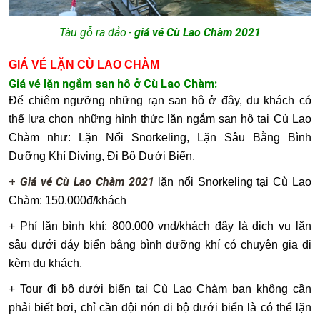
Tàu gỗ ra đảo
-
giá vé Cù Lao Chàm 2021
GIÁ VÉ LẶN CÙ LAO CHÀM
Giá vé lặn ngắm san hô ở Cù Lao Chàm:
Để chiêm ngưỡng những rạn san hô ở đây, du khách có
thể lựa chọn những hình thức lặn ngắm san hô tại Cù Lao
Chàm như: Lặn Nổi Snorkeling, Lặn Sâu Bằng Bình
Dưỡng Khí Diving, Đi Bộ Dưới Biển.
+
Giá vé Cù Lao Chàm 2021
lặn
nổi Snorkeling
tại Cù Lao
Chàm: 150.000đ/khách
+ Phí lặn bình khí: 800.000 vnd/khách đây là dịch vụ lặn
sâu dưới đáy biển bằng bình dưỡng khí có chuyên gia đi
kèm du khách.
+ Tour đi bộ dưới biển tại Cù Lao Chàm bạn không cần
phải biết bơi, chỉ cần đội nón đi bộ dưới biển là có thể lặn