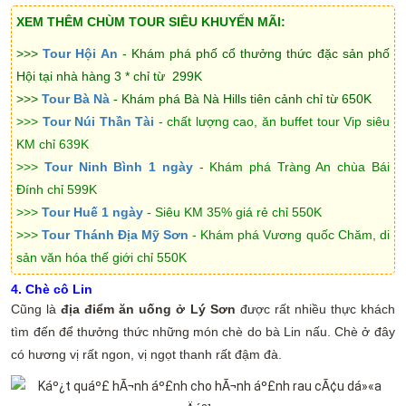
XEM THÊM CHÙM TOUR SIÊU KHUYẾN MÃI:
>>>
Tour Hội An
- Khám phá phố cổ thưởng thức đặc sản phố
Hội tại nhà hàng 3 * chỉ từ 299K
>>>
Tour Bà Nà
- Khám phá Bà Nà Hills tiên cảnh chỉ từ 650K
>>>
Tour Núi Thần Tài
- chất lượng cao, ăn buffet tour Vip siêu
KM chỉ 639K
>>>
Tour Ninh Bình 1 ngày
- Khám phá Tràng An chùa Bái
Đính chỉ 599K
>>>
Tour Huế 1 ngày
- Siêu KM 35%
giá rẻ chỉ 550K
>>>
Tour Thánh Địa Mỹ Sơn
- Khám phá Vương quốc Chăm, di
sản văn hóa thế giới chỉ 550K
4. Chè cô Lin
Cũng là
địa điểm ăn uống ở Lý Sơn
được rất nhiều thực khách
tìm đến để thưởng thức những món chè do bà Lin nấu. Chè ở đây
có hương vị rất ngon, vị ngọt thanh rất đậm đà.