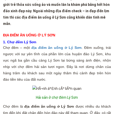
giới trẻ thỏa sức sống ảo và muốn lân la khám phá bằng hết hòn
đảo xinh đẹp này. Ngoài những địa điểm check – in đẹp đến lịm
tim thì các địa điểm ăn uống ở Lý Sơn cũng khiến dân tình mê
mẫn.
ĐỊA ĐIỂM ĂN UỐNG Ở LÝ SƠN
1. Chợ đêm Lý Sơn
Chợ đêm – một
địa điểm ăn uống ở Lý Sơn
. Đêm xuống, trái
ngược với sự yên tĩnh của phần lớn của huyện đảo Lý Sơn
,
khu
vực ngã ba gần cầu cảng Lý Sơn lại bừng sáng ánh điện, nhộn
nhịp với chợ đêm hải sản tươi ngon. Đây là nơi dừng chân của
hàng trăm du khách sau một ngày thăm thú cảnh đẹp trên hòn
đảo tiền tiêu của đất nước.
Hải sản ở chợ đêm Lý Sơn
Chợ đêm là
địa điểm ăn uống ở Lý Sơn
được nhiều du khách
tìm đến khi đặt chân đến hòn đảo này để tham quan. Ở đây, có rất