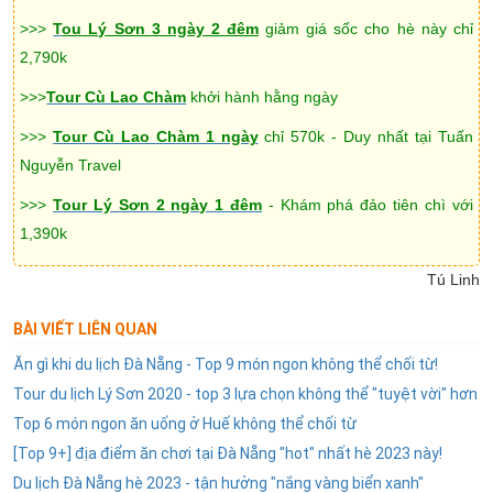
>>>
T
ou Lý Sơn 3 ngày 2 đêm
giảm giá sốc cho hè này chỉ
2,790k
>>>
Tour Cù Lao Chàm
khởi hành hằng ngày
>>>
Tour Cù Lao Chàm 1 ngày
chỉ 570k - Duy nhất tại Tuấn
Nguyễn Travel
>>>
Tour Lý Sơn 2 ngày 1 đêm
- Khám phá đảo tiên chì với
1,390k
Tú Linh
BÀI VIẾT LIÊN QUAN
Ăn gì khi du lịch Đà Nẵng - Top 9 món ngon không thể chối từ!
Tour du lịch Lý Sơn 2020 - top 3 lựa chọn không thể "tuyệt vời" hơn
Top 6 món ngon ăn uống ở Huế không thể chối từ
[Top 9+] địa điểm ăn chơi tại Đà Nẵng "hot" nhất hè 2023 này!
Du lịch Đà Nẵng hè 2023 - tận hưởng "nắng vàng biển xanh"