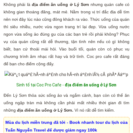
Không phải là
địa điểm ăn uống ở Lý Sơn
nhưng quán cafe có
không gian thoáng đãng, mát mẻ. Nằm trong vị trí đắc địa dễ tìm
nên nơi đây lúc nào cũng đông khách ra vào. Thức uống của quán
thì siêu nhiều, nước vừa ngon trang trí lại đẹp. Vừa uống nước
ngon vừa sống ảo đúng gu của các bạn trẻ rồi phải không? Phục
vụ của quán cũng rất dễ thương, tận tình nên nếu có gì không
biết, bạn cứ thoải mái hỏi. Vào buổi tối, quán còn có phục vụ
chương trình âm nhạc rất hay và trữ tình. Coc pro cafe rất đáng
để bạn cho điểm cộng đấy.
Sinh tố tại Coc Pro Cafe -
địa điểm ăn uống ở Lý Sơn
Đến Lý Sơn thỏa sức sống ảo và ngắm cảnh, bạn còn có thể ăn
uống ngập tràn mà không cần phải mất nhiều thời gian đi tìm
những
địa điểm ăn uống ở Lý Sơn.
Vì nó rất dễ tìm kiếm.
Mùa du lịch miền trung đã tới - Book nhanh tour du lịch của
Tuấn Nguyễn Travel để được giảm ngay 100k