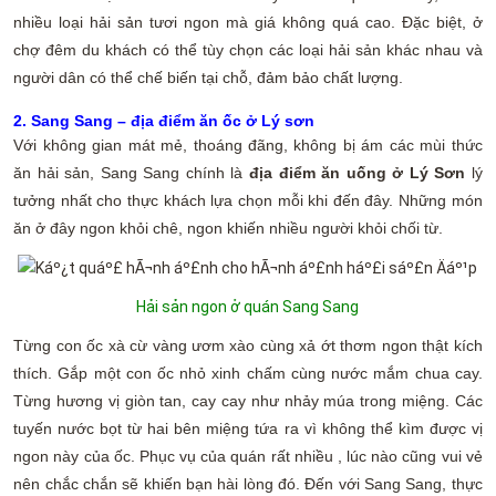
nhiều loại hải sản tươi ngon mà giá không quá cao. Đặc biệt, ở
chợ đêm du khách có thể tùy chọn các loại hải sản khác nhau và
người dân có thể chế biến tại chỗ, đảm bảo chất lượng.
2. Sang Sang – địa điểm ăn ốc ở Lý sơn
Với không gian mát mẻ, thoáng đãng, không bị ám các mùi thức
ăn hải sản, Sang Sang chính là
địa điểm ăn uống ở Lý Sơn
lý
tưởng nhất cho thực khách lựa chọn mỗi khi đến đây. Những món
ăn ở đây ngon khỏi chê, ngon khiến nhiều người khỏi chối từ.
Hải sản ngon ở quán Sang Sang
Từng con ốc xà cừ vàng ươm xào cùng xả ớt thơm ngon thật kích
thích. Gắp một con ốc nhỏ xinh chấm cùng nước mắm chua cay.
Từng hương vị giòn tan, cay cay như nhảy múa trong miệng. Các
tuyến nước bọt từ hai bên miệng tứa ra vì không thể kìm được vị
ngon này của ốc. Phục vụ của quán rất nhiều , lúc nào cũng vui vẻ
nên chắc chắn sẽ khiến bạn hài lòng đó. Đến với Sang Sang, thực