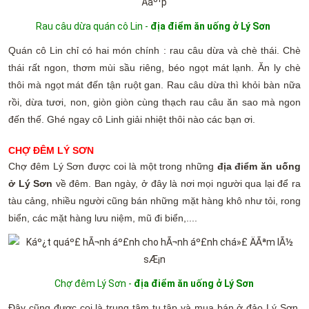
Rau câu dừa quán cô Lin -
địa điểm ăn uống ở Lý Sơn
Quán cô Lin chỉ có hai món chính : rau câu dừa và chè thái. Chè
thái rất ngon, thơm mùi sầu riêng, béo ngọt mát lạnh. Ăn ly chè
thôi mà ngọt mát đến tận ruột gan. Rau câu dừa thì khỏi bàn nữa
rồi, dừa tươi, non, giòn giòn cùng thạch rau câu ăn sao mà ngon
đến thế. Ghé ngay cô Linh giải nhiệt thôi nào các bạn ơi.
CHỢ ĐÊM LÝ SƠN
Chợ đêm Lý Sơn được coi là một trong những
địa điểm ăn uống
ở Lý Sơn
về đêm. Ban ngày, ở đây là nơi mọi người qua lại để ra
tàu cảng, nhiều người cũng bán những mặt hàng khô như tỏi, rong
biển, các mặt hàng lưu niệm, mũ đi biển,....
Chợ đêm Lý Sơn -
địa điểm ăn uống ở Lý Sơn
Đây cũng được coi là trung tâm tụ tập và mua bán ở đảo Lý Sơn.