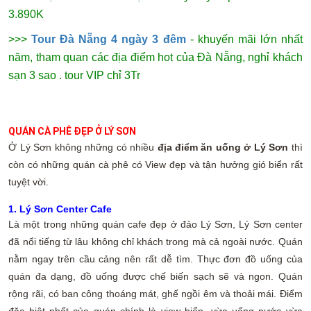
3.890K
>>>
Tour Đà Nẵng 4 ngày 3 đêm
- khuyến mãi lớn nhất
năm, tham quan các địa điểm hot của Đà Nẵng, nghỉ khách
sạn 3 sao . tour VIP chỉ 3Tr
QUÁN CÀ PHÊ ĐẸP Ở LÝ SƠN
Ở Lý Sơn không những có nhiều
địa điểm ăn uống ở Lý Sơn
thì
còn có những quán cà phê có View đẹp và tận hưởng gió biển rất
tuyệt vời.
1. Lý Sơn Center Cafe
Là một trong những quán cafe đẹp ở đảo Lý Sơn, Lý Sơn center
đã nổi tiếng từ lâu không chỉ khách trong mà cả ngoài nước. Quán
nằm ngay trên cầu cảng nên rất dễ tìm. Thực đơn đồ uống của
quán đa dạng, đồ uống được chế biến sạch sẽ và ngon. Quán
rộng rãi, có ban công thoáng mát, ghế ngồi êm và thoải mái. Điểm
đặc biệt nhất của quán chính là view biển, vừa uống nước vừa