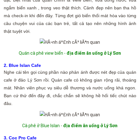
ngắm biển xanh , trong veo thật thích. Cảnh đẹp nên bạn tha hồ
mà check-in khi đến đây. Từng đợt gió biển thổi mát hòa vào từng
câu chuyện vui của các bạn trẻ, tất cả tạo nên những hình ảnh
thật tuyệt vời.
Quán cà phê view biển -
địa điểm ăn uống ở Lý Sơn
2. Blue Islan Cafe
Nghe cái tên gọi cùng phần nào phản ánh được nét đẹp của quán
cafe ở đảo Lý Sơn rồi. Quán cafe có không gian rộng rãi, thoáng
mát. Nhân viên phục vụ siêu dễ thương và nước uống khá ngon.
Bạn cứ thử đến đây đi, chắc chắn sẽ không hề hối tiếc chút nào
đâu.
Cà phê ở Blue Islan -
địa điểm ăn uống ở Lý Sơn
3. Coc Pro Cafe