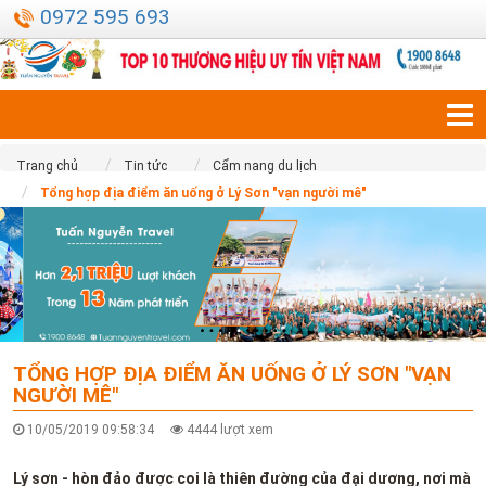
0972 595 693
Trang chủ
Tin tức
Cẩm nang du lịch
Tổng hợp địa điểm ăn uống ở Lý Sơn "vạn người mê"
TỔNG HỢP ĐỊA ĐIỂM ĂN UỐNG Ở LÝ SƠN "VẠN
NGƯỜI MÊ"
10/05/2019 09:58:34
4444 lượt xem
Lý sơn - hòn đảo được coi là thiên đường của đại dương, nơi mà