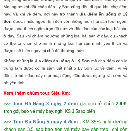
Mọi người khi đặt chân đến Lý Sơn cũng đều đi qua khu chợ đêm
này. Và khi về đêm, nơi này trở thành
địa điểm ăn uống ở Lý
Sơn
được nhiều người tìm đến với những món hải sản tươi ngon,
được thỏa thích ngắm trọn độ tươi và độc đáo của các loại hải sản
ở đây. Sau khi chiêm ngưỡng những loại hải sản ở đây, du khách
có thể tự chọn cho mình những loại hải sản mình yêu thích và
được chế biến ngay tại chỗ để thưởng thức.
Không những là
địa điểm ăn uống ở Lý Sơn
mà chợ đêm còn là
trung tâm được coi là sầm uất nhất ở Lý Sơn lúc về đêm. Vì về
đêm, ở hòn đảo này mọi hoạt động đều được ngưng rất sớm và
rất yên tĩnh.
Xem thêm chùm tour Siêu Km:
>>>
Tour Đà Nẵng 3 ngày 2 đêm
giá cực rẻ chỉ 2.290K:
trọn gói, bao vé máy bay, nghỉ KS 3,5sao biển
>>>
Tour Đà Nẵng 5 ngày 4 đêm
- KM 35% nghỉ dưỡng
khách sạn 3.5 sao bao trọn vé máy bay cáp treo chỉ còn