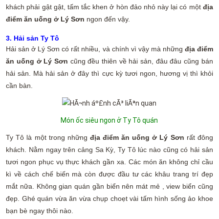
khách phải gật gật, tấm tắc khen ở hòn đảo nhỏ này lại có một
địa
điểm ăn uống ở Lý Sơn
ngon đến vậy.
3. Hải sản Ty Tô
Hải sản ở Lý Sơn có rất nhiều, và chính vì vậy mà những
địa điểm
ăn uống ở Lý Sơn
cũng đều thiên về hải sản, đâu đâu cũng bán
hải sản. Mà hải sản ở đây thì cực kỳ tươi ngon, hương vị thì khỏi
cần bàn.
Món ốc siêu ngon ở Ty Tô quán
Ty Tô là một trong những
địa điểm ăn uống ở Lý Sơn
rất đông
khách. Nằm ngay trên cảng Sa Kỳ, Ty Tô lúc nào cũng có hải sản
tươi ngon phục vụ thực khách gần xa. Các món ăn không chỉ cầu
kì về cách chế biến mà còn được đầu tư các khâu trang trí đẹp
mắt nữa. Không gian quán gần biển nên mát mẻ , view biển cũng
đẹp. Ghé quán vừa ăn vừa chụp choẹt vài tấm hình sống ảo khoe
bạn bè ngay thôi nào.