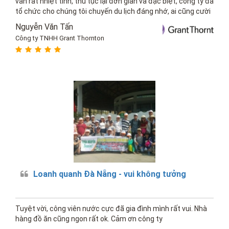
vấn rất nhiệt tình, thủ tục lại đơn giản và đặc biệt, công ty đã
tổ chức cho chúng tôi chuyến du lịch đáng nhớ, ai cũng cười
vui vẻ, hẹn lần sau đi đà nẵng lại đặt...
Nguyễn Văn Tấn
Công ty TNHH Grant Thornton
Loanh quanh Đà Nẵng - vui không tưởng
Tuyệt vời, công viên nước cực đã gia đình mình rất vui. Nhà
hàng đồ ăn cũng ngon rất ok. Cảm ơn công ty