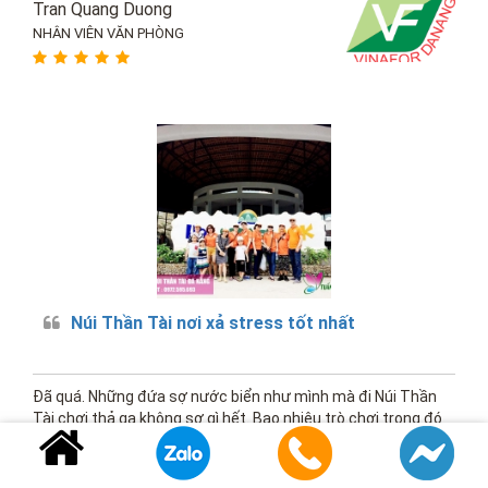
Tran Quang Duong
NHÂN VIÊN VĂN PHÒNG
Núi Thần Tài nơi xả stress tốt nhất
Đã quá. Những đứa sợ nước biển như mình mà đi Núi Thần
Tài chơi thả ga không sợ gì hết. Bao nhiêu trò chơi trong đó
chơi thả ga, ăn no căng 1 cái bụng mà có 650k. HDV bên
Tuấn Nguyễn thì nhiệt tình và chuyên nghiệp hết nấc.
Nguyen An Vy