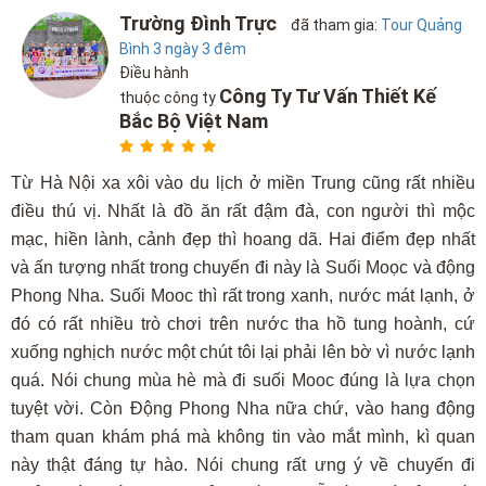
Trường Đình Trực
đã tham gia:
Tour Quảng
Bình 3 ngày 3 đêm
Điều hành
Công Ty Tư Vấn Thiết Kế
thuộc công ty
Bắc Bộ Việt Nam
Từ Hà Nội xa xôi vào du lịch ở miền Trung cũng rất nhiều
điều thú vị. Nhất là đồ ăn rất đậm đà, con người thì mộc
mạc, hiền lành, cảnh đẹp thì hoang dã. Hai điểm đẹp nhất
và ấn tượng nhất trong chuyến đi này là Suối Moọc và động
Phong Nha. Suối Mooc thì rất trong xanh, nước mát lạnh, ở
đó có rất nhiều trò chơi trên nước tha hồ tung hoành, cứ
xuống nghịch nước một chút tôi lại phải lên bờ vì nước lạnh
quá. Nói chung mùa hè mà đi suối Mooc đúng là lựa chọn
tuyệt vời. Còn Động Phong Nha nữa chứ, vào hang động
tham quan khám phá mà không tin vào mắt mình, kì quan
này thật đáng tự hào. Nói chung rất ưng ý về chuyến đi