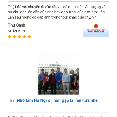
Thật đã với chuyến đi vừa rồi, vui dã man luôn. Ấn tượng với
sự chu đáo, ân cần của anh hdv đẹp troai của cty lắm luôn.
Lần sau mong dc gặp anh trong tour khác của cty, hjhj
Thu Oanh
NHÂN VIÊN
Nhớ lắm Hà Nội ơi, hẹn gặp lại lần nữa nhé