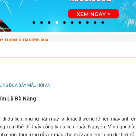
ÂY THU NHỎ TẠI RỪNG DỪA
ỪNG DỪA BẢY MẪU HỘI AN
ẩm Lệ Đà Nẵng
r đi du lịch, nhưng năm nay lại khác thường lệ nên mấy anh 
ng xem thử thì thấy công ty du lịch Tuấn Nguyễn. Mình gọi thử
ịnh chọn Tour rừng dừa 7 mẫu cho mấy anh em cùng đi chơi xả s