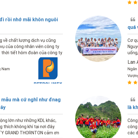
đi rồi nhớ mãi khôn nguôi
quá 
òng về chất lượng dịch vụ cũng
Cơ q
vụ của công nhân viên công ty
Nguyễ
thời tiết hôm đoàn của công ty
uống,
o lắm, những ai nấy đều vui vẻ.
Trun
Lan 
g Nam
Ngân 
Vượn
7 mẫu mà cứ nghĩ như đnag
tây
là k
ộng lớn như những KDL khác,
Công 
 thích không khí tại nơi đây.
công 
G TY GRAND THORNTON cảm ơn
các d