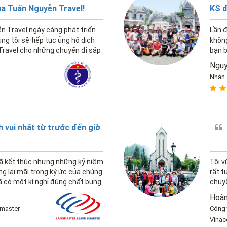
ủa Tuấn Nguyễn Travel!
KS đ
 Travel ngày càng phát triển
Lần đ
g tôi sẽ tiếp tục ủng hộ dịch
không
Travel cho những chuyến đi sắp
bạn b
tiếp 
Nguy
Nhân
h vui nhất từ trước đến giờ
đã kết thúc nhưng những kỷ niệm
Tôi v
g lại mãi trong ký ức của chúng
rất t
ã có một kì nghỉ đúng chất bung
chuyê
vừa rồi, thật là một chuyến đi
Hoàn
gmaster
Công 
Vinac