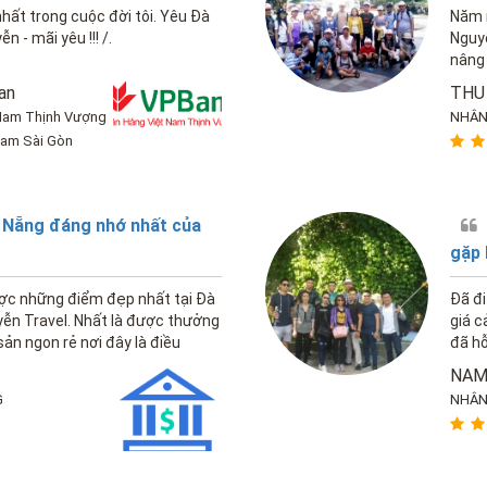
hất trong cuộc đời tôi. Yêu Đà
Năm n
 - mãi yêu !!! /.
Nguy
nâng 
Nẵng
an
THU
Nam Thịnh Vượng
NHÂN
Nam Sài Gòn
 Nẵng đáng nhớ nhất của
gặp 
ợc những điểm đẹp nhất tại Đà
Đã đi
ễn Travel. Nhất là được thưởng
giá 
ản ngon rẻ nơi đây là điều
đã hỗ
đáo
NAM
G
NHÂN