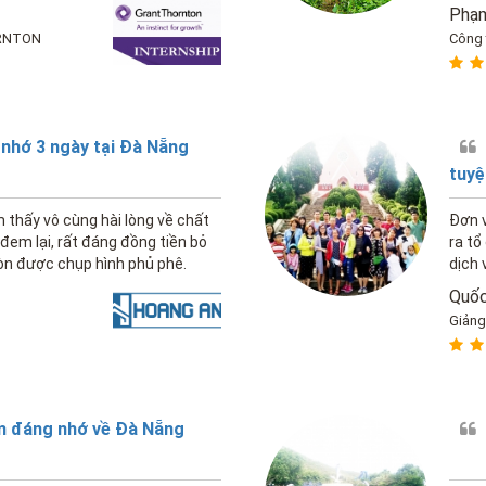
Phạm
RNTON
Công 
 nhớ 3 ngày tại Đà Nẵng
tuyệ
 thấy vô cùng hài lòng về chất
Đơn v
đem lại, rất đáng đồng tiền bỏ
ra tổ
 còn được chụp hình phủ phê.
dịch 
Quố
Giảng
m đáng nhớ về Đà Nẵng