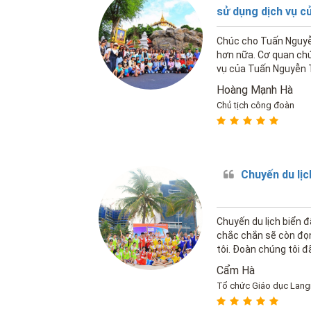
sử dụng dịch vụ c
Chúc cho Tuấn Nguyễn
hơn nữa. Cơ quan chún
vụ của Tuấn Nguyễn 
tới của Đoàn
Hoàng Mạnh Hà
Chủ tịch công đoàn
Chuyến du lịc
Chuyến du lịch biển 
chắc chắn sẽ còn đọn
tôi. Đoàn chúng tôi đ
xõa với Tour Đà Nẵng 
Cẩm Hà
khó quên.
Tổ chức Giáo dục Lan