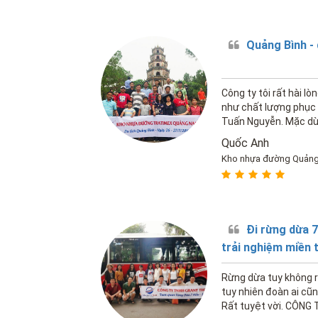
Quảng Bình - 
Công ty tôi rất hài l
như chất lượng phục 
Tuấn Nguyễn. Mặc dù 
đi không thuận lợi ch
Quốc Anh
Kho nhựa đường Quản
Đi rừng dừa 
trải nghiệm miền 
Rừng dừa tuy không r
tuy nhiên đoàn ai cũng
Rất tuyệt vời. CÔN