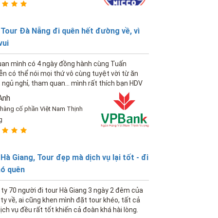
Tour Đà Nẵng đi quên hết đường về, vì
vui
uan mình có 4 ngày đồng hành cùng Tuấn
n có thể nói mọi thứ vô cùng tuyệt vời từ ăn
 ngủ nghỉ, tham quan... mình rất thích bạn HDV
g của công ty. Hẹn các bạn vào năm sau
Anh
hàng cố phần Việt Nam Thịnh
g
Hà Giang, Tour đẹp mà dịch vụ lại tốt - đi
hó quên
ty 70 người đi tour Hà Giang 3 ngày 2 đêm của
ty về, ai cũng khen mình đặt tour khéo, tất cả
ịch vụ đều rất tốt khiến cả đoàn khá hài lòng.