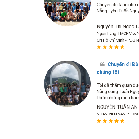
Chuyến đi đáng nhớ n
Nẵng - yêu Tuấn Nguyễn
Nguyễn Thị Ngọc L
Ngân hàng TMCP Việt 
CN Hồ Chí Minh - PDG 
Chuyến đi Đà
chúng tôi
Tôi đã thăm quan đư
Nẵng cùng Tuấn Nguy
thức những món hải s
chúng tôi rất vui.
NGUYỄN TUẤN AN
NHÂN VIÊN VĂN PHÒN